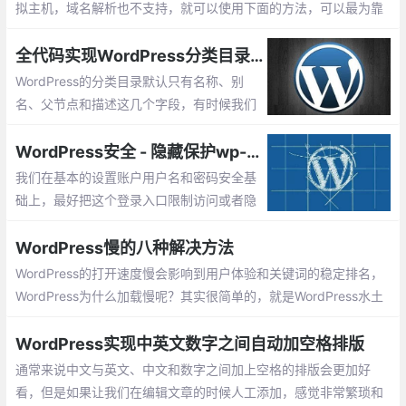
拟主机，域名解析也不支持，就可以使用下面的方法，可以最为靠
谱的实现这个功能，不过只在wordpress网站有效。
全代码实现WordPress分类目录和标签添加新的自定义字段
WordPress的分类目录默认只有名称、别
名、父节点和描述这几个字段，有时候我们
需要给分类目录拓展一些信息，如想添加一
个分类封面图、给分类指定keywords和des
WordPress安全 - 隐藏保护wp-login.php后台登陆入口
cription等等
我们在基本的设置账户用户名和密码安全基
础上，最好把这个登录入口限制访问或者隐
藏，之前也有看到一些教程说安装插件，比
如安装Stealth Login Page插件可以设置登
WordPress慢的八种解决方法
录页面后的参数
WordPress的打开速度慢会影响到用户体验和关键词的稳定排名，
WordPress为什么加载慢呢？其实很简单的，就是WordPress水土
不服，用WordPress的大家都知道，WordPress是外国人开发的，
在国内用肯定会卡的，今天笔者给大家整理了几个解决各种WordPr
WordPress实现中英文数字之间自动加空格排版
ess慢的慢的问题
通常来说中文与英文、中文和数字之间加上空格的排版会更加好
看，但是如果让我们在编辑文章的时候人工添加，感觉非常繁琐和