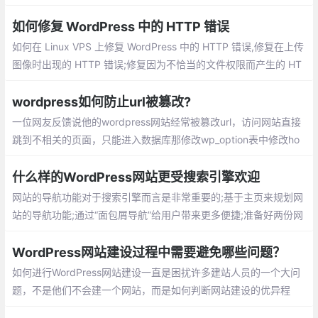
让人厌烦，所以今天龙笑天下就来跟大家介绍一下WordPress如何
实现中英文数字之间自动加空格的排版技巧
如何修复 WordPress 中的 HTTP 错误
如何在 Linux VPS 上修复 WordPress 中的 HTTP 错误,修复在上传
图像时出现的 HTTP 错误;修复因为不恰当的文件权限而产生的 HT
TP 错误; 修复因为内存不足而产生的 HTTP 错误;修复因为 php.ini
文件错误配置而产生的 HTTP 错误...
wordpress如何防止url被篡改?
一位网友反馈说他的wordpress网站经常被篡改url，访问网站直接
跳到不相关的页面，只能进入数据库那修改wp_option表中修改ho
meurl字段才能恢复。如果不知道原理就只能恢复数据库甚至重新建
什么样的WordPress网站更受搜索引擎欢迎
网站的导航功能对于搜索引擎而言是非常重要的;基于主页来规划网
站的导航功能;通过“面包屑导航”给用户带来更多便捷;准备好两份网
站地图 : 针对用户的以及 针对搜索引擎的。
WordPress网站建设过程中需要避免哪些问题？
如何进行WordPress网站建设一直是困扰许多建站人员的一个大问
题，不是他们不会建一个网站，而是如何判断网站建设的优异程
度，行业标准和搜索引擎标准将影响网站建设的最终效果。无论是