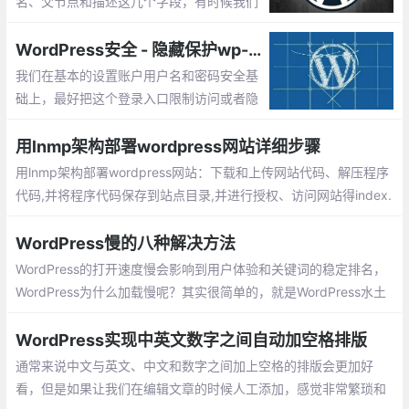
名、父节点和描述这几个字段，有时候我们
需要给分类目录拓展一些信息，如想添加一
个分类封面图、给分类指定keywords和des
WordPress安全 - 隐藏保护wp-login.php后台登陆入口
cription等等
我们在基本的设置账户用户名和密码安全基
础上，最好把这个登录入口限制访问或者隐
藏，之前也有看到一些教程说安装插件，比
如安装Stealth Login Page插件可以设置登
用lnmp架构部署wordpress网站详细步骤
录页面后的参数
用lnmp架构部署wordpress网站：下载和上传网站代码、解压程序
代码,并将程序代码保存到站点目录,并进行授权、访问网站得index.
php 文件。创建网站数据库、创建连接数据用户信息
WordPress慢的八种解决方法
WordPress的打开速度慢会影响到用户体验和关键词的稳定排名，
WordPress为什么加载慢呢？其实很简单的，就是WordPress水土
不服，用WordPress的大家都知道，WordPress是外国人开发的，
在国内用肯定会卡的，今天笔者给大家整理了几个解决各种WordPr
WordPress实现中英文数字之间自动加空格排版
ess慢的慢的问题
通常来说中文与英文、中文和数字之间加上空格的排版会更加好
看，但是如果让我们在编辑文章的时候人工添加，感觉非常繁琐和