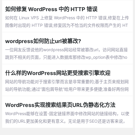
让人厌烦，所以今天龙笑天下就来跟大家介绍一下WordPress如何
实现中英文数字之间自动加空格的排版技巧
如何修复 WordPress 中的 HTTP 错误
如何在 Linux VPS 上修复 WordPress 中的 HTTP 错误,修复在上传
图像时出现的 HTTP 错误;修复因为不恰当的文件权限而产生的 HT
TP 错误; 修复因为内存不足而产生的 HTTP 错误;修复因为 php.ini
文件错误配置而产生的 HTTP 错误...
wordpress如何防止url被篡改?
一位网友反馈说他的wordpress网站经常被篡改url，访问网站直接
跳到不相关的页面，只能进入数据库那修改wp_option表中修改ho
meurl字段才能恢复。如果不知道原理就只能恢复数据库甚至重新建
什么样的WordPress网站更受搜索引擎欢迎
网站的导航功能对于搜索引擎而言是非常重要的;基于主页来规划网
站的导航功能;通过“面包屑导航”给用户带来更多便捷;准备好两份网
站地图 : 针对用户的以及 针对搜索引擎的。
WordPress实现搜索结果页URL伪静态化方法
WordPress能够在设置-固定链接界面中修改网站的链接结构，以使
我们的URL更加美化和更有意义。无论是用于SEO还是访客来说，
都十分有用。