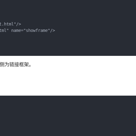
html"/>

 name="showframe"/>

，右侧为链接框架。