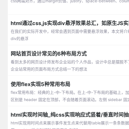
css两端对齐，通过margin负值、justify、space-between、c
html通过css,js实现div悬浮效果总汇，如原生J
在我们的实际开发中，经常会遇到页面中需要悬浮效果，本文将介绍通
div的悬浮
网站首页设计常见的6种布局方式
看到太多的网页设计师发布企业站的个人作品，设计中总是摆脱不
企业站常用的页面布局方式总结一下的想法
使用flex实现5种常用布局
flex常用布局：经典的上-中-下布局。在上-中-下布局的基础上，加了
区别是 header 固定在顶部，不会随着页面滚动。左侧 sideba
html实现时间轴_纯css实现响应式竖着/垂直时间
html实现用时间点来展示事件发生点来代替用table展示一条