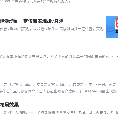
olumn-count等多种方式来实现css的两端对齐。
S实现滚动到一定位置实现div悬浮
过fixed的实现，以及通过原生Js实现滚动到一定位置，实现
了大框套小框的设计布局思路，不加思索的跳入单一的网页布局形式中，
左侧定宽 sidebar。左边是定宽 sidebar，右边是上-中-下布局。还是
r 固定在左侧且与视窗同高，当内容超出视窗高度时，在 sidebar 内部出现
抽布局效果
条数据，能够给人清晰、一目了然能够看清事情发生的过程，UI页面也显示的