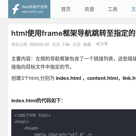
Web前端开发网
首页
资源
工具
文
web.fly63.com
html使用frame框架导航跳转至指定
分享
更新日期:
2019-01-24
阅读:
3.6k
标签:
布局
主要内容：左侧的导航框架包含了一个链接列表，这些链
接指向目标文件中指定的节。
创建3个html,分别为
index.html ，content.html，link.h
index.html的代码如下：
<!DOCTYPE html>

<html>

    <head>

        <meta charset="utf-8" />
