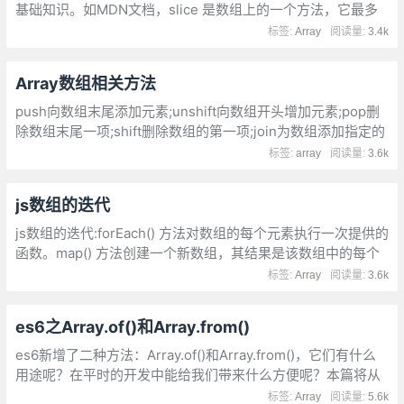
基础知识。如MDN文档，slice 是数组上的一个方法，它最多
有两个参数,从该索引处开始提取原数组中的元素,如果该参数为
标签:
Array
阅读量:
3.4k
负数，则表示从原数组中的倒数第几个元素开始提取
Array数组相关方法
push向数组末尾添加元素;unshift向数组开头增加元素;pop删
除数组末尾一项;shift删除数组的第一项;join为数组添加指定的
分隔符;slice找某一区域内的项，返回成新数组形式
标签:
array
阅读量:
3.6k
js数组的迭代
js数组的迭代:forEach() 方法对数组的每个元素执行一次提供的
函数。map() 方法创建一个新数组，其结果是该数组中的每个
元素都调用一个提供的函数后返回的结果。filter() 方法创建一
标签:
Array
阅读量:
3.6k
个新数组, 其包含通过所提供函数实现的测试的所有元素。
es6之Array.of()和Array.from()
es6新增了二种方法：Array.of()和Array.from()，它们有什么
用途呢？在平时的开发中能给我们带来什么方便呢？本篇将从
一个创建数组的小问题开始，逐步揭开它们的面纱。
标签:
Array
阅读量:
5.6k