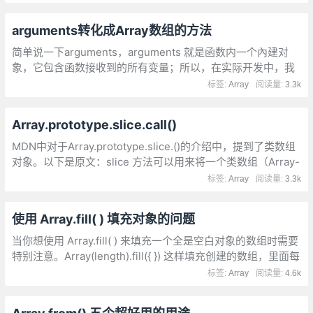
arguments转化成Array数组的方法
简单说一下arguments，arguments 就是函数内一个內建对
象，它包含函数接收到的所有变量；所以，在实际开发中，我
们使用arguments可以很方便的获取到所有的实参，并且也需
标签:
Array
阅读量:
3.3k
要对其使用是写数组的方法
Array.prototype.slice.call()
MDN中对于Array.prototype.slice.()的介绍中，提到了类数组
对象。以下是原文：slice 方法可以用来将一个类数组（Array-
like）对象/集合转换成一个新数组。你只需将该方法绑定到这
标签:
Array
阅读量:
3.3k
个对象上。 一个函数中的 arguments 就是一个类数组对象的
例子。
使用 Array.fill( ) 填充对象的问题
当你想使用 Array.fill( ) 来填充一个全是空白对象的数组时需要
特别注意。Array(length).fill({ }) 这样填充创建的数组，里面每
一项{ }都完全相同
标签:
Array
阅读量:
4.6k