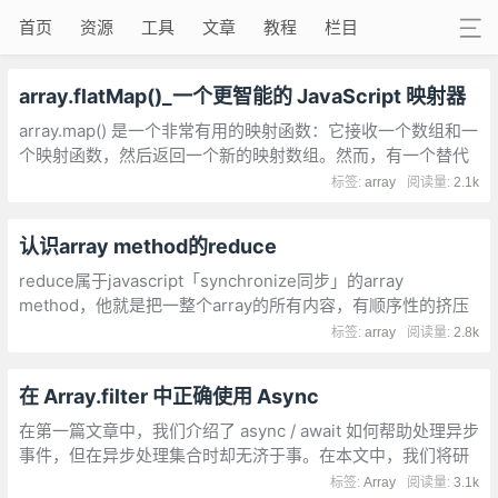
首页
资源
工具
文章
教程
栏目
array.flatMap()_一个更智能的 JavaScript 映射器
array.map() 是一个非常有用的映射函数：它接收一个数组和一
个映射函数，然后返回一个新的映射数组。然而，有一个替代
array.map()的方法：array.flatMap()
标签:
array
阅读量:
2.1k
认识array method的reduce
reduce属于javascript「synchronize同步」的array
method，他就是把一整个array的所有内容，有顺序性的挤压
squeeze最后变成一个值
标签:
array
阅读量:
2.8k
在 Array.filter 中正确使用 Async
在第一篇文章中，我们介绍了 async / await 如何帮助处理异步
事件，但在异步处理集合时却无济于事。在本文中，我们将研
究该filter函数，它可能是支持异步函数的最直观的方法。
标签:
Array
阅读量:
3.1k