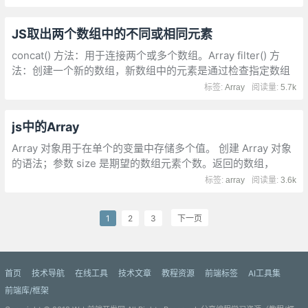
JS取出两个数组中的不同或相同元素
concat() 方法：用于连接两个或多个数组。Array filter() 方
法：创建一个新的数组，新数组中的元素是通过检查指定数组
中符合条件的所有元素。indexOf() 方法：可返回某个指定的字
标签:
Array
阅读量:
5.7k
符串值在字符串中首次出现的位置。
js中的Array
Array 对象用于在单个的变量中存储多个值。 创建 Array 对象
的语法；参数 size 是期望的数组元素个数。返回的数组，
length 字段将被设为 size 的值。参数 element ..., elementn
标签:
array
阅读量:
3.6k
是参数列表。当使用这些参数来调用构造函数 Array() 时
1
2
3
下一页
首页
技术导航
在线工具
技术文章
教程资源
前端标签
AI工具集
前端库/框架