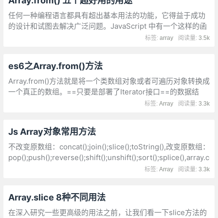
Array.from() 五个超好用的用途
任何一种编程语言都具有超出基本用法的功能，它得益于成功
的设计和试图去解决广泛问题。JavaScript 中有一个这样的函
数: Array.from：允许在 JavaScript 集合(如: 数组、类数组对
标签:
array
阅读量:
3.5k
象、或者是字符串
es6之Array.from()方法
Array.from()方法就是将一个类数组对象或者可遍历对象转换成
一个真正的数组。==只要是部署了Iterator接口==的数据结
构，Array.from都能将其转为数组。
标签:
Array
阅读量:
3.3k
Js Array对象常用方法
不改变原数组：concat();join();slice();toString(),改变原数组：
pop();push();reverse();shift();unshift();sort();splice(),array.co
连接两个或多个数组,返回被连接数组的一个副本
标签:
Array
阅读量:
3.3k
Array.slice 8种不同用法
在深入研究一些更高级的用法之前，让我们看一下slice方法的