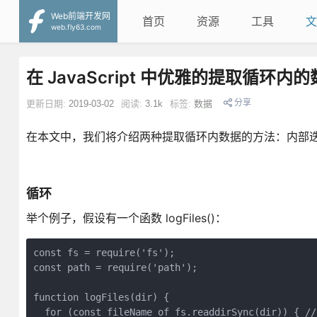
Web前端开发网
首页
资源
工具
文
web.fly63.com
在 JavaScript 中优雅的提取循环内
分享
更新日期:
2019-03-02
阅读:
3.1k
标签:
数据
在本文中，我们将介绍两种提取循环内数据的方法：内部
循环
举个例子，假设有一个函数 logFiles()：
const fs = require('fs');

const path = require('path');

function logFiles(dir) {

  for (const fileName of fs.readdirSync(dir)) { // 