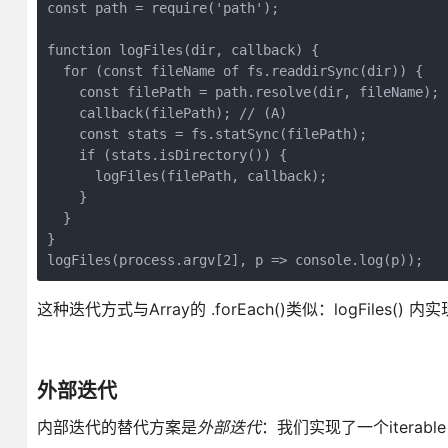
const path = require('path');

function logFiles(dir, callback) {

  for (const fileName of fs.readdirSync(dir)) {

    const filePath = path.resolve(dir, fileName);

    callback(filePath); // (A)

    const stats = fs.statSync(filePath);

    if (stats.isDirectory()) {

      logFiles(filePath, callback);

    }

  }

}

logFiles(process.argv[2], p => console.log(p));
这种迭代方式与Array的 .forEach()类似：logFiles(
外部迭代
内部迭代的替代方案是
外部迭代
：我们实现了一个itera