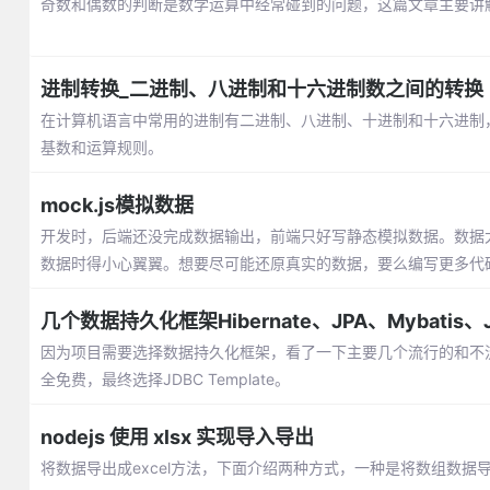
奇数和偶数的判断是数学运算中经常碰到的问题，这篇文章主要讲解通过
进制转换_二进制、八进制和十六进制数之间的转换
在计算机语言中常用的进制有二进制、八进制、十进制和十六进制
基数和运算规则。
mock.js模拟数据
开发时，后端还没完成数据输出，前端只好写静态模拟数据。数据太
数据时得小心翼翼。想要尽可能还原真实的数据，要么编写更多代
几个数据持久化框架Hibernate、JPA、Mybatis、J
因为项目需要选择数据持久化框架，看了一下主要几个流行的和不
全免费，最终选择JDBC Template。
nodejs 使用 xlsx 实现导入导出
将数据导出成excel方法，下面介绍两种方式，一种是将数组数据导出成