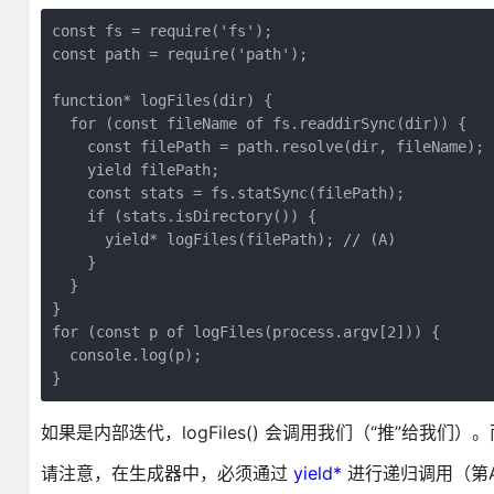
const fs = require('fs');

const path = require('path');

function* logFiles(dir) {

  for (const fileName of fs.readdirSync(dir)) {

    const filePath = path.resolve(dir, fileName);

    yield filePath;

    const stats = fs.statSync(filePath);

    if (stats.isDirectory()) {

      yield* logFiles(filePath); // (A)

    }

  }

}

for (const p of logFiles(process.argv[2])) {

  console.log(p);

}
如果是内部迭代，logFiles() 会调用我们（“推”给我
请注意，在生成器中，必须通过
yield*
进行递归调用（第A行）