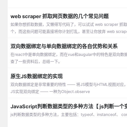
web scraper 抓取网页数据的几个常见问题
如果你想抓取数据，又懒得写代码了，可以试试 web scraper 抓
个，而这些问题可能直接将你计划打乱，甚至让你放弃 web scrape
双向数据绑定与单向数据绑定的各自优势和关系
在react中是单向数据绑定，而在vue和augular中的特色
查了一些资料后，总结一下。
原生JS数据绑定的实现
双向数据绑定是非常重要的特性 —— 将JS模型与HTML视图
JS实现双向绑定 —— 一种为Object.observe
JavaScript判断数据类型的多种方法【 js判断一
js判断数据类型的多种方法，主要包括：typeof、instanceof、 const