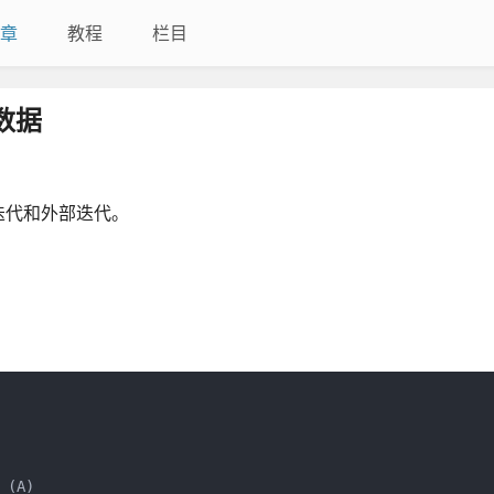
章
教程
栏目
的数据
迭代和外部迭代。
(A)
