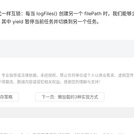
每当 logFiles() 创建另一个 filePath 时，我们能
理，其中 yield 暂停当前任务并切换到另一个任务。
、专业指导或法律依据。未经授权，禁止任何单位或个人以商业售卖、虚假宣传
不得篡改、删减内容或侵犯相关权益。感谢您的理解与支持！
缓存策略
下一页:
懒加载的3种实现方式