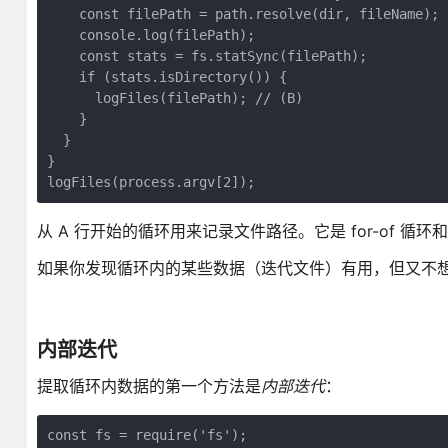
    const filePath = path.resolve(dir, fileName);

    console.log(filePath);

    const stats = fs.statSync(filePath);

    if (stats.isDirectory()) {

      logFiles(filePath); // (B)

    }

  }

}

logFiles(process.argv[2]);
从 A 行开始的循环用来记录文件路径。它是 for-of 循
如果你发现循环内的某些数据（迭代文件）有用，但又不
内部迭代
提取循环内数据的第一个方法是
内部迭代
：
const fs = require('fs');
