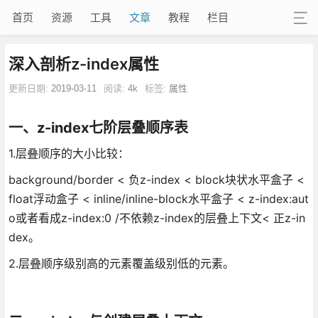
首页
资源
工具
文章
教程
栏目
深入剖析z-index属性
更新日期:
2019-03-11
阅读:
4k
标签:
属性
一、z-index七阶层叠顺序表
1.层叠顺序的大小比较：
background/border < 负z-index < block块状水平盒子 <
float浮动盒子 < inline/inline-block水平盒子 < z-index:aut
o或者看成z-index:0 /不依赖z-index的层叠上下文< 正z-in
dex。
2.层叠顺序级别高的元素覆盖级别低的元素。