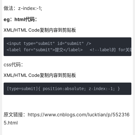
做法：z-index:-1;
eg：html代码：
XML/HTML Code复制内容到剪贴板
<input type="submit" id="submit" />    

<label for="submit">提交</label>   <!--label的 f
css代码：
XML/HTML Code复制内容到剪贴板
[type=submit]{ position:absolute; z-index:-1; }
原文链接：https://www.cnblogs.com/lucktian/p/552316
5.html