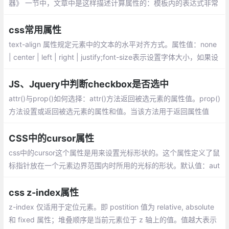
器》 一节中，文章中是这样描述计算属性的：模板内的表达式非常
便利，但是设计它们的初衷是用于简单运算的。在模板中放入太多
的逻辑会让模板过重且难以维护。
css常用属性
text-align 属性规定元素中的文本的水平对齐方式。属性值：none
| center | left | right | justify;font-size表示设置字体大小，如果设
置成inherit表示继承父元素的字体大小值。
JS、Jquery中判断checkbox是否选中
attr()与prop()如何选择：attr()方法返回被选元素的属性值。prop()
方法设置或返回被选元素的属性和值。当该方法用于返回属性值
时，则返回第一个匹配元素的值。当该方法用于设置属性值时，则
为匹配元素集合设置一个或多个属性/值对。
CSS中的cursor属性
css中的cursor这个属性是用来设置光标形状的。这个属性定义了鼠
标指针放在一个元素边界范围内时所用的光标的形状。默认值：aut
o，继承性：yes，出现版本：css2
css z-index属性
z-index 仅适用于定位元素。即 postition 值为 relative, absolute
和 fixed 属性；堆叠顺序是当前元素位于 z 轴上的值。值越大表示