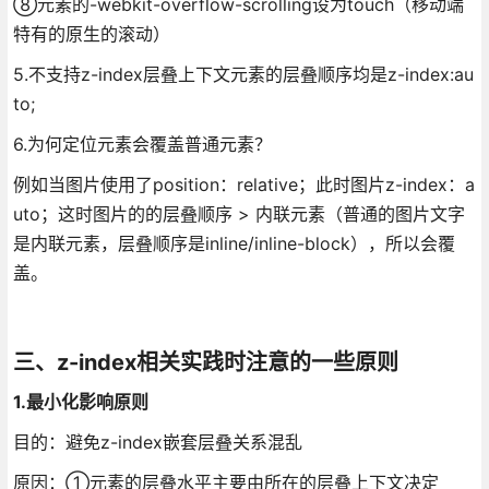
⑧元素的-webkit-overflow-scrolling设为touch（移动端
特有的原生的滚动）
5.不支持z-index层叠上下文元素的层叠顺序均是z-index:au
to;
6.为何定位元素会覆盖普通元素？
例如当图片使用了position：relative；此时图片z-index：a
uto；这时图片的的层叠顺序 > 内联元素（普通的图片文字
是内联元素，层叠顺序是inline/inline-block），所以会覆
盖。
三、z-index相关实践时注意的一些原则
1.最小化影响原则
目的：避免z-index嵌套层叠关系混乱
原因：①元素的层叠水平主要由所在的层叠上下文决定