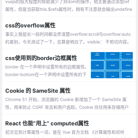
vuejs的极大程度的帮助减少了对dom的操作，他主要通过添加ref
属性，但是当获取this.$refs属性时，稍有不注意就会输出undefine
d导致我们对dom节点的操作报错。this.$refs.xxx为undefined的
几种情况记录：
css的overflow属性
事实上我挺长一段时间都没弄清楚overflow:scroll与overflow:auto
的差别，今天测试了一下，总算是明白了。visible： 不剪切内容。
hidden： 将超出对象尺寸的内容进行裁剪，将不出现滚动条。scro
ll： 将超出对象尺寸的内容进行裁剪，并以滚动条的方式显示超出
css使用到的border边框属性
的内容。
border 在一个声明中设置所有的边框属性。
border-bottom在一个声明中设置所有的下
边框属性。border-bottom-color设置下边
框的颜色。border-bottom-style设置下边框
Cookie 的 SameSite 属性
的样式。
Chrome 51 开始，浏览器的 Cookie 新增加了一个 SameSite 属
性，用来防止 CSRF 攻击和用户追踪。Cookie 往往用来存储用户
的身份信息，恶意网站可以设法伪造带有正确 Cookie 的 HTTP 请
求，这就是 CSRF 攻击。
React 也能“用上” computed属性
初次见到计算属性一词，是在 Vue 官方文档 《计算属性和侦听