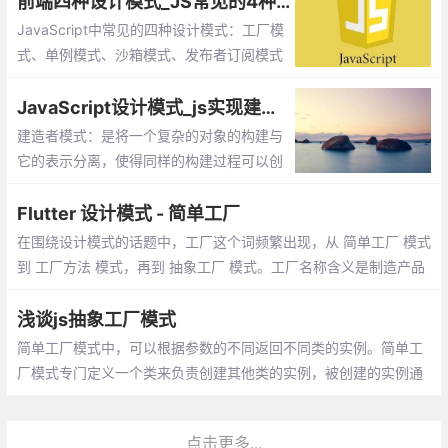
前端四种设计模式_JS常见的4种模式
JavaScript中常见的四种设计模式：工厂模
式、单例模式、沙箱模式、发布者订阅模式
JavaScript设计模式_js实现建造者模式
建造者模式：是将一个复杂的对象的构建与
它的表示分离，使得同样的构建过程可以创
建不同的表示。工厂类模式提供的是创建单
个类的模式，而建造者模式则是将各种产品
Flutter 设计模式 - 简单工厂
集中起来进行管理，用来创建复合对象
在围绕设计模式的话题中，工厂这个词频繁出现，从 简单工厂 模式
到 工厂方法 模式，再到 抽象工厂 模式。工厂名称含义是制造产品
的工业场所，应用在面向对象中，顺理成章地成为了比较典型的创
建型模式
浅谈js抽象工厂模式
简单工厂模式中，可以根据参数的不同返回不同类的实例。简单工
厂模式专门定义一个类来负责创建其他类的实例，被创建的实例通
常都具有共同的父类。 比如你去专门卖鼠标的地方你可以买各种各
样的鼠标
点击更多...