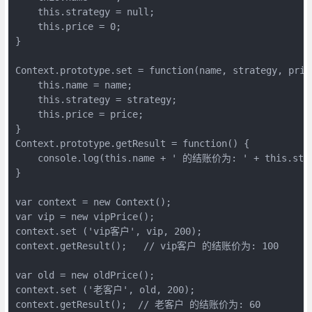
    this.strategy = null;

    this.price = 0;

}

Context.prototype.set = function(name, strategy, price
    this.name = name;

    this.strategy = strategy;

    this.price = price;

}

Context.prototype.getResult = function() {

    console.log(this.name + ' 的结账价为: ' + this.strat
}

var context = new Context();

var vip = new vipPrice();

context.set ('vip客户', vip, 200);

context.getResult();   // vip客户 的结账价为: 100

var old = new oldPrice();

context.set ('老客户', old, 200);

context.getResult();  // 老客户 的结账价为: 60
