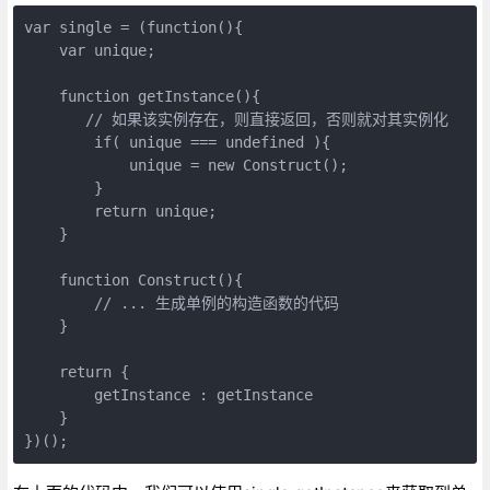
var single = (function(){

    var unique;

    function getInstance(){

　　　　// 如果该实例存在，则直接返回，否则就对其实例化

        if( unique === undefined ){

            unique = new Construct();

        }

        return unique;

    }

    function Construct(){

        // ... 生成单例的构造函数的代码

    }

    return {

        getInstance : getInstance

    }

})();