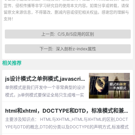
宣传、侵权传播等非学习研究目的使用本文内容。如需分享或转载，请保
留原文来源信息，不得篡改、删减内容或侵犯相关权益。感谢您的理解与
支持！
上一页:
C/S,B/S应用的区别
下一页:
深入剖析z-index属性
相关推荐
js设计模式之单例模式,javascript如何将一个对象设计成单例
单例模式是我们开发中一个非常典型的设计
模式，js单例模式要保证全局只生成唯一实
例，提供一个单一的访问入口，单例的对象
不同于静态类，我们可以延迟单例对象的初
html和xhtml，DOCTYPE和DTD，标准模式和兼容模式
始化，通常这种情况发生在我们需要等待加
主要涉及知识点： HTML与XHTML,HTML与XHTML的区别,DOCT
载创建单例的依赖。
YPE与DTD的概念,DTD的分类以及DOCTYPE的声明方式,标准模式
（Standard Mode）和兼容模式（Quircks Mode）,标准模式（St