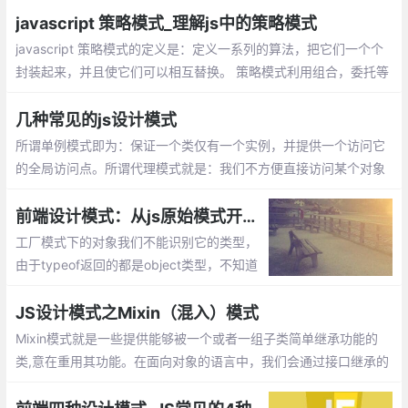
andard Mode）和兼容模式（Quircks Mode）的区别
javascript 策略模式_理解js中的策略模式
javascript 策略模式的定义是：定义一系列的算法，把它们一个个
封装起来，并且使它们可以相互替换。 策略模式利用组合，委托等
技术和思想，有效的避免很多if条件语句，策略模式提供了开放-封
闭原则，使代码更容易理解和扩展， 策略模式中的代码可以复用。
几种常见的js设计模式
所谓单例模式即为：保证一个类仅有一个实例，并提供一个访问它
的全局访问点。所谓代理模式就是：我们不方便直接访问某个对象
时，可以为对象创建一个占位符（代理），以便控制对它的访问，
我们实际上访问的是代理对象。
前端设计模式：从js原始模式开始，去理解Js工厂模式和构造函数模式
工厂模式下的对象我们不能识别它的类型，
由于typeof返回的都是object类型，不知道
它是那个对象的实例。另外每次造人时都要
创建一个独立的person的对象，会造成代码
JS设计模式之Mixin（混入）模式
臃肿的情况。
Mixin模式就是一些提供能够被一个或者一组子类简单继承功能的
类,意在重用其功能。在面向对象的语言中，我们会通过接口继承的
方式来实现功能的复用。