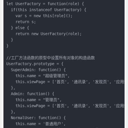
let UserFactory = function(role) {

  if(this instanceof UserFactory) {

    var s = new this[role]();

    return s;

  } else {

    return new UserFactory(role);

  }

}

//工厂方法函数的原型中设置所有对象的构造函数

UserFactory.prototype = {

  SuperAdmin: function() {

    this.name = "超级管理员",

    this.viewPage = ['首页', '通讯录', '发现页', '应用
  },

  Admin: function() {

    this.name = "管理员",

    this.viewPage = ['首页', '通讯录', '发现页', '应用数
  },

  NormalUser: function() {

    this.name = '普通用户',
