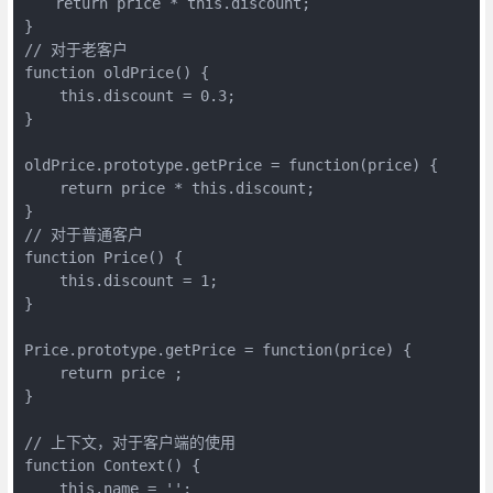
　　return price * this.discount;

}

// 对于老客户

function oldPrice() {

    this.discount = 0.3;

}

oldPrice.prototype.getPrice = function(price) {

    return price * this.discount;

}

// 对于普通客户

function Price() {

    this.discount = 1;

}

Price.prototype.getPrice = function(price) {

    return price ;

}

// 上下文，对于客户端的使用

function Context() {

    this.name = '';
