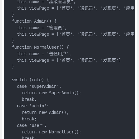
    this.name = "超级管理员",

    this.viewPage = ['首页', '通讯录', '发现页', '应用
  }

  function Admin() {

    this.name = "管理员",

    this.viewPage = ['首页', '通讯录', '发现页', '应用数
  }

  function NormalUser() {

    this.name = '普通用户',

    this.viewPage = ['首页', '通讯录', '发现页']

  }

  switch (role) {

    case 'superAdmin':

      return new SuperAdmin();

      break;

    case 'admin':

      return new Admin();

      break;

    case 'user':

      return new NormalUser();

      break;
