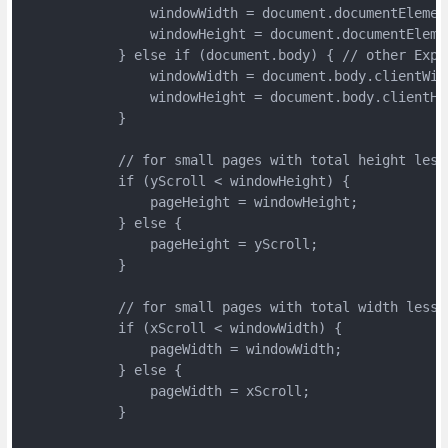
                windowWidth = document.documentElement
                windowHeight = document.documentElemen
            } else if (document.body) { // other Explo
                windowWidth = document.body.clientWidt
                windowHeight = document.body.clientHei
            }

            // for small pages with total height less
            if (yScroll < windowHeight) {

                pageHeight = windowHeight;

            } else {

                pageHeight = yScroll;

            }

            // for small pages with total width less 
            if (xScroll < windowWidth) {

                pageWidth = windowWidth;

            } else {

                pageWidth = xScroll;

            }
