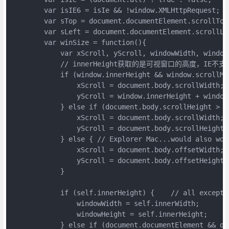
        var isIE6 = isIe && !window.XMLHttpRequest;

        var sTop = document.documentElement.scrollTop
        var sLeft = document.documentElement.scrollLe
        var winSize = function(){

            var xScroll, yScroll, windowWidth, window
            // innerHeight获取的是可视窗口的高度，IE不支
            if (window.innerHeight && window.scrollMax
                xScroll = document.body.scrollWidth;

                yScroll = window.innerHeight + window.
            } else if (document.body.scrollHeight > d
                xScroll = document.body.scrollWidth;

                yScroll = document.body.scrollHeight;

            } else { // Explorer Mac...would also wor
                xScroll = document.body.offsetWidth;

                yScroll = document.body.offsetHeight;

            }

            if (self.innerHeight) {    // all except E
                windowWidth = self.innerWidth;

                windowHeight = self.innerHeight;

            } else if (document.documentElement && do