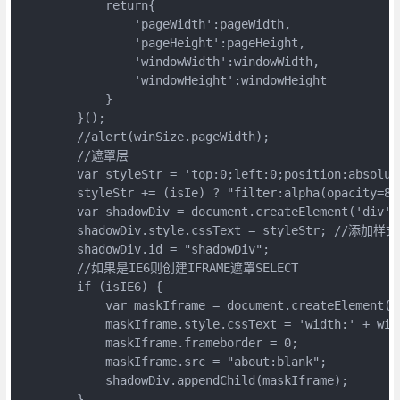
            return{

                'pageWidth':pageWidth,

                'pageHeight':pageHeight,

                'windowWidth':windowWidth,

                'windowHeight':windowHeight

            }

        }();

        //alert(winSize.pageWidth);

        //遮罩层

        var styleStr = 'top:0;left:0;position:absolut
        styleStr += (isIe) ? "filter:alpha(opacity=8
        var shadowDiv = document.createElement('div
        shadowDiv.style.cssText = styleStr; //添加样式

        shadowDiv.id = "shadowDiv";

        //如果是IE6则创建IFRAME遮罩SELECT

        if (isIE6) {

            var maskIframe = document.createElement('i
            maskIframe.style.cssText = 'width:' + win
            maskIframe.frameborder = 0;

            maskIframe.src = "about:blank";

            shadowDiv.appendChild(maskIframe);

        }
