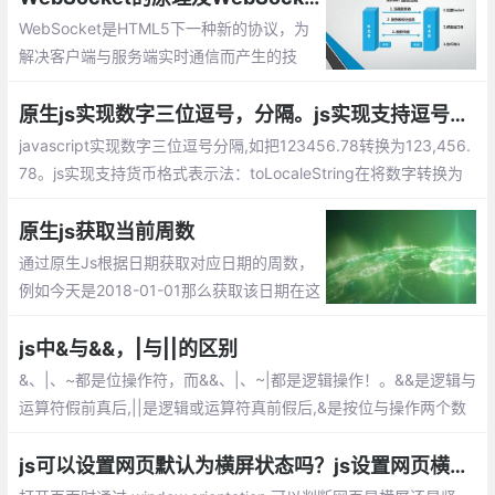
考。
WebSocket是HTML5下一种新的协议，为
解决客户端与服务端实时通信而产生的技
术。其本质是先通过HTTP/HTTPS协议进行
握手后创建一个用于交换数据的TCP连接
原生js实现数字三位逗号，分隔。js实现支持逗号分割的货币格式表示法总汇
javascript实现数字三位逗号分隔,如把123456.78转换为123,456.
78。js实现支持货币格式表示法：toLocaleString在将数字转换为
字符串的同时，会使用三位分节法进行显示。slice 方法用于截取字
符串中的一部分并返回该部分字符串。match方式代表正则表达式
原生js获取当前周数
的匹配....
通过原生Js根据日期获取对应日期的周数，
例如今天是2018-01-01那么获取该日期在这
一年的周数就为1，有需要的朋友可以参考
下。
js中&与&&，|与||的区别
&、|、~都是位操作符，而&&、|、~|都是逻辑操作！。&&是逻辑与
运算符假前真后,||是逻辑或运算符真前假后,&是按位与操作两个数
值的个位分别相与，同时为1才得1，只要一个为0就为0。
js可以设置网页默认为横屏状态吗？js设置网页横屏和竖屏切换