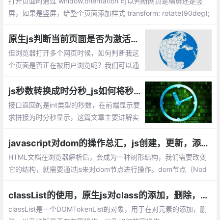
打开页面时通过 window.orientation 可以判断网页是横屏还是竖
屏，如果是竖屏，给整个页面添加样式 transform: rotate(90deg);
这样，你的页面就显示横屏的效果了。 总的来说，结合window.ori
entationchange和window.orientation可以灵活的对网页进行变
原生js判断当前页面是否为激活状态【判断用户是否在浏览当前页面】
换。
但浏览器打开多个网页时候，如何判断我这
个页面是否正在被用户浏览呢？我们可以通
过document.hidden属性判断当前页面是否
是激活状态。
js秒数转换成时分秒_js如何将秒拼接为时分秒显示？
接口返回的是int类型的秒数，在前端显示要
求拼接为时分秒显示，这篇文章主要讲解实
现js秒数转换成时分秒的方法。
javascript对dom的操作总汇，js创建，更新，添加，删除DOM的方法
HTML文档在浏览器解析后，会成为一种树形结构，我们需要改变
它的结构，就需要通过js来对dom节点进行操作。dom节点（Nod
e）通常对应的是一个标题，文本，或者html属性。
classList的使用，原生js对class的添加，删除，修改等方法的总结，以及兼容操作
classList是一个DOMTokenList的对象，用于在对元素的添加，删