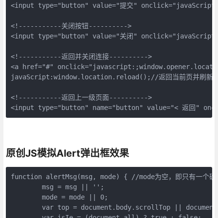
<input type="button" value="提交" onclick="javaScript:w
<!-----------关闭按钮----------> 

<input type="button" value="关闭" onclick="javaScript:
<!-----------返回并关闭连接----------> 

<a href="#" onclick="javascript:;window.opener.locat
javaScript:window.location.reload();//返回当前页并刷新

<!-----------返回上一级页面----------> 

<input type="button" name="button" value="< 返回" oncl
原创JS模拟Alert弹出框效果
function alertMsg(msg, mode) { //mode为空，即只
        msg = msg || '';

        mode = mode || 0;

        var top = document.body.scrollTop || document
        var isIe = (document.all) ? true : false;
