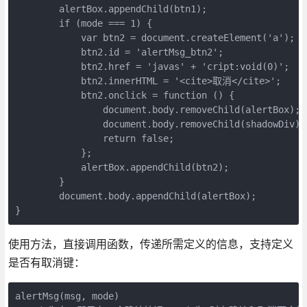
        alertBox.appendChild(btn1);

        if (mode === 1) {

            var btn2 = document.createElement('a');

            btn2.id = 'alertMsg_btn2';

            btn2.href = 'javas' + 'cript:void(0)';

            btn2.innerHTML = '<cite>取消</cite>';

            btn2.onclick = function () {

                document.body.removeChild(alertBox);

                document.body.removeChild(shadowDiv);

                return false;

            };

            alertBox.appendChild(btn2);

        }

        document.body.appendChild(alertBox);

}
使用方法，直接调用函数，传递所需定义的信息，支持定义
是否有取消键：
alertMsg(msg, mode)  
