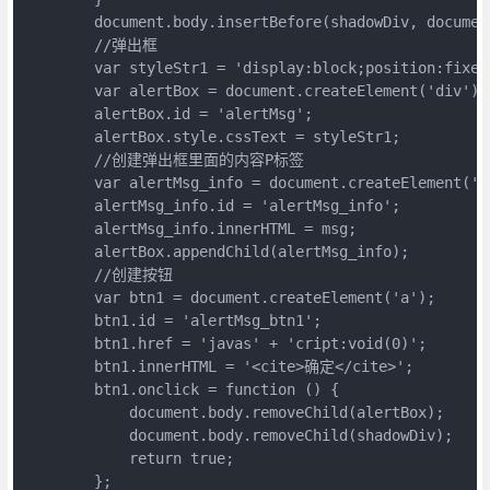
        document.body.insertBefore(shadowDiv, docu
        //弹出框

        var styleStr1 = 'display:block;position:fixe
        var alertBox = document.createElement('div');

        alertBox.id = 'alertMsg';

        alertBox.style.cssText = styleStr1;

        //创建弹出框里面的内容P标签

        var alertMsg_info = document.createElement('P'
        alertMsg_info.id = 'alertMsg_info';

        alertMsg_info.innerHTML = msg;

        alertBox.appendChild(alertMsg_info);

        //创建按钮

        var btn1 = document.createElement('a');

        btn1.id = 'alertMsg_btn1';

        btn1.href = 'javas' + 'cript:void(0)';

        btn1.innerHTML = '<cite>确定</cite>';

        btn1.onclick = function () {

            document.body.removeChild(alertBox);

            document.body.removeChild(shadowDiv);

            return true;

        };
