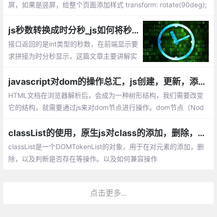
屏，如果是竖屏，给整个页面添加样式 transform: rotate(90deg);
这样，你的页面就显示横屏的效果了。 总的来说，结合window.ori
entationchange和window.orientation可以灵活的对网页进行变
js秒数转换成时分秒_js如何将秒拼接为时分秒显示？
换。
接口返回的是int类型的秒数，在前端显示要
求拼接为时分秒显示，这篇文章主要讲解实
现js秒数转换成时分秒的方法。
javascript对dom的操作总汇，js创建，更新，添加，删除DOM的方法
HTML文档在浏览器解析后，会成为一种树形结构，我们需要改变
它的结构，就需要通过js来对dom节点进行操作。dom节点（Nod
e）通常对应的是一个标题，文本，或者html属性。
classList的使用，原生js对class的添加，删除，修改等方法的总结，以及兼容操作
classList是一个DOMTokenList的对象，用于在对元素的添加，删
除，以及判断是否存在等操作。以及如何兼容操作
点击更多...