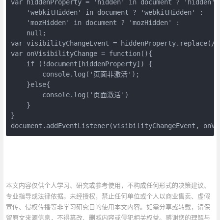
var hiddenProperty = 'hidden' in document ? 'hidden' :
    'webkitHidden' in document ? 'webkitHidden' :    

    'mozHidden' in document ? 'mozHidden' :    

    null;

var visibilityChangeEvent = hiddenProperty.replace(/h
var onVisibilityChange = function(){

    if (!document[hiddenProperty]) {    

        console.log('页面非激活');

    }else{

        console.log('页面激活')

    }

}

document.addEventListener(visibilityChangeEvent, onVi
本文内容仅供个人学习、研究或参考使用，不构成任何形式的决策建议、
专业指导或法律依据。未经授权，禁止任何单位或个人以商业售卖、虚假
宣传、侵权传播等非学习研究目的使用本文内容。如需分享或转载，请保
留原文来源信息，不得篡改、删减内容或侵犯相关权益。感谢您的理解与