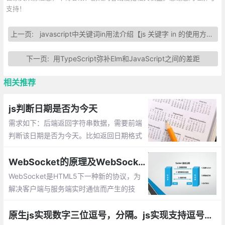
支持！
上一页:
javascript中关键词in用法介绍【js 关键字 in 的使用方法】
下一页:
用TypeScript弥补Elm和JavaScript之间的差距
相关推荐
js判断日期是否为今天
需求如下：后端返回字符串数据，需要前端
判断该日期是否为今天。比如返回日期格式
为：2018-08-14，那么需要如何来实现
呢，这篇文章整理实现的几种方式供大家参
WebSocket的原理及WebSocket API的使用，js中如何运用websocket
考。
WebSocket是HTML5下一种新的协议，为
解决客户端与服务端实时通信而产生的技
术。其本质是先通过HTTP/HTTPS协议进行
握手后创建一个用于交换数据的TCP连接
原生js实现数字三位逗号，分隔。js实现支持逗号分割的货币格式表示法总汇