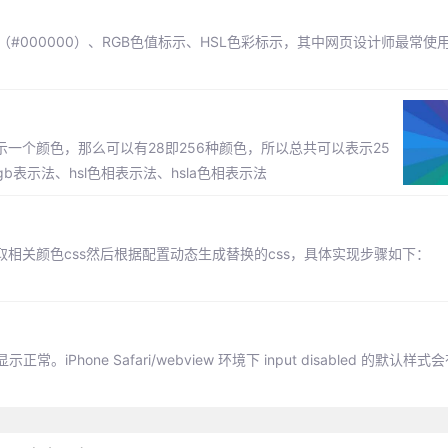
000000）、RGB色值标示、HSL色彩标示，其中网页设计师最常使用
示一个颜色，那么可以有28即256种颜色，所以总共可以表示25
gb表示法、hsl色相表示法、hsla色相表示法
placer提取相关颜色css然后根据配置动态生成替换的css，具体实现步骤如下：
正常。iPhone Safari/webview 环境下 input disabled 的默认样