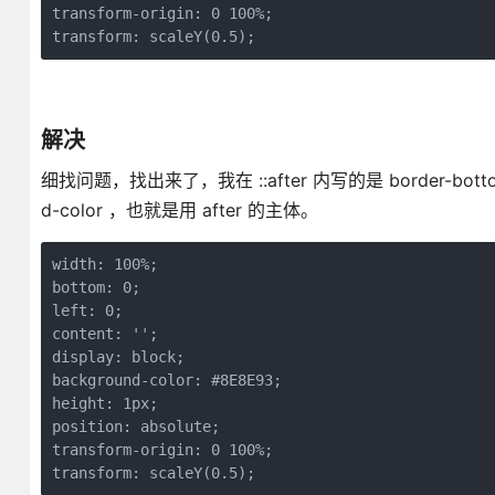
transform-origin: 0 100%;

transform: scaleY(0.5);
解决
细找问题，找出来了，我在 ::after 内写的是 border-bo
d-color ，也就是用 after 的主体。
width: 100%;

bottom: 0;

left: 0;

content: '';

display: block;

background-color: #8E8E93;

height: 1px;

position: absolute;

transform-origin: 0 100%;

transform: scaleY(0.5);