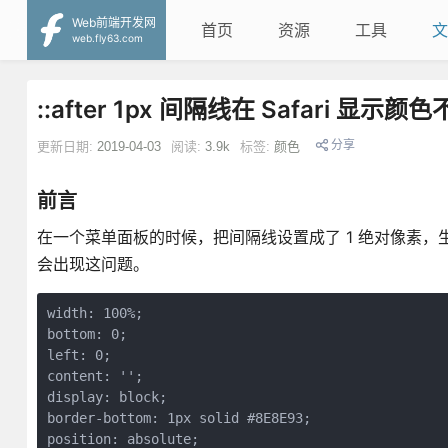
Web前端开发网
首页
资源
工具
文
web.fly63.com
::after 1px 间隔线在 Safari 显
分享
更新日期:
2019-04-03
阅读:
3.9k
标签:
颜色
前言
在一个菜单面板的时候，把间隔线设置成了 1 绝对像素，生
会出现这问题。
width: 100%;

bottom: 0;

left: 0;

content: '';

display: block;

border-bottom: 1px solid #8E8E93;

position: absolute;
