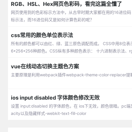
RGB、HSL、Hex网页色彩码，看完这篇全懂了
网页使用到的色彩标示方法中，从古早时期大家都在用的16进位码（#
标示法，而16进位码又是如何计算色彩的呢？
css常用的颜色单位表示法
所有的颜色都可以由红、绿、蓝三原色调配而成。 CSS中用8位表
6*256*256种颜色。CSS纵有多种颜色表示： 十六进制表示法、r
vue在线动态切换主题色方案
主要原理是利用webpack插件webpack-theme-color-re
ios input disabled 字体颜色修改无效
设置 input:disabled 的字体颜色，在 ios下无效，颜色很暗。pc端显示
acity以及隐藏样式-webkit-text-fill-color