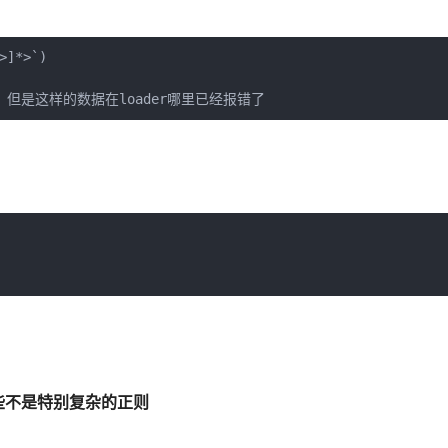
]*>`)

过，但是这样的数据在loader哪里已经报错了
些不是特别复杂的正则