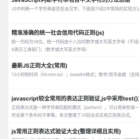
JS中判断一个字符串是否包含汉字，下面就介绍2中常用的实现方法：
精准准确的统一社会信用代码正则(js)
统一代码为18位，统一代码由十八位的数字或大写英文字母（不适
9表示工商部门；(数字或大写英文字母)
最新JS正则大全(常用)
12小时制时间（hh:mm:ss）；base64格式；数字/货币金
javascript较全常用的表达正则验证,js中采用test(
正则表达式是一种字符串匹配的模式（pattern），可以用来检
符合某个条件的子串等。本文整理了JS较全且实用正则表达式。
js常用正则表达式验证大全(整理详细且实用)