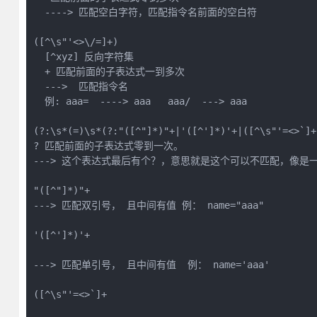
  ----> 匹配空白字符，匹配指令名前面的空白符

([^\s"'<>\/=]+) 

  [^xyz] 反向字符集 

  + 匹配前面的子表达式一到多次 

  --->  匹配指令名  

  例: aaa=  ----> aaa   aaa/  ---> aaa

(?:\s*(=)\s*(?:"([^"]*)"+|'([^']*)'+|([^\s"'=<>`]+)
? 匹配前面的子表达式零到一次。 

---> 这个表达式最后有个？，意思就是这个可以不匹配，像是一些属
"([^"]*)"+ 

---> 匹配双引号， 且中间有值 例： name="aaa"

'([^']*)'+

---> 匹配单引号， 且中间有值  例： name='aaa'

([^\s"'=<>`]+
