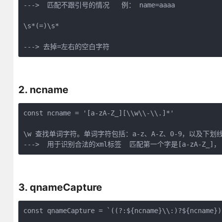
--->  匹配不跟引号的情况   例： name=aaaa

\s*(=)\s*

---> 去掉=左右的空白字符
2. ncname
const ncname = '[a-zA-Z_][\\w\\-\\.]*'  

\w 查找单词字符。单词字符包括：a-z、A-Z、0-9，以及下划线
--->  用于识别合法的xml标签  匹配第一个字是[a-zA-Z_]
3. qnameCapture
const qnameCapture = `((?:${ncname}\\:)?${ncname})`