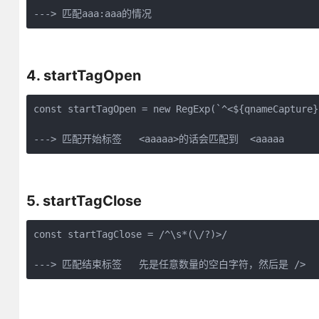
---> 匹配aaa:aaa的情况
4. startTagOpen
const startTagOpen = new RegExp(`^<${qnameCapture}`
---> 匹配开始标签   <aaaaa>的话会匹配到  <aaaaa
5. startTagClose
const startTagClose = /^\s*(\/?)>/

---> 匹配结束标签   先是任意数量的空白字符，然后是 />