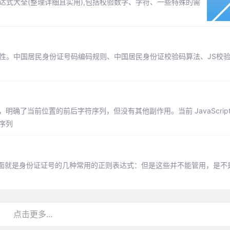
达式大全(整理详细且实用),包括校验数字、字符、一些特殊的需
性。中国居民身份证号码编码规则、中国居民身份证校验码算法、JS校
个构造，明确了当前位置的前后字符序列，但没有其他副作用。当前 JavaScript
符序列
面就是身份证证号的几种常用的正则表达式：但是这些并不能管用，是不
点击更多...