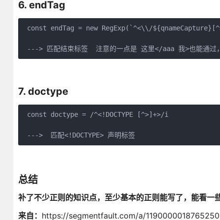
6. endTag
 const endTag = new RegExp(`^<\\/${qnameCapture}[^>
 ---> 匹配结束标签  注意的一点是 这里</aaa 我>也能通
7. doctype
 const doctype = /^<!DOCTYPE [^>]+>/i

 --->  匹配<!DOCTYPE> 声明标签
总结
补了不少正则的知识点，至少基本的正则能写了，能看一
来自：
https://segmentfault.com/a/1190000018765250