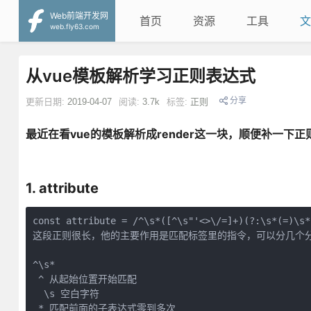
Web前端开发网
首页
资源
工具
文
web.fly63.com
从vue模板解析学习正则表达式
分享
更新日期:
2019-04-07
阅读:
3.7k
标签:
正则
最近在看vue的模板解析成render这一块，顺便补一下正
1. attribute
const attribute = /^\s*([^\s"'<>\/=]+)(?:\s*(=)\s*
这段正则很长，他的主要作用是匹配标签里的指令，可以分几个分
^\s*  

 ^ 从起始位置开始匹配 

  \s 空白字符 

 * 匹配前面的子表达式零到多次  
