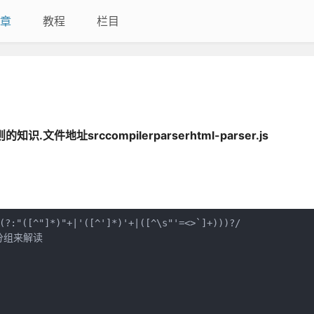
章
教程
栏目
则的知识.
文件地址srccompilerparserhtml-parser.js
(?:"([^"]*)"+|'([^']*)'+|([^\s"'=<>`]+)))?/

组来解读
