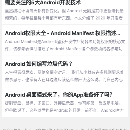
需要关注的5大Android开发技术
虽然编程环境每天都有新变化，但 Android 无疑是其中更新迭代最
频繁的，每年甚至每个月都有新东西。本文介绍了 2020 年开发者
最需要关注的 5 大 Android 开发技术。在众多 Android 开发团队
参加的 Droidcon London 2019 大会上
Android权限大全 - Android Manifest 权限描述大全
Android Manifest是Android程序开发中控制各项功能权限的核心文
件，该参考表详尽描述了Android Manifest各个参数项的名称与功
能。是Android开发与学习必备的参考表，欢迎需要的朋友使用。
Android 如何编写垃圾代码 ？
人生得意须尽欢，莫使金樽空对月。 我们从小就有许多规则要求着
做事思考，也常有人在耳边说应该这么做应该这么说。而自己内心
最真实想法和观点慢慢都被磨灭，只留下了一副没有主见躯壳。
Android 桌面模式来了，你的App准备好了吗？
提到键盘、鼠标、多窗口、外接显示器，你可能第一反应是电脑。
但谷歌说了，这些以后也是Android的日常。前不久，Android官方
发了一篇文章，推出了桌面体验的设计指南，还有一个叫Android
Design Gallery的新工具。