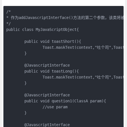
/*

* 作为addJavascriptInterface()方法的第二个参数，该类将被映
*/

public class MyJavaScriptObject{

        public void toastShort(){

                Toast.maskText(context,"吐个司",Toast.L
        }

        @JavascriptInterface

        public void toastLong(){

                Toast.maskText(context,"吐个司",Toast.L
        }

        @JavascriptInterface

        public void question1(ClassA param){

                //use param

        }

        @JavascriptInterface
