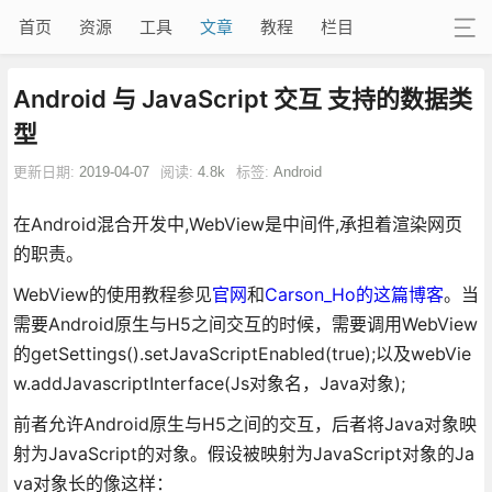
首页
资源
工具
文章
教程
栏目
Android 与 JavaScript 交互 支持的数据类
型
更新日期:
2019-04-07
阅读:
4.8k
标签:
Android
在Android混合开发中,WebView是中间件,承担着渲染网页
的职责。
WebView的使用教程参见
官网
和
Carson_Ho的这篇博客
。当
需要Android原生与H5之间交互的时候，需要调用WebView
的getSettings().setJavaScriptEnabled(true);以及webVie
w.addJavascriptInterface(Js对象名，Java对象);
前者允许Android原生与H5之间的交互，后者将Java对象映
射为JavaScript的对象。假设被映射为JavaScript对象的Ja
va对象长的像这样：