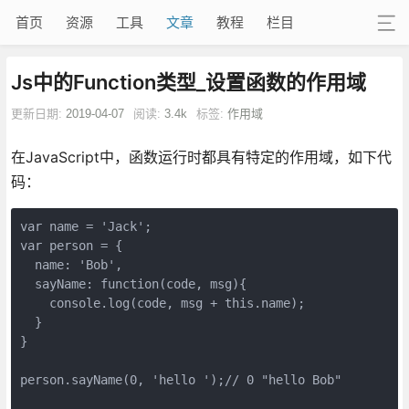
首页
资源
工具
文章
教程
栏目
Js中的Function类型_设置函数的作用域
更新日期:
2019-04-07
阅读:
3.4k
标签:
作用域
在JavaScript中，函数运行时都具有特定的作用域，如下代
码：
var name = 'Jack';

var person = {

  name: 'Bob',

  sayName: function(code, msg){

    console.log(code, msg + this.name);

  }

}

person.sayName(0, 'hello ');// 0 "hello Bob"
