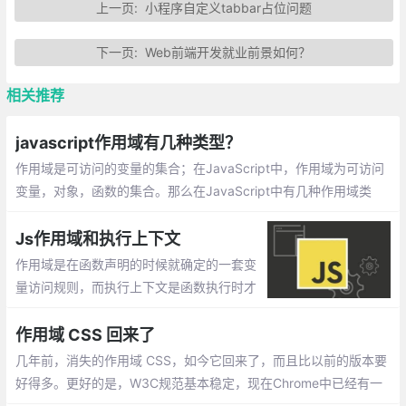
上一页:
小程序自定义tabbar占位问题
下一页:
Web前端开发就业前景如何？
相关推荐
javascript作用域有几种类型？
作用域是可访问的变量的集合；在JavaScript中，作用域为可访问
变量，对象，函数的集合。那么在JavaScript中有几种作用域类
型？下面本篇文章就来给大家介绍一下，希望对大家有所帮助。
Js作用域和执行上下文
作用域是在函数声明的时候就确定的一套变
量访问规则，而执行上下文是函数执行时才
产生的一系列变量的集合体。也就是说作用
域定义了执行上下文中的变量的访问规则，
作用域 CSS 回来了
执行上下文是在这个作用域规则的前提下执
几年前，消失的作用域 CSS，如今它回来了，而且比以前的版本要
行代码的。
好得多。更好的是，W3C规范基本稳定，现在Chrome中已经有一
个工作原型。我们只需要社区稍微关注一下，引诱其他浏览器构建