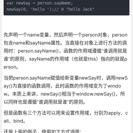
var newSay = person.sayName;

newSay(0, 'hello ');// 0 "hello Jack"
先声明一个name变量，然后声明一个person对象，person
包含name和sayName属性。当直接在对象上进行方法的调
用时：person.sayName()，函数的作用域遵循“谁调用就是
谁”的原则，sayName的作用域（也就是this）指向的就是p
erson。
当把person.sayName赋值给新变量newSay时，调用newS
ay()为直接的函数调用，此时函数的作用域变为了windo
w。本质上来讲，newSay()相当于window.newSay()，所
以同样也是遵循“谁调用就是谁”的原则。
但是函数有三个方法可以用来设置作用域，分别为apply、c
all、bind。
还是上面的例子，使用如下方式调用：