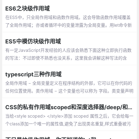
它们的实现
ES6之块级作用域
在ES5中，只全局作用域和函数作用域。这会导致函数作用域覆盖
了全局作用域；亦或者循环中的变量泄露为全局变量。用let命令新
增了块级作用域，外层作用域无法获取到内层作用域，非常安全明
了。
ES5中模仿块级作用域
有一定JavaScript开发经验的人应该会熟悉下面这种立即执行函数
的写法：不过即使不熟悉也没关系，这里我会讲解这种写法的含
义。先来看下面这个更容易理解的示例：
typescript三种作用域
全局作用域 − 全局变量定义在程序结构的外部，它可以在你代码的
任何位置使用。类作用域 − 这个变量也可以称为 字段。类变量声明
在一个类里头
CSS的私有作用域scoped和深度选择器/deep/和>>>
当给<style scoped> </style>添加 scoped 属性之后，它会给每一
个class添加一个唯一的属性值,避免了出现类名重复,样式重叠被污
染的问题,相当于限制了作用域,它的 CSS 只作用于当前组件