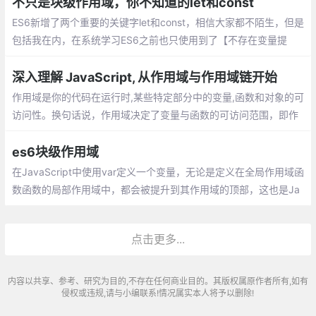
不只是块级作用域，你不知道的let和const
ES6新增了两个重要的关键字let和const，相信大家都不陌生，但是
包括我在内，在系统学习ES6之前也只使用到了【不存在变量提
升】这个特性。let声明一个块级作用域的本地变量
深入理解 JavaScript, 从作用域与作用域链开始
作用域是你的代码在运行时,某些特定部分中的变量,函数和对象的可
访问性。换句话说，作用域决定了变量与函数的可访问范围，即作
用域控制着变量与函数的可见性和生命周期。
es6块级作用域
在JavaScript中使用var定义一个变量，无论是定义在全局作用域函
数函数的局部作用域中，都会被提升到其作用域的顶部，这也是Ja
vaScript定义变量的一个令人困惑的地方。由于es5没有像其它类C
语言一样的块级作用域,因此es6增加了let定义变量，用来创建块级
点击更多...
作用域。
内容以共享、参考、研究为目的,不存在任何商业目的。其版权属原作者所有,如有
侵权或违规,请与小编联系!情况属实本人将予以删除!