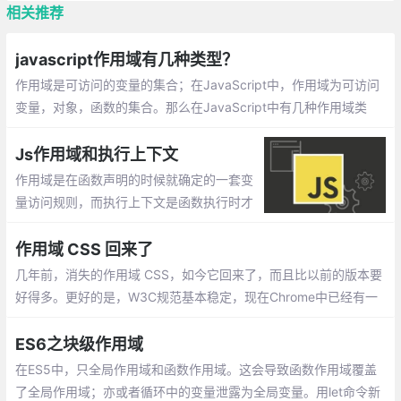
相关推荐
javascript作用域有几种类型？
作用域是可访问的变量的集合；在JavaScript中，作用域为可访问
变量，对象，函数的集合。那么在JavaScript中有几种作用域类
型？下面本篇文章就来给大家介绍一下，希望对大家有所帮助。
Js作用域和执行上下文
作用域是在函数声明的时候就确定的一套变
量访问规则，而执行上下文是函数执行时才
产生的一系列变量的集合体。也就是说作用
域定义了执行上下文中的变量的访问规则，
作用域 CSS 回来了
执行上下文是在这个作用域规则的前提下执
几年前，消失的作用域 CSS，如今它回来了，而且比以前的版本要
行代码的。
好得多。更好的是，W3C规范基本稳定，现在Chrome中已经有一
个工作原型。我们只需要社区稍微关注一下，引诱其他浏览器构建
它们的实现
ES6之块级作用域
在ES5中，只全局作用域和函数作用域。这会导致函数作用域覆盖
了全局作用域；亦或者循环中的变量泄露为全局变量。用let命令新