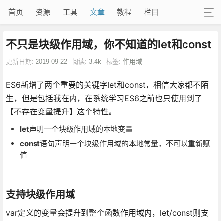
首页
资源
工具
文章
教程
栏目
不只是块级作用域，你不知道的let和const
更新日期:
2019-09-22
阅读:
3.4k
标签:
作用域
ES6新增了两个重要的关键字let和const，相信大家都不陌
生，但是包括我在内，在系统学习ES6之前也只使用到了
【不存在变量提升】这个特性。
let
声明一个块级作用域的本地变量
const
语句声明一个块级作用域的本地常量，不可以重新赋
值
支持块级作用域
var定义的变量会提升到整个函数作用域内，let/const则支