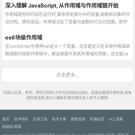
深入理解 JavaScript, 从作用域与作用域链开始
作用域是你的代码在运行时,某些特定部分中的变量,函数和对象的可
访问性。换句话说，作用域决定了变量与函数的可访问范围，即作
用域控制着变量与函数的可见性和生命周期。
es6块级作用域
在JavaScript中使用var定义一个变量，无论是定义在全局作用域函
数函数的局部作用域中，都会被提升到其作用域的顶部，这也是Ja
vaScript定义变量的一个令人困惑的地方。由于es5没有像其它类C
语言一样的块级作用域,因此es6增加了let定义变量，用来创建块级
点击更多...
作用域。
内容以共享、参考、研究为目的,不存在任何商业目的。其版权属原作者所有,如有
侵权或违规,请与小编联系!情况属实本人将予以删除!
首页
技术导航
在线工具
技术文章
教程资源
前端标签
AI工具集
前端库/框架