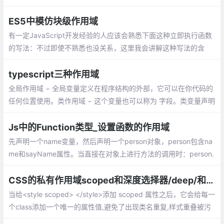
增了块级作用域，外层作用域无法获取到内层作用域，非常安全明
了。
ES5中模仿块级作用域
有一定JavaScript开发经验的人应该会熟悉下面这种立即执行函数
的写法：不过即使不熟悉也没关系，这里我会讲解这种写法的含
义。先来看下面这个更容易理解的示例：
typescript三种作用域
全局作用域 − 全局变量定义在程序结构的外部，它可以在你代码的
任何位置使用。类作用域 − 这个变量也可以称为 字段。类变量声明
在一个类里头
Js中的Function类型_设置函数的作用域
先声明一个name变量，然后声明一个person对象，person包含na
me和sayName属性。当直接在对象上进行方法的调用时：person.
sayName()，函数的作用域遵循“谁调用就是谁”的原则，sayName
的作用域（也就是this）指向的就是person。
CSS的私有作用域scoped和深度选择器/deep/和>>>
当给<style scoped> </style>添加 scoped 属性之后，它会给每一
个class添加一个唯一的属性值,避免了出现类名重复,样式重叠被污
染的问题,相当于限制了作用域,它的 CSS 只作用于当前组件