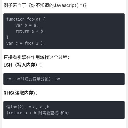
例子来自于《你不知道的Javascript(上)》
function foo(a) {

    var b = a;

    return a + b;

}

var c = foo( 2 );
直接看引擎在作用域找这个过程：
LSH（写入内存）：
c=, a=2(隐式变量分配), b=
RHS(读取内存)
：
读foo(2), = a, a ,b

(return a + b 时需要查找a和b)