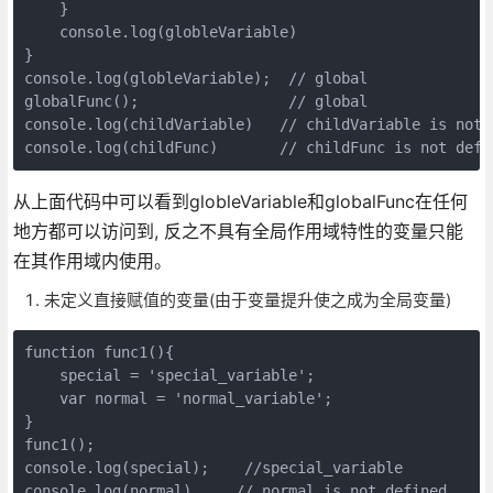
    }

    console.log(globleVariable)

}

console.log(globleVariable);  // global

globalFunc();                 // global

console.log(childVariable)   // childVariable is not d
从上面代码中可以看到globleVariable和globalFunc在任何
地方都可以访问到, 反之不具有全局作用域特性的变量只能
在其作用域内使用。
未定义直接赋值的变量(由于变量提升使之成为全局变量)
function func1(){

    special = 'special_variable';

    var normal = 'normal_variable';

}

func1();

console.log(special);    //special_variable

console.log(normal)     // normal is not defined