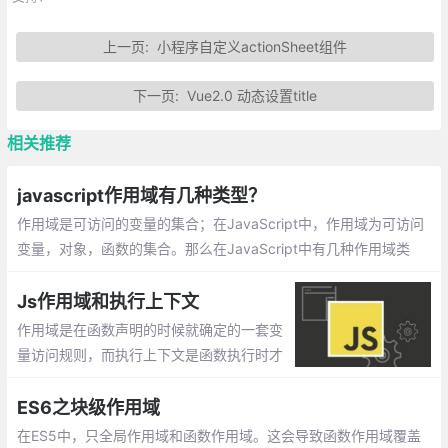
上一页:
小程序自定义actionSheet组件
下一页:
Vue2.0 动态设置title
相关推荐
javascript作用域有几种类型？
作用域是可访问的变量的集合；在JavaScript中，作用域为可访问
变量，对象，函数的集合。那么在JavaScript中有几种作用域类
型？下面本篇文章就来给大家介绍一下，希望对大家有所帮助。
Js作用域和执行上下文
作用域是在函数声明的时候就确定的一套变
量访问规则，而执行上下文是函数执行时才
产生的一系列变量的集合体。也就是说作用
域定义了执行上下文中的变量的访问规则，
ES6之块级作用域
执行上下文是在这个作用域规则的前提下执
在ES5中，只全局作用域和函数作用域。这会导致函数作用域覆盖