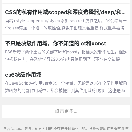
sayName()，函数的作用域遵循“谁调用就是谁”的原则，sayName
的作用域（也就是this）指向的就是person。
CSS的私有作用域scoped和深度选择器/deep/和>>>
当给<style scoped> </style>添加 scoped 属性之后，它会给每一
个class添加一个唯一的属性值,避免了出现类名重复,样式重叠被污
染的问题,相当于限制了作用域,它的 CSS 只作用于当前组件
不只是块级作用域，你不知道的let和const
ES6新增了两个重要的关键字let和const，相信大家都不陌生，但是
包括我在内，在系统学习ES6之前也只使用到了【不存在变量提
升】这个特性。let声明一个块级作用域的本地变量
es6块级作用域
在JavaScript中使用var定义一个变量，无论是定义在全局作用域函
数函数的局部作用域中，都会被提升到其作用域的顶部，这也是Ja
vaScript定义变量的一个令人困惑的地方。由于es5没有像其它类C
语言一样的块级作用域,因此es6增加了let定义变量，用来创建块级
点击更多...
作用域。
内容以共享、参考、研究为目的,不存在任何商业目的。其版权属原作者所有,如有