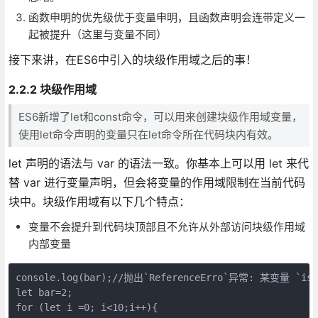
函数申明的优先级优于变量申明，且函数声明会连带定义一
起被提升（这里与变量不同）
接下来讲，在ES6中引入的块级作用域之后的事！
2.2.2 块级作用域
ES6新增了let和const命令，可以用来创建块级作用域变量，
使用let命令声明的变量只在let命令所在代码块内有效。
let 声明的语法与 var 的语法一致。你基本上可以用 let 来代
替 var 进行变量声明，但会将变量的作用域限制在当前代码
块中。块级作用域有以下几个特点：
变量不会提升到代码块顶部且不允许从外部访问块级作用域
内部变量
console.log(bar);//抛出`ReferenceErro`异常: 某变量 `is n
let bar=2;

for (let i =0; i<10;i++){
