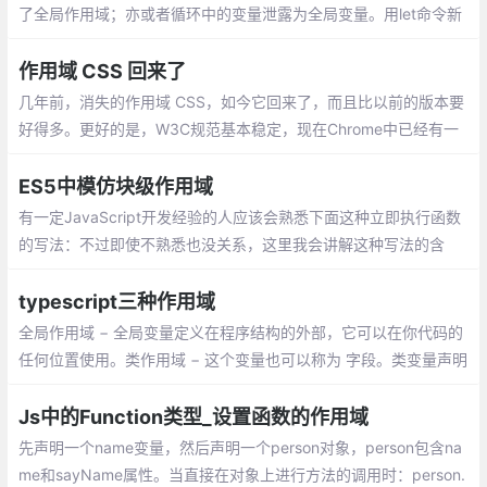
行代码的。
了全局作用域；亦或者循环中的变量泄露为全局变量。用let命令新
增了块级作用域，外层作用域无法获取到内层作用域，非常安全明
了。
作用域 CSS 回来了
几年前，消失的作用域 CSS，如今它回来了，而且比以前的版本要
好得多。更好的是，W3C规范基本稳定，现在Chrome中已经有一
个工作原型。我们只需要社区稍微关注一下，引诱其他浏览器构建
它们的实现
ES5中模仿块级作用域
有一定JavaScript开发经验的人应该会熟悉下面这种立即执行函数
的写法：不过即使不熟悉也没关系，这里我会讲解这种写法的含
义。先来看下面这个更容易理解的示例：
typescript三种作用域
全局作用域 − 全局变量定义在程序结构的外部，它可以在你代码的
任何位置使用。类作用域 − 这个变量也可以称为 字段。类变量声明
在一个类里头
Js中的Function类型_设置函数的作用域
先声明一个name变量，然后声明一个person对象，person包含na
me和sayName属性。当直接在对象上进行方法的调用时：person.