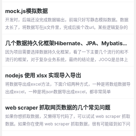
表达形式。对于进制，有两个基本的概念：
基数和运算规则。
mock.js模拟数据
开发时，后端还没完成数据输出，前端只好写静态模拟数据。数据
太长了，将数据写在js文件里，完成后挨个改url。某些逻辑复杂的
代码，加入或去除模拟数据时得小心翼翼。想要尽可能还原真实的
数据，要么编写更多代码，要么手动修改模拟数据
几个数据持久化框架Hibernate、JPA、Mybatis、JOOQ和JDBC Template的比较
因为项目需要选择数据持久化框架，看了一下主要几个流行的和不
流行的框架，对于复杂业务系统，最终的结论是，JOOQ是总体上
最好的，可惜不是完全免费，最终选择JDBC Template。
nodejs 使用 xlsx 实现导入导出
将数据导出成excel方法，下面介绍两种方式，一种是将数组数据导
出成excel，一种是将json数据导出成excel，都非常简单
web scraper 抓取网页数据的几个常见问题
如果你想抓取数据，又懒得写代码了，可以试试 web scraper 抓取
数据。如果你在使用 web scraper 抓取数据，很有可能碰到如下问
题中的一个或者多个，而这些问题可能直接将你计划打乱，甚至让