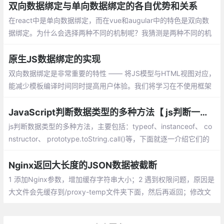
你放弃 web scraper 。
双向数据绑定与单向数据绑定的各自优势和关系
在react中是单向数据绑定，而在vue和augular中的特色是双向数
据绑定。为什么会选择两种不同的机制呢？我猜测是两种不同的机
制有不同的适应场景，查了一些资料后，总结一下。
原生JS数据绑定的实现
双向数据绑定是非常重要的特性 —— 将JS模型与HTML视图对应，
能减少模板编译时间同时提高用户体验。我们将学习在不使用框架
的情况下，使用原生JS实现双向绑定 —— 一种为Object.observe
JavaScript判断数据类型的多种方法【 js判断一个变量的类型】
js判断数据类型的多种方法，主要包括：typeof、instanceof、 co
nstructor、 prototype.toString.call()等，下面就逐一介绍它们的
异同。
Nginx返回大长度的JSON数据被截断
1 添加Nginx参数，增加缓存字符串大小；2 遇到权限问题，原因是
大文件会先缓存到/proxy-temp文件夹下面，然后再返回；修改文
件夹的权限为Nginx用户