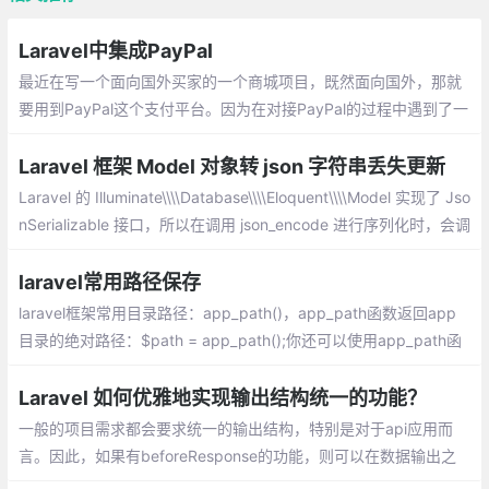
Laravel中集成PayPal
最近在写一个面向国外买家的一个商城项目，既然面向国外，那就
要用到PayPal这个支付平台。因为在对接PayPal的过程中遇到了一
些问题，花费了一些时间，所以把对接的过程记下来，也希望能帮
助到用到PayPal的朋友。我集成的是paypal/rest-api-sdk-php。
Laravel 框架 Model 对象转 json 字符串丢失更新
Laravel 的 Illuminate\\\\Database\\\\Eloquent\\\\Model 实现了 Jso
nSerializable 接口，所以在调用 json_encode 进行序列化时，会调
用 Model::jsonSerialize 方法，他这个方法返回的数据是：
laravel常用路径保存
laravel框架常用目录路径：app_path()，app_path函数返回app
目录的绝对路径：$path = app_path();你还可以使用app_path函
数为相对于app目录的给定文件生成绝对路径：$path = app_path
(\\\'Http/Controllers/Controller.php\\\');
Laravel 如何优雅地实现输出结构统一的功能？
一般的项目需求都会要求统一的输出结构，特别是对于api应用而
言。因此，如果有beforeResponse的功能，则可以在数据输出之
前对response进行统一格式化处理。假设这么一种场景