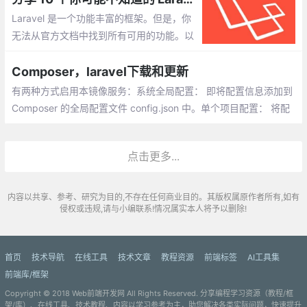
Laravel 是一个功能丰富的框架。但是，你
无法从官方文档中找到所有可用的功能。以
下是一些你可能不知道的功能。获取原始属
性:当修改一条 Eloquent 模型记录的时候你
Composer，laravel下载和更新
可以通过调用
有两种方式启用本镜像服务：系统全局配置： 即将配置信息添加到
Composer 的全局配置文件 config.json 中。单个项目配置： 将配
置信息添加到某个项目的composer.json 文件中。
点击更多...
内容以共享、参考、研究为目的,不存在任何商业目的。其版权属原作者所有,如有
侵权或违规,请与小编联系!情况属实本人将予以删除!
首页
技术导航
在线工具
技术文章
教程资源
前端标签
AI工具集
前端库/框架