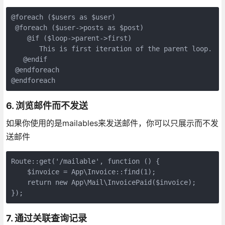
@foreach ($users as $user)     

 @foreach ($user->posts as $post)         

    @if ($loop->parent->first)             

       This is first iteration of the parent loop.    
   @endif     

 @endforeach 

@endforeach
6. 浏览邮件而不发送
如果你使用的是mailables来发送邮件，你可以只展示而不发
送邮件
Route::get('/mailable', function () {

    $invoice = App\Invoice::find(1);

    return new App\Mail\InvoicePaid($invoice);

});
7. 通过关联查询记录