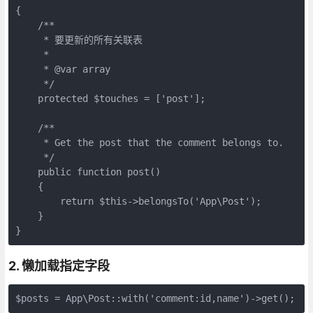
{

    /**

     * 要更新的所有关联表

     *

     * @var array

     */

    protected $touches = ['post'];

    /**

     * Get the post that the comment belongs to.

     */

    public function post()

    {

        return $this->belongsTo('App\Post');

    }

}
2. 懒加载指定字段
$posts = App\Post::with('comment:id,name')->get();