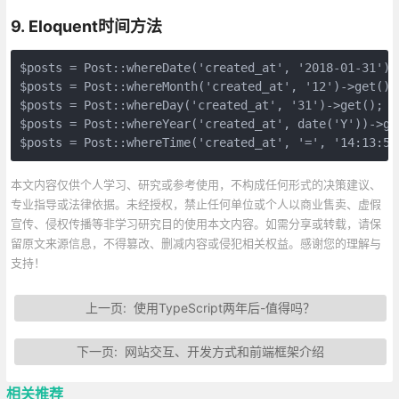
9. Eloquent时间方法
$posts = Post::whereDate('created_at', '2018-01-31')->
$posts = Post::whereMonth('created_at', '12')->get(); 
$posts = Post::whereDay('created_at', '31')->get(); 

$posts = Post::whereYear('created_at', date('Y'))->get
$posts = Post::whereTime('created_at', '=', '14:13:58
本文内容仅供个人学习、研究或参考使用，不构成任何形式的决策建议、
专业指导或法律依据。未经授权，禁止任何单位或个人以商业售卖、虚假
宣传、侵权传播等非学习研究目的使用本文内容。如需分享或转载，请保
留原文来源信息，不得篡改、删减内容或侵犯相关权益。感谢您的理解与
支持！
上一页:
使用TypeScript两年后-值得吗？
下一页:
网站交互、开发方式和前端框架介绍
相关推荐