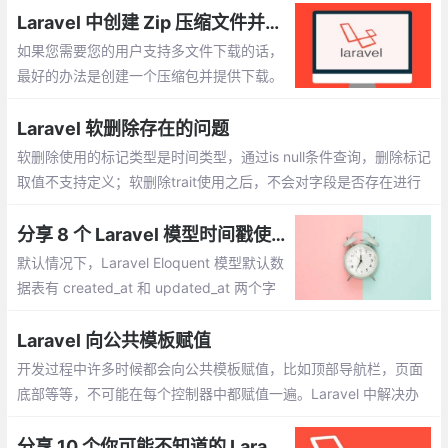
Laravel 中创建 Zip 压缩文件并提供下载
如果您需要您的用户支持多文件下载的话，
最好的办法是创建一个压缩包并提供下载。
看下在 Laravel 中的实现。事实上，这不是
关于 Laravel 的，而是和 PHP 的关联更
Laravel 软删除存在的问题
软删除使用的标记类型是时间类型，通过is null条件查询，删除标记
取值不支持定义；软删除trait使用之后，不会对字段是否存在进行
校验。对应已经存在的表，有些表存在软删除，有些表不存在软删
除字段，如果要应用软删除
分享 8 个 Laravel 模型时间戳使用技巧
默认情况下，Laravel Eloquent 模型默认数
据表有 created_at 和 updated_at 两个字
段。当然，我们可以做很多自定义配置，实
现很多有趣的功能。下面举例说明。
Laravel 向公共模板赋值
开发过程中许多时候都会向公共模板赋值，比如顶部导航栏，页面
底部等等，不可能在每个控制器中都赋值一遍。Laravel 中解决办
法如下：
分享 10 个你可能不知道的 Laravel Eloquent 小技巧