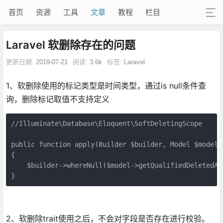
首页
资源
工具
文章
教程
栏目
Laravel 软删除存在的问题
更新日期:
2019-07-21
阅读:
3.6k
标签:
Laravel
1、软删除使用的标记类型是时间类型，通过is null条件查
询，删除标记取值不支持定义
//Illuminate\Database\Eloquent\SoftDeletingScope

public function apply(Builder $builder, Model $model)

{

    $builder->whereNull($model->getQualifiedDeletedAtC
}
2、软删除trait使用之后，不会对字段是否存在进行校验。