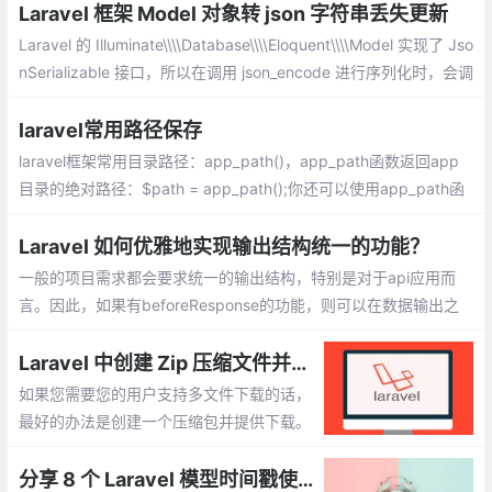
助到用到PayPal的朋友。我集成的是paypal/rest-api-sdk-php。
Laravel 框架 Model 对象转 json 字符串丢失更新
Laravel 的 Illuminate\\\\Database\\\\Eloquent\\\\Model 实现了 Jso
nSerializable 接口，所以在调用 json_encode 进行序列化时，会调
用 Model::jsonSerialize 方法，他这个方法返回的数据是：
laravel常用路径保存
laravel框架常用目录路径：app_path()，app_path函数返回app
目录的绝对路径：$path = app_path();你还可以使用app_path函
数为相对于app目录的给定文件生成绝对路径：$path = app_path
(\\\'Http/Controllers/Controller.php\\\');
Laravel 如何优雅地实现输出结构统一的功能？
一般的项目需求都会要求统一的输出结构，特别是对于api应用而
言。因此，如果有beforeResponse的功能，则可以在数据输出之
前对response进行统一格式化处理。假设这么一种场景
Laravel 中创建 Zip 压缩文件并提供下载
如果您需要您的用户支持多文件下载的话，
最好的办法是创建一个压缩包并提供下载。
看下在 Laravel 中的实现。事实上，这不是
关于 Laravel 的，而是和 PHP 的关联更
分享 8 个 Laravel 模型时间戳使用技巧