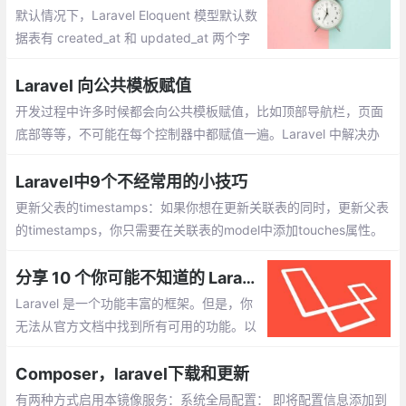
默认情况下，Laravel Eloquent 模型默认数
据表有 created_at 和 updated_at 两个字
段。当然，我们可以做很多自定义配置，实
现很多有趣的功能。下面举例说明。
Laravel 向公共模板赋值
开发过程中许多时候都会向公共模板赋值，比如顶部导航栏，页面
底部等等，不可能在每个控制器中都赋值一遍。Laravel 中解决办
法如下：
Laravel中9个不经常用的小技巧
更新父表的timestamps：如果你想在更新关联表的同时，更新父表
的timestamps，你只需要在关联表的model中添加touches属性。
分享 10 个你可能不知道的 Laravel Eloquent 小技巧
Laravel 是一个功能丰富的框架。但是，你
无法从官方文档中找到所有可用的功能。以
下是一些你可能不知道的功能。获取原始属
性:当修改一条 Eloquent 模型记录的时候你
Composer，laravel下载和更新
可以通过调用
有两种方式启用本镜像服务：系统全局配置： 即将配置信息添加到