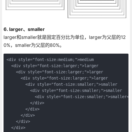
6. larger、smaller
larger和smaller就是固定百分比为单位，larger为父层的12
0%，smaller为父层的80%。
<div style="font-size:medium;">medium

  <div style="font-size:larger;">larger

    <div style="font-size:larger;">larger

      <div style="font-size:larger;">larger

        <div style="font-size:smaller;">smaller

          <div style="font-size:smaller;">smaller

            <div style="font-size:smaller;">smaller</d
          </div>

        </div>

      </div>

    </div>

  </div>
