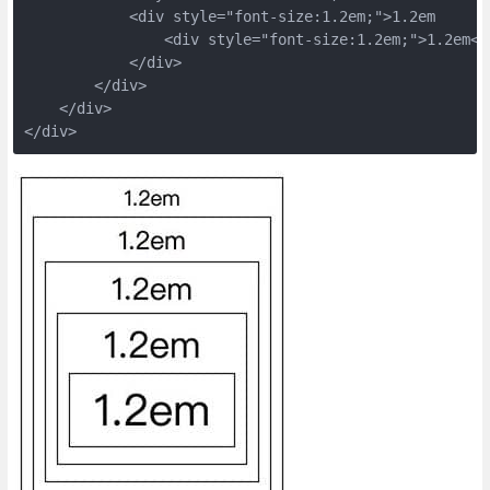
            <div style="font-size:1.2em;">1.2em

                <div style="font-size:1.2em;">1.2em</d
            </div>

        </div>

    </div>

</div>