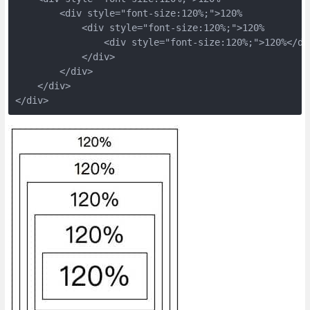
        <div style="font-size:120%;">120%

            <div style="font-size:120%;">120%

                <div style="font-size:120%;">120%</div
            </div>

        </div>

    </div>

</div>