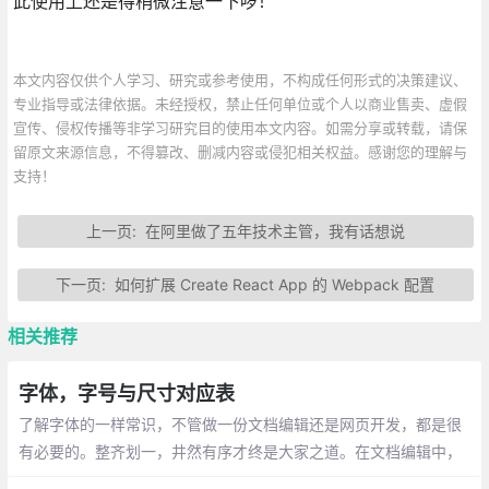
此使用上还是得稍微注意一下啰！
本文内容仅供个人学习、研究或参考使用，不构成任何形式的决策建议、
专业指导或法律依据。未经授权，禁止任何单位或个人以商业售卖、虚假
宣传、侵权传播等非学习研究目的使用本文内容。如需分享或转载，请保
留原文来源信息，不得篡改、删减内容或侵犯相关权益。感谢您的理解与
支持！
上一页:
在阿里做了五年技术主管，我有话想说
下一页:
如何扩展 Create React App 的 Webpack 配置
相关推荐
字体，字号与尺寸对应表
了解字体的一样常识，不管做一份文档编辑还是网页开发，都是很
有必要的。整齐划一，井然有序才终是大家之道。在文档编辑中，
我们常用的是宋体，小四号字，新罗马字体，字母和数字用的是Ari