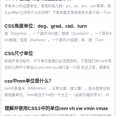
字体大小的设置单位，常用的有几种：px、pt、em、rem等等。那
么px和pt之间有什么区别呢？下面本篇文章就来给大家介绍一下px
和pt区别，希望对大家有所帮助。
CSS角度单位：deg、grad、rad、turn
度（Degress）。一个圆共360度；梯度（Gradians）。一个圆共4
00梯度；弧度（Radians）。一个圆共2π弧度；转、圈（Turn
s）。一个圆共1圈
CSS尺寸单位
前端开发过程中，尺寸单位是我们必须用到的，下面我们对css中常
见的几种尺寸单位px,em,rem,rpx进行逐一介绍 在这之前，需要先
对几个概念进行普及介绍
css中mm单位是什么？
mm代表毫米（Millimeter），又称公厘（或公釐），是长度单位和
降雨量单位。1mm相当于1m的一千分之一（此即为毫的字义）.10
毫米相当于1厘米，100毫米相当于1分米，1000毫米相当于1米。
理解并使用CSS3中的单位rem vh vw vmin vmax
rem vh vw vmin vmax做为CSS3中的新单位，对CSS3的单位的使