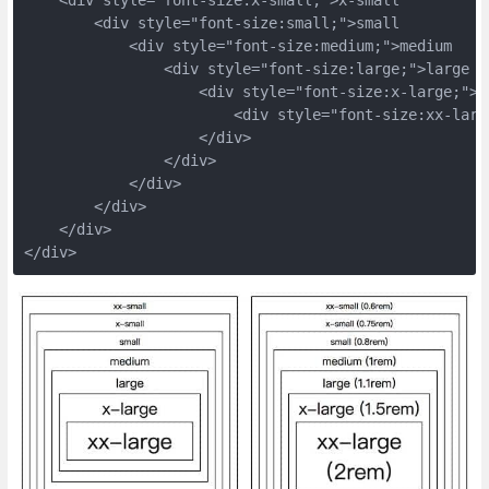
    <div style="font-size:x-small;">x-small

        <div style="font-size:small;">small

            <div style="font-size:medium;">medium

                <div style="font-size:large;">large

                    <div style="font-size:x-large;">x-
                        <div style="font-size:xx-large
                    </div>

                </div>

            </div>

        </div>

    </div>

</div>