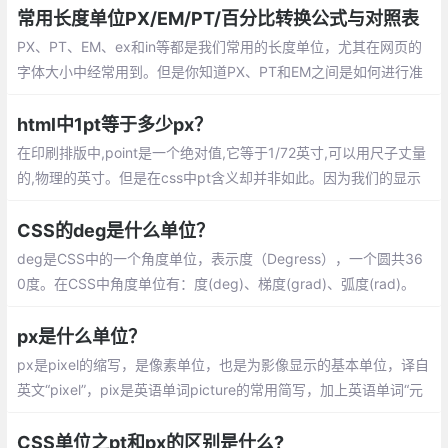
al字体,段落首行缩进2个字体，采用多倍行距中的1.25倍行距。
常用长度单位PX/EM/PT/百分比转换公式与对照表
PX、PT、EM、ex和in等都是我们常用的长度单位，尤其在网页的
字体大小中经常用到。但是你知道PX、PT和EM之间是如何进行准
换的吗？这里为大家找到了一个px、pt、em和percent大小转换的
一个表格
html中1pt等于多少px？
在印刷排版中,point是一个绝对值,它等于1/72英寸,可以用尺子丈量
的,物理的英寸。但是在css中pt含义却并非如此。因为我们的显示
器被分割为了一个个的像素，单个像素只能有一种颜色，要在屏幕
上显示
CSS的deg是什么单位？
deg是CSS中的一个角度单位，表示度（Degress），一个圆共36
0度。在CSS中角度单位有：度(deg)、梯度(grad)、弧度(rad)。
px是什么单位？
px是pixel的缩写，是像素单位，也是为影像显示的基本单位，译自
英文“pixel”，pix是英语单词picture的常用简写，加上英语单词“元
素”element，就得到pixel，故“像素”表示“画像元素”之意，有时亦
被称为pel（picture element）
CSS单位之pt和px的区别是什么?