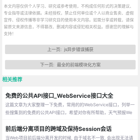
本文内容仅供个人学习、研究或参考使用，不构成任何形式的决策建议、
专业指导或法律依据。未经授权，禁止任何单位或个人以商业售卖、虚假
宣传、侵权传播等非学习研究目的使用本文内容。如需分享或转载，请保
留原文来源信息，不得篡改、删减内容或侵犯相关权益。感谢您的理解与
支持！
上一页:
js异步错误捕获
下一页:
最全的前端模块化方案
相关推荐
免费的公共API接口_WebService接口大全
这篇文章为大家整理一下免费，常用的的WebService接口，列举一
些搜集到的免费的公共API接口，希望对你有所帮助，天气预报We
b服务，数据来源于中国气象局；IP地址来源搜索 WEB 服务；随机
英文、数字和中文简体字
前后端分离项目的跨域及保持Session会话
当Web项目前后端分离开发的时候, 由于域名不一致, 会出现无法请