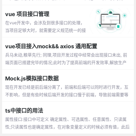
念，它是对行为的抽象，而具体如何行动需要由类（classes）去实
现（implements）
vue 项目接口管理
在vue开发中，会涉及到很多接口的处理，
当项目足够大时，就需要定义规范统一的接
口，如何定义呢？方法可能不只一种，本文
使用axios+async/await进行接口的统一管
vue项目接入mock&& axios 通用配置
理。
兵马未动,粮草先行; 同理,项目开发过程中经常会出现接口未出, 前
端页面已搭建完毕的情况;此时为了提高前端的开发效率,解放生产
力,我们 FE 可以按照预定的接口文档做一些接口模拟的工作
Mock.js模拟接口数据
现在开发已经是前后端分离了，前端和后端可以同时进行开发，互
不影响，但是有些时候后端开发的接口慢于前端，导致前端需要等
待后端的接口完成才能完成前后端对接，为了解决这个痛点，出现
了模拟接口数据的方案
ts中接口的用法
属性接口:接口中可定义 确定属性、可选属性、任意属性、只读属
性;只读属性也是确定属性，在对象变量定义的时候必须有值，此后
不能修改、函数接口对方法传入的参数以及返回值进行约束