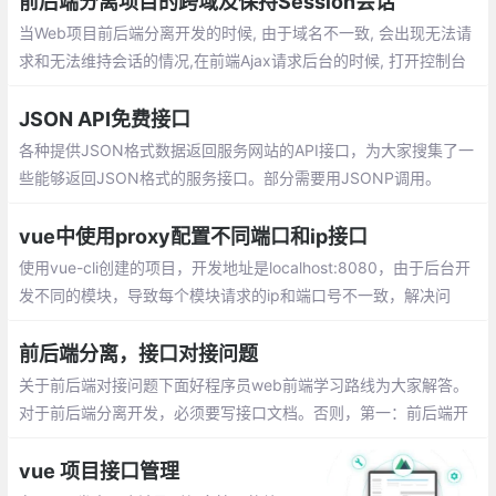
前后端分离项目的跨域及保持Session会话
当Web项目前后端分离开发的时候, 由于域名不一致, 会出现无法请
求和无法维持会话的情况,在前端Ajax请求后台的时候, 打开控制台
可以看到, 每一次请求之前都会有一次OPTIONS类型的请求
JSON API免费接口
各种提供JSON格式数据返回服务网站的API接口，为大家搜集了一
些能够返回JSON格式的服务接口。部分需要用JSONP调用。
vue中使用proxy配置不同端口和ip接口
使用vue-cli创建的项目，开发地址是localhost:8080，由于后台开
发不同的模块，导致每个模块请求的ip和端口号不一致，解决问
题：在vue.config.js中配置不同的端口号
前后端分离，接口对接问题
关于前后端对接问题下面好程序员web前端学习路线为大家解答。
对于前后端分离开发，必须要写接口文档。否则，第一：前后端开
发没有标准，没有依据。第二：容易扯皮，没法追踪，职责不清
vue 项目接口管理