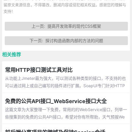
留原文来源信息，不得篡改、删减内容或侵犯相关权益。感谢您的理解与
支持！
上一页:
提高开发效率的现代CSS框架
下一页:
探讨构造函数内部的方法的问题
相关推荐
常用HTTP接口测试工具对比
从功能上Jmeter最为强大，可以测试各种类型的接口，不支持的也
可以通过网上或自己编写的插件进行扩展。SoapUI专门针对HTTP
类型的两种接口，其初衷更是专门测试Soap类型接口，对于其他协
议的接口不支持
免费的公共API接口_WebService接口大全
这篇文章为大家整理一下免费，常用的的WebService接口，列举一
些搜集到的免费的公共API接口，希望对你有所帮助，天气预报We
b服务，数据来源于中国气象局；IP地址来源搜索 WEB 服务；随机
英文、数字和中文简体字