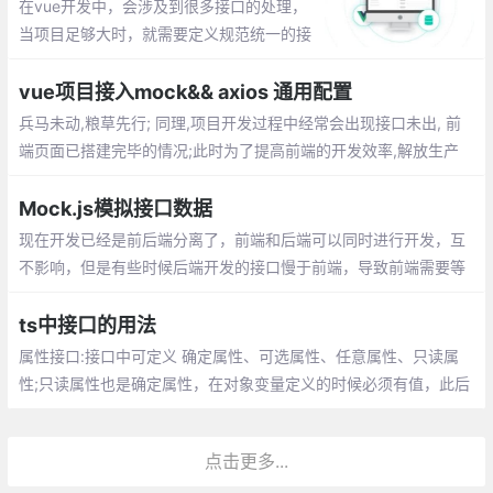
在vue开发中，会涉及到很多接口的处理，
当项目足够大时，就需要定义规范统一的接
口，如何定义呢？方法可能不只一种，本文
使用axios+async/await进行接口的统一管
vue项目接入mock&& axios 通用配置
理。
兵马未动,粮草先行; 同理,项目开发过程中经常会出现接口未出, 前
端页面已搭建完毕的情况;此时为了提高前端的开发效率,解放生产
力,我们 FE 可以按照预定的接口文档做一些接口模拟的工作
Mock.js模拟接口数据
现在开发已经是前后端分离了，前端和后端可以同时进行开发，互
不影响，但是有些时候后端开发的接口慢于前端，导致前端需要等
待后端的接口完成才能完成前后端对接，为了解决这个痛点，出现
了模拟接口数据的方案
ts中接口的用法
属性接口:接口中可定义 确定属性、可选属性、任意属性、只读属
性;只读属性也是确定属性，在对象变量定义的时候必须有值，此后
不能修改、函数接口对方法传入的参数以及返回值进行约束
点击更多...