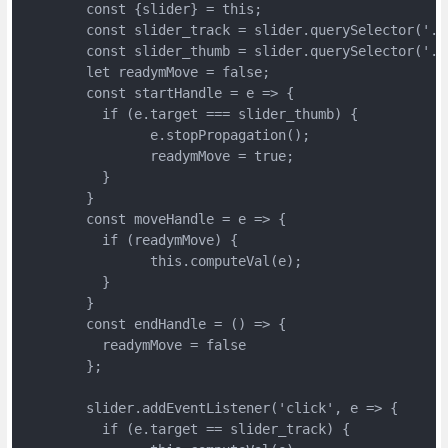
	const {slider} = this;

	const slider_track = slider.querySelector('.slider-track');

	const slider_thumb = slider.querySelector('.slider-thumb');

	let readymMove = false;

	const startHandle = e => {

	  if (e.target === slider_thumb) {

		e.stopPropagation();

		readymMove = true;

	  }

	}

	const moveHandle = e => {

	  if (readymMove) {

		this.computeVal(e);

	  }

	}

	const endHandle = () => {

	  readymMove = false

	};

	slider.addEventListener('click', e => {

	  if (e.target == slider_track) {
