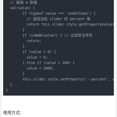
  // 赋值 & 取值

  val(value) {

	if (typeof value === 'undefined') {

	  // 返回当前 slider 的 percent 值

	  return this.slider.style.getPropertyValue('--percent').trim() || 0;

	}

	if (isNaN(value)) { // 过滤非法字符

	  return;

	}

	if (value < 0) {

	  value = 0;

	} else if (value > 100) {

	  value = 1000;

	}

	this.slider.style.setProperty('--percent', value);

  }

使用方式：