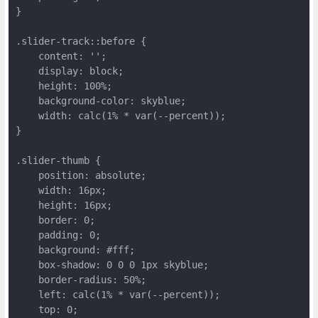
}

.slider-track::before {

    content: '';

    display: block;

    height: 100%;

    background-color: skyblue;

    width: calc(1% * var(--percent));

}

.slider-thumb {

    position: absolute;

    width: 16px;

    height: 16px;

    border: 0;

    padding: 0;

    background: #fff;

    box-shadow: 0 0 0 1px skyblue;

    border-radius: 50%;

    left: calc(1% * var(--percent));

    top: 0;
