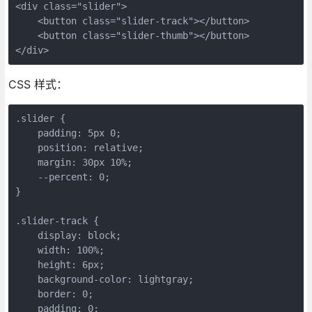
<div class="slider">

    <button class="slider-track"></button>

    <button class="slider-thumb"></button>

CSS 样式：
.slider {

    padding: 5px 0;

    position: relative;

    margin: 30px 10%;

    --percent: 0;

}

.slider-track {

    display: block;

    width: 100%;

    height: 6px;

    background-color: lightgray;

    border: 0;

    padding: 0;
