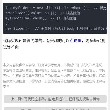
let myslider1 = new Slider({ el: '#box' });  // 指定容
new Slider({ value: 50 });  // 缺省赋值

myslider1.val(value);  // js 动态赋值

or

代码实现还是很简单的，有兴趣的可以
点这里
，更多基础测
试等着你
本文内容仅供个人学习、研究或参考使用，不构成任何形式的决策建议、
专业指导或法律依据。未经授权，禁止任何单位或个人以商业售卖、虚假
宣传、侵权传播等非学习研究目的使用本文内容。如需分享或转载，请保
留原文来源信息，不得篡改、删减内容或侵犯相关权益。感谢您的理解与
支持！
上一页:
写代码这条路，能走多远？工程师能力模型告诉你