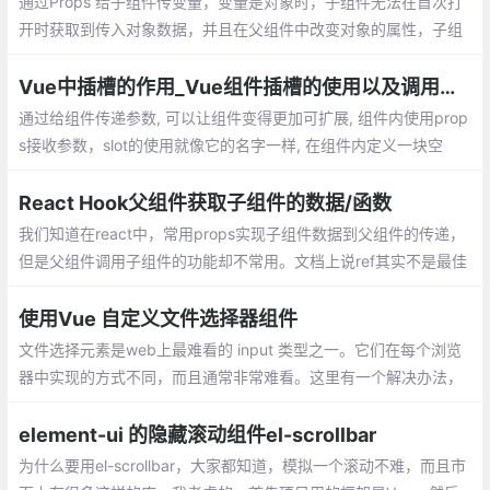
通过Props 给子组件传变量，变量是对象时，子组件无法在首次打
开时获取到传入对象数据，并且在父组件中改变对象的属性，子组
件也是无法监听
Vue中插槽的作用_Vue组件插槽的使用以及调用组件内的方法
通过给组件传递参数, 可以让组件变得更加可扩展, 组件内使用prop
s接收参数，slot的使用就像它的名字一样, 在组件内定义一块空
间。在组件外, 我们可以往插槽里填入任何元素。slot-scope的作用
就是把组件内的数据带出来
React Hook父组件获取子组件的数据/函数
我们知道在react中，常用props实现子组件数据到父组件的传递，
但是父组件调用子组件的功能却不常用。文档上说ref其实不是最佳
的选择，但是想着偷懒不学redux，在网上找了很多教程，要不就
是hook的讲的太少
使用Vue 自定义文件选择器组件
文件选择元素是web上最难看的 input 类型之一。它们在每个浏览
器中实现的方式不同，而且通常非常难看。这里有一个解决办法，
就是把它封装成一个组件。
element-ui 的隐藏滚动组件el-scrollbar
为什么要用el-scrollbar，大家都知道，模拟一个滚动不难，而且市