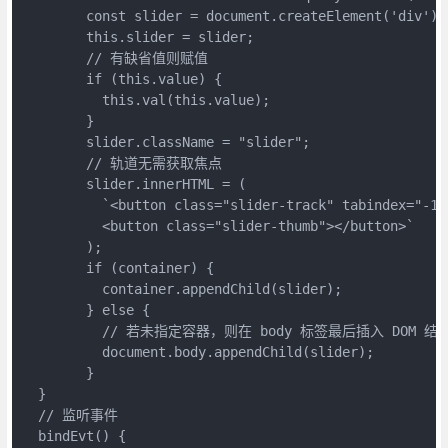
	const slider = document.createElement('div');

	this.slider = slider;

	// 有缺省值则赋值

	if (this.value) {

	  this.val(this.value);

	}

	slider.className = "slider";

	// 轨道无需获取焦点

	slider.innerHTML = (

	  `<button class="slider-track" tabindex="-1"></button>

	  <button class="slider-thumb"></button>`

	);

	if (container) {

	  container.appendChild(slider);

	} else {

	  // 若未指定容器，则在 body 标签最后插入 DOM 结构

	  document.body.appendChild(slider);

	}

  }

  // 监听事件

  bindEvt() {
