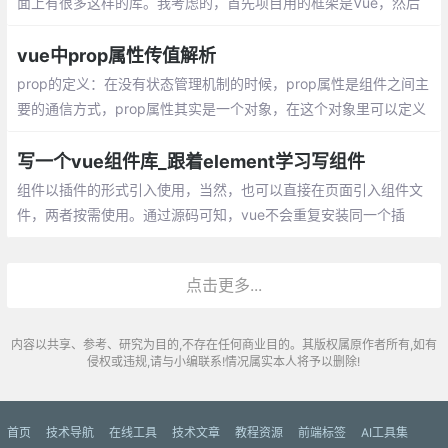
面上有很多这样的库。我考虑的，首先项目用的框架是Vue，然后
用的组件库是Element，Element官网也有很多滚动
vue中prop属性传值解析
prop的定义：在没有状态管理机制的时候，prop属性是组件之间主
要的通信方式，prop属性其实是一个对象，在这个对象里可以定义
一些数据，而这些数据可以通过父组件传递给子组件。 prop属性中
可以定义属性的类型，也可以定义属性的初始值。
写一个vue组件库_跟着element学习写组件
组件以插件的形式引入使用，当然，也可以直接在页面引入组件文
件，两者按需使用。通过源码可知，vue不会重复安装同一个插
件。以第一次安装为准，现在，可以在代码中使用组件啦~
点击更多...
内容以共享、参考、研究为目的,不存在任何商业目的。其版权属原作者所有,如有
侵权或违规,请与小编联系!情况属实本人将予以删除!
首页
技术导航
在线工具
技术文章
教程资源
前端标签
AI工具集