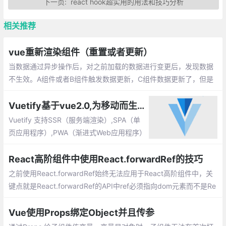
下一页:
react hook超实用的用法和技巧分析
相关推荐
vue重新渲染组件（重置或者更新）
当数据通过异步操作后，对之前加载的数据进行变更后，发现数据
不生效。A组件或者B组件触发数据更新，C组件数据更新了，但是
C组件仍显示上一次数据。
Vuetify基于vue2.0,为移动而生的组件框架
Vuetify 支持SSR（服务端渲染）,SPA（单
页应用程序）,PWA（渐进式Web应用程序）
和标准HTML页面。 Vuetify是一个渐进式的
框架，试图推动前端开发发展到一个新的水
React高阶组件中使用React.forwardRef的技巧
平。
之前使用React.forwardRef始终无法应用于React高阶组件中，关
键点就是React.forwardRef的API中ref必须指向dom元素而不是Re
act组件。codepen实例请划到底部。
Vue使用Props绑定Object并且传参