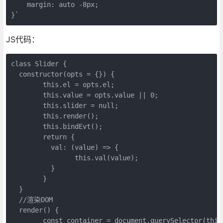
    margin: auto -8px;

}`
JS代码：
class Slider {

  constructor(opts = {}) {

	this.el = opts.el;

	this.value = opts.value || 0;

	this.slider = null;

	this.render();

	this.bindEvt();

	return {

	  val: (value) => {

		this.val(value);

	  }

	}

  }

  //渲染DOM

  render() {

	const container = document.querySelector(this.el);
