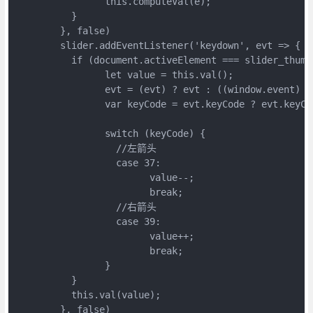
		this.computeVal(e);

	  }

	}, false)

	slider.addEventListener('keydown', evt => {

	  if (document.activeElement === slider_thumb) {

		let value = this.val();

		evt = (evt) ? evt : ((window.event) ? window.event : ""); //兼容IE和Firefox获得keyBoardEvent对象  

		var keyCode = evt.keyCode ? evt.keyCode : evt.which; //兼容IE和Firefox获得keyBoardEvent对象的键值  

		switch (keyCode) {

		  //左箭头

		  case 37:

			value--;

			break;

		  //右箭头

		  case 39:

			value++;

			break;

		}

	  }

	  this.val(value);

	}, false)
