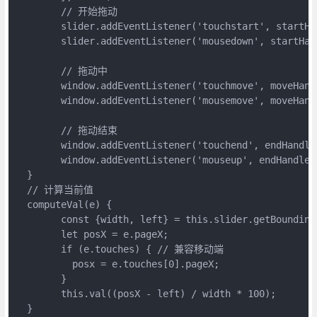
	// 开始拖动

	slider.addEventListener('touchstart', startHandle);

	slider.addEventListener('mousedown', startHandle);

	// 拖动中

	window.addEventListener('touchmove', moveHandle);

	window.addEventListener('mousemove', moveHandle);

	// 拖动结束

	window.addEventListener('touchend', endHandle);

	window.addEventListener('mouseup', endHandle);

  }

  // 计算当前值

  computeVal(e) {

	const {width, left} = this.slider.getBoundingClientRect();

	let posX = e.pageX;

	if (e.touches) { // 兼容移动端

	  posx = e.touches[0].pageX;

	}

	this.val((posX - left) / width * 100);

  }
