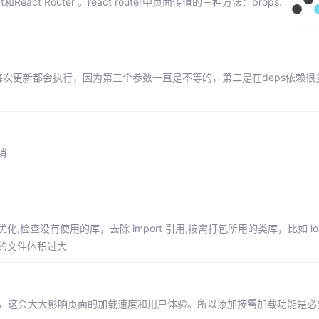
act Router 。react router中页面传值的三种方法：props.
ffect每次更新都会执行，因为第三个参数一直是不等的，第二是在deps依赖
销
 代码进行优化,检查没有使用的库，去除 import 引用,按需打包所用的类库，比如 loda
后的文件体积过大
资源，这会大大影响页面的加载速度和用户体验。所以添加按需加载功能是