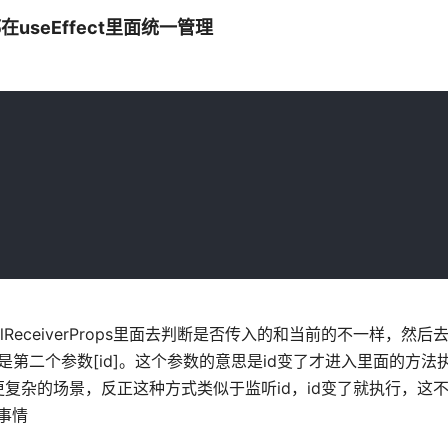
seEffect里面统一管理
llReceiverProps里面去判断是否传入的和当前的不一样，然
的是第二个参数[id]。这个参数的意思是id变了才进入里面的方
复杂的场景，反正这种方式类似于监听id，id变了就执行，这
事情