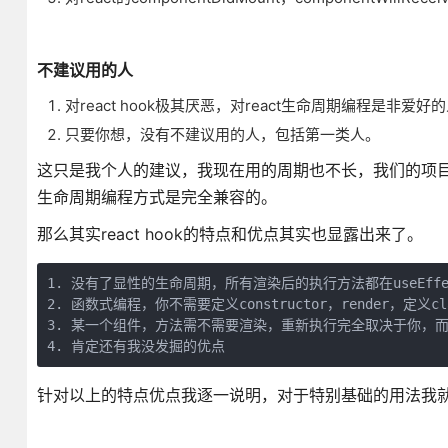
不建议用的人
对react hook极其厌恶，对react生命周期编程是非爱好
只要你想，没有不建议用的人，包括第一类人。
这只是我个人的建议，我现在用的周期也不长，我们的项目是reac
生命周期编程方式是完全兼容的。
那么其实react hook的特点和优点其实也显露出来了。
1. 没有了显性的生命周期，所有渲染后的执行方法都在useEffe
2. 函数式编程，你不需要定义constructor，render，定义cla
3. 某一个组件，方法需不需要渲染，重新执行完全取决于你，而
4. 肯定还有我没发掘的优点
针对以上的特点优点我逐一说明，对于特别基础的用法我