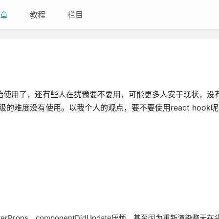
章
教程
栏目
已经开始使用了，还有些人在犹豫要不要用，可能更多人安于现状，没
级的难度没有使用。以我个人的观点，要不要使用react hook
ReceiverProps，componentDidUpdate厌烦，甚至因为重新渲染整天