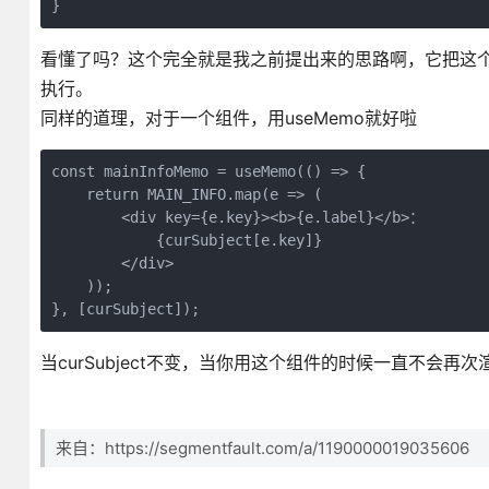
}
看懂了吗？这个完全就是我之前提出来的思路啊，它把这个方
执行。
同样的道理，对于一个组件，用useMemo就好啦
const mainInfoMemo = useMemo(() => {

    return MAIN_INFO.map(e => (

        <div key={e.key}><b>{e.label}</b>：

            {curSubject[e.key]}

        </div>

    ));

}, [curSubject]);
当curSubject不变，当你用这个组件的时候一直不会再次
来自：https://segmentfault.com/a/1190000019035606