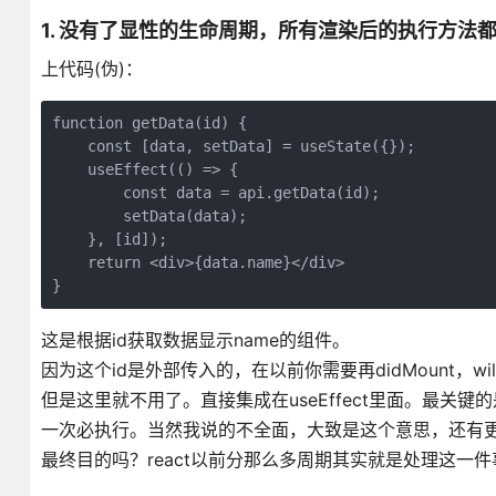
1. 没有了显性的生命周期，所有渲染后的执行方法都在u
上代码(伪)：
function getData(id) {

    const [data, setData] = useState({});

    useEffect(() => {

        const data = api.getData(id);

        setData(data);

    }, [id]);

    return <div>{data.name}</div>

}
这是根据id获取数据显示name的组件。
因为这个id是外部传入的，在以前你需要再didMount，wi
但是这里就不用了。直接集成在useEffect里面。最关键
一次必执行。当然我说的不全面，大致是这个意思，还有更
最终目的吗？react以前分那么多周期其实就是处理这一件