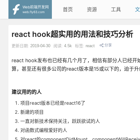
Web前端开发网
首页
资源
工具
文
web.fly63.com
react hook超实用的用法和技巧分析
分享
更新日期:
2019-04-30
阅读:
4.5k
标签:
react
react hook发布也已经有几个月了，相信有部分人
算，甚至还有很多公司的react版本是15或以下的，迫于升
建议用的的人
项目react版本已经是react16了
新建的项目
一直对新技术保持关注，跃跃欲试的人
对函数式编程爱好的人
对react的componentDidMount，componentWill