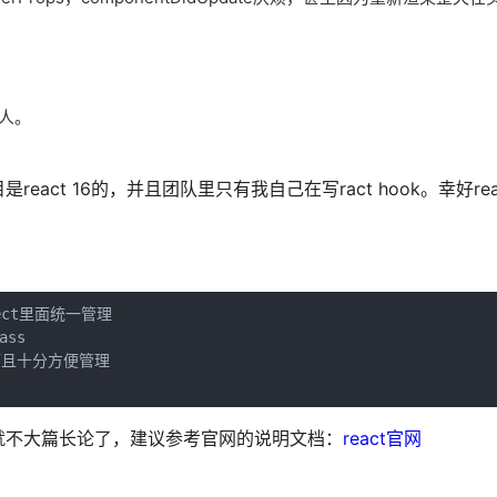
的人。
t 16的，并且团队里只有我自己在写ract hook。幸好react
ct里面统一管理

ss

且十分方便管理

就不大篇长论了，建议参考官网的说明文档：
react官网