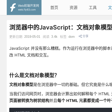
Web前端开发网
首页
资源
工具
文
web.fly63.com
浏览器中的JavaScript：文档对象模型
分享
更新日期:
2019-05-01
阅读:
3.4k
标签:
dom
JavaScript 并没有那么糟糕。作为运行在浏览器中
改 HTML 文档和交互。
什么是文档对象模型？
文档对象模型
是在浏览器中一切的基础。但它究竟是什么
当我们访问网页时，浏览器会计算出如何解释每个 HTML
页面被转换为树状结构
并且
每个 HTML 元素都变成一个