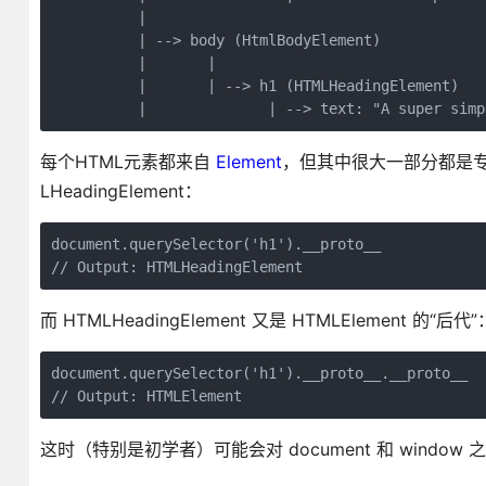
          |

          | --> body (HtmlBodyElement)

          |       |

          |       | --> h1 (HTMLHeadingElement)

          |              | --> text: "A super simp
每个HTML元素都来自
Element
，但其中很大一部分都是专
LHeadingElement：
document.querySelector('h1').__proto__

// Output: HTMLHeadingElement
而 HTMLHeadingElement 又是 HTMLElement 的“后代”
document.querySelector('h1').__proto__.__proto__

// Output: HTMLElement
这时（特别是初学者）可能会对 document 和 wind