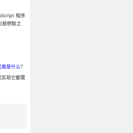
ript 程序
用也是明智之
究竟是什么
？
现实现它都需