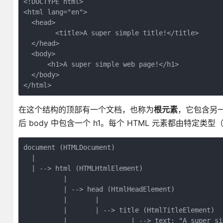
<!DOCTYPE html>

<html lang="en">

  <head>

        <title>A super simple title!</title>

  </head>

  <body>

      <h1>A super simple web page!</h1>

  </body>

</html>
在这个结构的顶部有一个文档，也称为
根元素
，它包含另一个
后 body 中包含一个 h1。每个 HTML 元素都由特
document (HTMLDocument)

  |

  | --> html (HTMLHtmlElement)

          |  

          | --> head (HtmlHeadElement)

          |       |

          |       | --> title (HtmlTitleElement)

          |                | --> text: "A super si