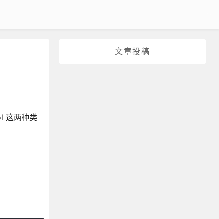
文章投稿
ol 这两种类