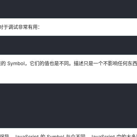
，这对于调试非常有用：
述的 Symbol，它们的值也是不同。描述只是一个不影响任何东
导。JavaScript 的 Symbol 与众不同。JavaScript 中的