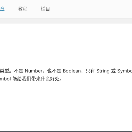
章
教程
栏目
。不是 Number，也不是 Boolean，只有 String 或 Symb
ymbol 能给我们带来什么好处。