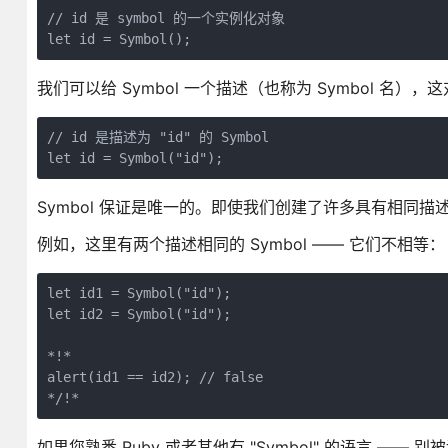
// id 是 symbol 的一个实例化对象

let id = Symbol();
我们可以给 Symbol 一个描述（也称为 Symbol 名）
// id 是描述为 "id" 的 Symbol

let id = Symbol("id");
Symbol 保证是唯一的。即使我们创建了许多具有相同描
例如，这里有两个描述相同的 Symbol —— 它们不相等：
let id1 = Symbol("id");

let id2 = Symbol("id");

*!*

alert(id1 == id2); // false

*/!*
如果您熟悉 Ruby 或者其他有 "Symbol" 的语言 —— 别被误