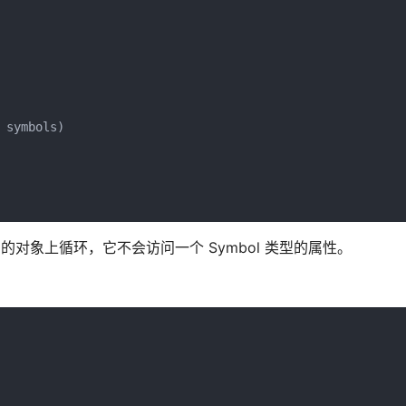
symbols)

对象上循环，它不会访问一个 Symbol 类型的属性。