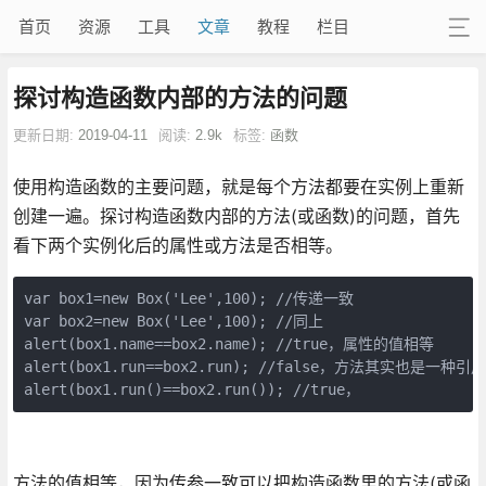
首页
资源
工具
文章
教程
栏目
探讨构造函数内部的方法的问题
更新日期:
2019-04-11
阅读:
2.9k
标签:
函数
使用构造函数的主要问题，就是每个方法都要在实例上重新
创建一遍。探讨构造函数内部的方法(或函数)的问题，首先
看下两个实例化后的属性或方法是否相等。
var box1=new Box('Lee',100); //传递一致 

var box2=new Box('Lee',100); //同上

alert(box1.name==box2.name); //true，属性的值相等

alert(box1.run==box2.run); //false，方法其实也是一种引用
alert(box1.run()==box2.run()); //true，
方法的值相等，因为传参一致可以把构造函数里的方法(或函