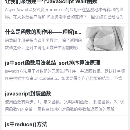
让我们来创建一个JavaScript Wait函数
Async/await以及它底层promises的应用正在猛烈地冲击着JS的世
界。在大多数客户端和JS服务端平台的支持下，回调编程已经成为
过去的事情。当然，基于回调的编程很丑陋的。
什么是函数的副作用——理解js编程中函数的副作用
函数副作用是指当调用函数时，除了返回函
数值之外，还对主调用函数产生附加的影
响。副作用的函数不仅仅只是返回了一个
值，而且还做了其他的事情
js中sort函数用法总结_sort排序算法原理
js中sort方法用于对数组的元素进行排序，并返回数组。默认排序顺
序是根据字符串Unicode码点。如果要得到自己想要的结果，不管
是升序还是降序，就需要提供比较函数了。该函数比较两个值的大
小，然后返回一个用于说明这两个值的相对顺序的数字
javascript封装函数
使用函数有两步：1、定义函数，又叫声明函数， 封装函数。2、调
用函数var 变量 = 函数名(实参);对函数的参数和返回值的理解
js中reduce()方法