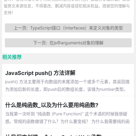
留原文来源信息，不得篡改、删减内容或侵犯相关权益。感谢您的理解与
支持！
上一页:
TypeScript接口（Interfaces）来定义对象的类型
下一页:
在js中arguments对象的理解
相关推荐
JavaScript push() 方法详解
push() 方法主要用于向数组的末尾添加一个或多个元素，其返回值
为添加后新的长度，即push后的数组长度，该值为number类型。
介绍：一个数组中添加新元素、把一个数组的值赋值到另一个数组
上、在对象使用push
什么是纯函数_以及为什么要用纯函数?
当我第一次听到 “纯函数 (Pure Function)” 这个术语的时候我很疑
惑。常规的函数做错了什么？为什么要变纯？ 为什么我需要纯的函
数？除非你已经知道什么是纯函数，否则你可能会问同样的疑惑