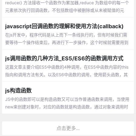
reduce() 方法接收一个函数作为累加器,reduce 为数组中的每一个
元素依次执行回调函数，不包括数组中被删除或从未被赋值的元
素，接受四个参数：初始值（上一次回调的返回值），当前元素
值，当前索引，原数组。
javascript回调函数的理解和使用方法(callback)
在js开发中，程序代码是从上而下一条线执行的，但有时候我们需
要等待一个操作结束后，再进行下一步操作，这个时候就需要用到
回调函数。 在js中，函数也是对象，确切地说：函数是用Function
()构造函数创建的Function对象。
js调用函数的几种方法_ES5/ES6的函数调用方式
这篇文章主要介绍ES5中函数的4种调用，在ES5中函数内容的this
指向和调用方法有关。以及ES6中函数的调用，使用箭头函数，其
中箭头函数的this是和定义时有关和调用无关。
js构造函数
JS中的函数即可以是构造函数又可以当作普通函数来调用，当使用
new来创建对象时，对应的函数就是构造函数，通过对象来调用时
就是普通函数。在我们平时工作中，经常会需要我们创建一个对
象，而我们更多的是使用对像直接量，直接创建
点击更多...