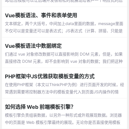
ap后台模板可以让后端开发很轻松的就展现给客户一个响应式的后
台，节约前端开发的时间。下面给大家分享一下最值得拥有的免费
Bootstrap后台管理模板
Vue模板语法、事件和表单使用
文本绑定，两个大括号，中间加上data里面的数据，message里面
不仅可以是变量还可以是表达式；JS表达式（计算、拼接、只能是
单个表达式）插入HTML代码（慎用！防止XSS攻击 ），我们可以
直接在data里面定义html代码
Vue模板语法中数据绑定
们通过 vue 对象修改数据可以直接影响到 DOM 元素，但是，如果
直接修改 DOM 元素，却不会影响到 vue 对象的数据；我们把这种
现象称为 单向数据绑定 ；通过 v-model 指令展示表单数据，此时
就完成了 双向数据绑定
PHP框架中JS优雅获取模板变量的方式
在使用PHP框架（本文以ThinkPHP为例）进行页面开发的时候，经
常遇到需要将控制器方法中的模板变量代入到页面JS内操作的情
况，常见的方式如：
如何选择 Web 前端模板引擎？
模板引擎负责组装数据，以另外一种形式或外观展现数据。浏览器
中的页面是 Web 模板引擎最终的展现。无论你是否直接使用模板