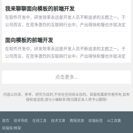
引擎，Web 模板一直都在，不在前端就在后端，它的出现甚至可以
追溯到超文本标记语言 HTML 标准正式确立之前。
我来聊聊面向模板的前端开发
在软件开发中，研发效率永远是开发人员不断追求的主题之一。于
公司而言，在竞争激烈的互联网行业中，产出得快和慢也许就决定
着公司的生死存亡；于个人而言，效率高了就可以少加班，多出时
间去提升自己、发展爱好、陪伴家人，工作、生活两不误
面向模板的前端开发
在软件开发中，研发效率永远是开发人员不断追求的主题之一。于
公司而言，在竞争激烈的互联网行业中，产出得快和慢也许就决定
着公司的生死存亡；于个人而言，效率高了就可以少加班，多出时
间去提升自己
点击更多...
内容以共享、参考、研究为目的,不存在任何商业目的。其版权属原作者所有,如有
侵权或违规,请与小编联系!情况属实本人将予以删除!
首页
技术导航
在线工具
技术文章
教程资源
前端标签
AI工具集
前端库/框架