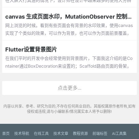
在大屏大行其道的情况下，设计师在设计中越来越多的使用大分辨
率的背景图来填充屏幕，这样更能制造独特的视觉效果，能更好的
传达他们想要向用户传达的内容。
canvas 生成页面水印，MutationObserver 控制节点防修改
网上浏览的时候。看到有些页面会有背景的水印效果，使用canvas
实现了个类似的效果，可以作为背景，也可以作为页面前景覆盖，
防止网页信息的截图
Flutter设置背景图片
在我们平时的开发中会经常使用到背景图片，下面我这介绍的是Co
ntainer通过BoxDecoration来设置的；Scaffold路由页面的骨架，
我们在里面可以拼装出一个完整的路由页面
点击更多...
内容以共享、参考、研究为目的,不存在任何商业目的。其版权属原作者所有,如有
侵权或违规,请与小编联系!情况属实本人将予以删除!
首页
技术导航
在线工具
技术文章
教程资源
前端标签
AI工具集