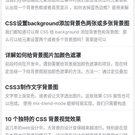
认出现一个背景色框或者高亮显示 ，如何去掉蓝色边框？是用来解
决在安卓上的点击出现篮框问题
CSS设置background添加背景色两张或多张背景图
我们都知道可以用 CSS 给 background 添加背景色和背景图：那
么可以给元素设置两个或者多个背景图吗？答案是可以
详解如何给背景图片加颜色遮罩
前段时间在开发中，遇到需要给背景层加颜色遮罩的项目，现在特
定总结一下给背景图层加颜色遮罩的方法。方法一：通过定位叠加
(注意层级)
CSS3制作文字背景图
文字带上渐变色，或者说让文字透出图片。这些效果 CSS 属性也可
以完成。 使用 mix-blend-mode 能够轻易实现，我们只需要构造
出黑色文字，白色底色的文字 div ，叠加上图片，再运用 mix-blen
d-mode 即可，简单原理如下：
10 个独特的 CSS 背景视觉效果
这几年的web设计中，大背景的设计变得越来越流行。特别是在现