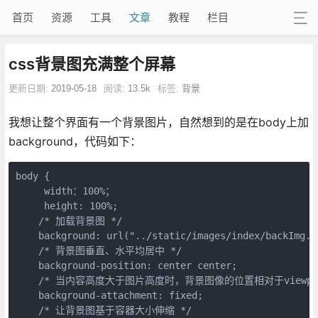
首页
资源
工具
文章
教程
栏目
css背景图充满整个屏幕
更新日期:
2019-05-18
阅读:
13.5k
标签:
背景
我想让整个界面有一个背景图片，自然想到的是在body上加
background，代码如下：
body {

     width：100%；

     height: 100%;

    /* 加载背景图 */

    background: url("../static/images/index/backImg.jp
    /* 背景图垂直、水平均居中 */

    background-position: center center;

    /* 当内容高度大于图片高度时，背景图像的位置相对于viewpor
    background-attachment: fixed;

    /* 让背景图基于容器大小伸缩 */
