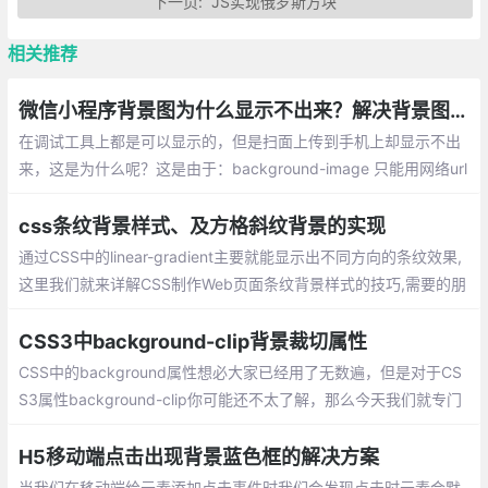
下一页:
JS实现俄罗斯方块
相关推荐
微信小程序背景图为什么显示不出来？解决背景图片显示问题
在调试工具上都是可以显示的，但是扫面上传到手机上却显示不出
来，这是为什么呢？这是由于：background-image 只能用网络url
或者base64图片编码 ， 本地图片只能用 image标签src属性才
行。
css条纹背景样式、及方格斜纹背景的实现
通过CSS中的linear-gradient主要就能显示出不同方向的条纹效果,
这里我们就来详解CSS制作Web页面条纹背景样式的技巧,需要的朋
友可以参考下
CSS3中background-clip背景裁切属性
CSS中的background属性想必大家已经用了无数遍，但是对于CS
S3属性background-clip你可能还不太了解，那么今天我们就专门
来聊聊这个属性。 clip，英文意为 “裁切，修剪”，所以很显然，ba
ckground-clip属性肯定与背景裁切有关
H5移动端点击出现背景蓝色框的解决方案
当我们在移动端给元素添加点击事件时我们会发现点击时元素会默