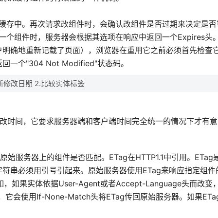
储到缓存中。再次请求改组件时，会确认改组件是否过期来决定是
一个组件时，服务器会根据其选项在响应中返回一个Expires头
户明确地重新记载了页面），浏览器在重用它之前必须首先检查
304 Not Modified"状态码。
新修改日期 2.比较实体标签
的最新修改时间，它要求服务器端和客户端时间完全统一的情况下才有
服务器上的组件是否匹配。ETag在HTTP1.1中引用。ETa
串必须用引号引起来。原始服务器使用ETag来响应指定组件的Et
实体依据User-Agent或者Accept-Language头而改
使用If-None-Match头将ETag传回原始服务器。如果ET