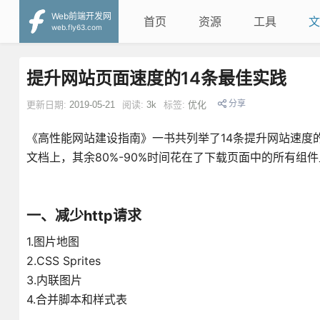
Web前端开发网
首页
资源
工具
文
web.fly63.com
提升网站页面速度的14条最佳实践
分享
更新日期:
2019-05-21
阅读:
3k
标签:
优化
《高性能网站建设指南》一书共列举了14条提升网站速度的
文档上，其余80%-90%时间花在了下载页面中的所有组
一、减少http请求
1.图片地图
2.CSS Sprites
3.内联图片
4.合并脚本和样式表