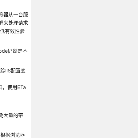
览器从一台服
群来处理请求
降低有效性验
node仍然是不
跟踪IIS配置变
群，使用ETa
耗大量的带
段根据浏览器