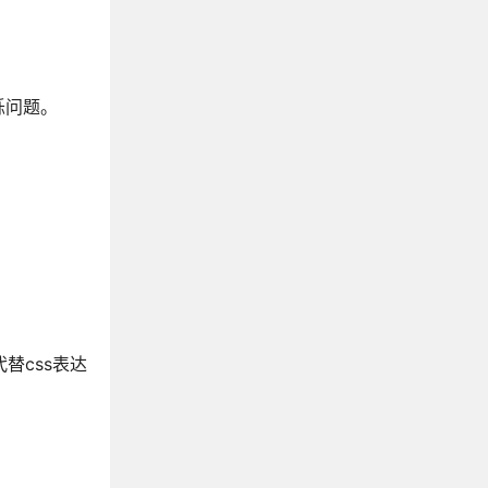
烁问题。
！
替css表达