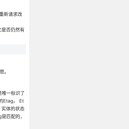
否重新请求改
。
它是否仍然有
意思。
g是唯一标识了
ag。 Et
变，实体的状态
ag是匹配的，