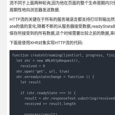
流不同于上面两种轮询,因为他在页面的整个生命周期内只使
周期性地向浏览器发送数据.
HTTP流的关键在于所有的服务端语言都支持打印到输出然后刷新的
ate的值的变化,随着不断的从服务器接受数据,readyState的
保存所接受到的所有数据,这个时候需要比较之前的数据,来
下面是使用XHR对象实现HTTP流的代码:
function createStreamingClient(url, progress, finis
  let xhr = new XMLHttpRequest(),

    received = 0

  xhr.open('get', url, true)

  xhr.onreadystatechange = function () {

    let result

    if (xhr.readyState === 3) {

      result = xhr.responseText.substring(received)
      received += result.length

      progress(result)
