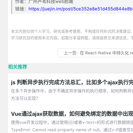
作者：广州芦苇科技web前端
链接：
https://juejin.im/post/5ce352e8e51d455d844e8b
本文内容仅供个人学习、研究或参考使用，不构成任何形式的决策建议
学习研究目的使用本文内容。如需分享或转载，请保留原文来源信息，
上一页:
在 React-Native 中持久化 
相关推荐
js 判断异步执行完成方法总汇，比如多个ajax执
在多个异步操作中，由于不确定异步操作的执行顺序，如何判断异
方法可以实现？
Vue通过ajax获取数据，如何避免绑定的数据中出现 prop
使用vue开发过程中，通过使用{{}}或者v-text=的形式进行数
TypeError: Cannot read property name of null。通过v-if