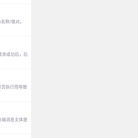
编码为名称/值对。
x请求成功后，后
是否执行而导致
n：服务端消息主体是