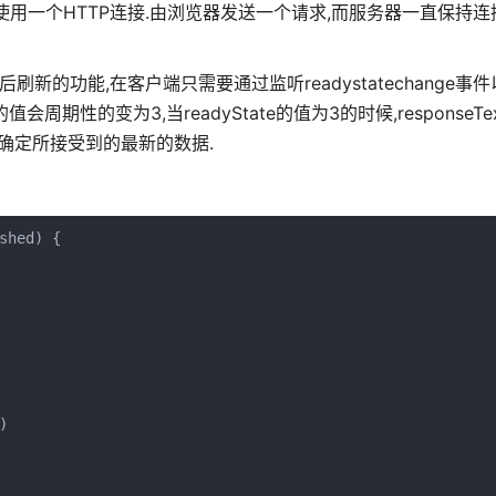
用一个HTTP连接.由浏览器发送一个请求,而服务器一直保持连
功能,在客户端只需要通过监听readystatechange事件以及
值会周期性的变为3,当readyState的值为3的时候,responseT
确定所接受到的最新的数据.
hed) {


