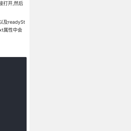
接打开,然后
readySt
ext属性中会