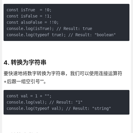
const isTrue  = !0;

const isFalse = !1;

const alsoFalse = !!0;

console.log(isTrue); // Result: true

console.log(typeof true); // Result: "boolean"       
4. 转换为字符串
要快速地将数字转换为字符串，我们可以使用连接运算符
+后跟一组空引号""。
const val = 1 + "";

console.log(val); // Result: "1"

console.log(typeof val); // Result: "string"