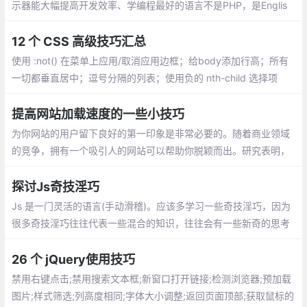
示器能大幅提高开发效率、学编程最好的语言不是PHP，是Englis
h、东西交付之前偷偷测试一遍、问别人之前最好先自己百度，goo
gle一下、把觉得不靠谱的需求放到最后做，很可能到时候需求就变
12 个 CSS 高级技巧汇总
了...
使用 :not() 在菜单上应用/取消应用边框；给body添加行高；所有
一切都垂直居中；逗号分隔的列表；使用负的 nth-child 选择项
目；对图标使用SVG；优化显示文本；对纯CSS滑块使用 max-hei
ght；继承 box-sizing
提高网站加载速度的一些小技巧
为你网站的用户留下良好的第一印象是非常必要的。随着商业领域
的竞争，拥有一个吸引人的网站可以帮助你脱颖而出。研究表明，
如果加载时间超过3秒，会有 40％ 的用户放弃访问你的网站
探讨Js奇技淫巧
Js 是一门灵活的语言(手动滑稽)。应该多学习一些奇技淫巧，因为
很多奇技淫巧往往代表一些混合的知识，往往会有一些新奇的思考
与体验（怎么我想不出来？）
26 个 jQuery使用技巧
禁用右键点击;禁用搜索文本框;新窗口打开链接;检测浏览器;预加载
图片;样式筛选;列高度相同;字体大小调整;返回页面顶部;获取鼠标的