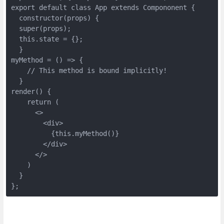
export default class App extends Compononent {

  constructor(props) {

  super(props);

  this.state = {};

  }

myMethod = () => {

    // This method is bound implicitly!

  }

render() {

    return (

      <>

        <div>

          {this.myMethod()}

        </div>

      </>

    )

  }
