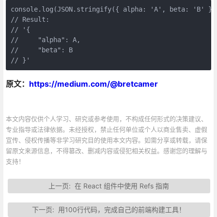
console.log(JSON.stringify({ alpha: 'A', beta: 'B' }, 
// Result:

// '{

//     "alpha": A,

//     "beta": B

原文：
https://medium.com/@bretcamer
本文内容仅供个人学习、研究或参考使用，不构成任何形式的决策建议、
专业指导或法律依据。未经授权，禁止任何单位或个人以商业售卖、虚假
宣传、侵权传播等非学习研究目的使用本文内容。如需分享或转载，请保
留原文来源信息，不得篡改、删减内容或侵犯相关权益。感谢您的理解与
支持！
上一页:
在 React 组件中使用 Refs 指南
下一页:
用100行代码，完成自己的前端构建工具！