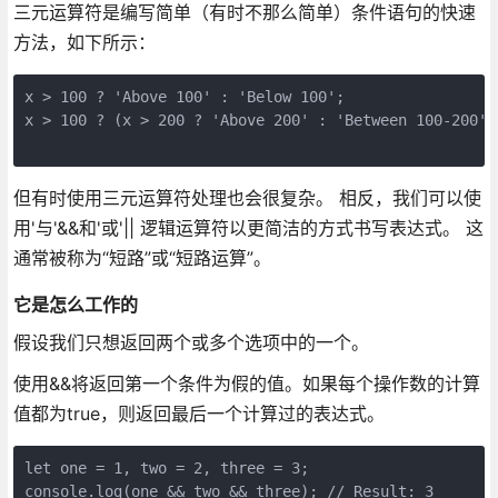
三元运算符是编写简单（有时不那么简单）条件语句的快速
方法，如下所示：
x > 100 ? 'Above 100' : 'Below 100';

x > 100 ? (x > 200 ? 'Above 200' : 'Between 100-200') 
但有时使用三元运算符处理也会很复杂。 相反，我们可以使
用'与'&&和'或'|| 逻辑运算符以更简洁的方式书写表达式。 这
通常被称为“短路”或“短路运算”。
它是怎么工作的
假设我们只想返回两个或多个选项中的一个。
使用&&将返回第一个条件为假的值。如果每个操作数的计算
值都为true，则返回最后一个计算过的表达式。
let one = 1, two = 2, three = 3;

console.log(one && two && three); // Result: 3
