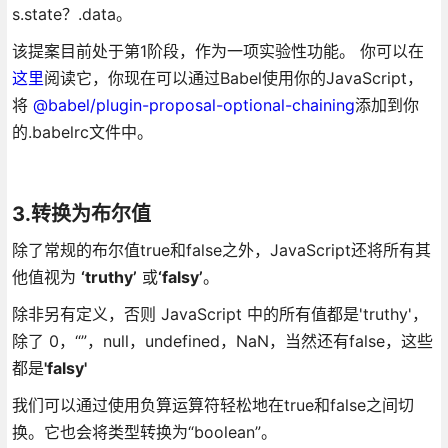
s.state？.data。
该提案目前处于第1阶段，作为一项实验性功能。 你可以在
这里
阅读它，你现在可以通过Babel使用你的JavaScript，
将
@babel/plugin-proposal-optional-chaining
添加到你
的.babelrc文件中。
3.转换为布尔值
除了常规的布尔值true和false之外，JavaScript还将所有其
他值视为
‘truthy’
或
‘falsy’
。
除非另有定义，否则 JavaScript 中的所有值都是'truthy'，
除了 0，“”，null，undefined，NaN，当然还有false，这些
都是
'falsy'
我们可以通过使用负算运算符轻松地在true和false之间切
换。它也会将类型转换为“boolean”。