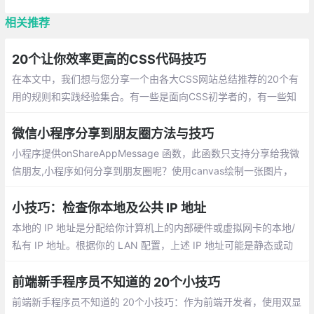
相关推荐
20个让你效率更高的CSS代码技巧
在本文中，我们想与您分享一个由各大CSS网站总结推荐的20个有
用的规则和实践经验集合。有一些是面向CSS初学者的，有一些知
识点是进阶型的。希望每个人通过这篇文章都能学到对自己有用的
知识
微信小程序分享到朋友圈方法与技巧
小程序提供onShareAppMessage 函数，此函数只支持分享给我微
信朋友,小程序如何分享到朋友圈呢？使用canvas绘制一张图片，
并用wx.previewImage预览图片，然后长按图片保存图片到手机。
小技巧：检查你本地及公共 IP 地址
本地的 IP 地址是分配给你计算机上的内部硬件或虚拟网卡的本地/
私有 IP 地址。根据你的 LAN 配置，上述 IP 地址可能是静态或动
态的。公共的 IP 地址是你的 Internet 服务提供商（ISP）为你分配
的公共/外部 IP 地址。
前端新手程序员不知道的 20个小技巧
前端新手程序员不知道的 20个小技巧：作为前端开发者，使用双显