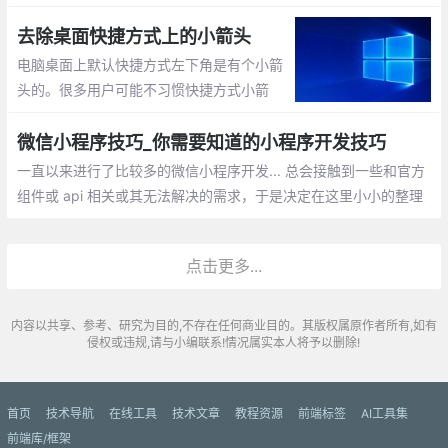
xy坐标;验证元素是否为空;替换元素
去除桌面快捷方式上的小箭头
电脑桌面上默认快捷方式左下角是有个小箭
头的。很多用户可能不习惯快捷方式小箭
头。那怎么去掉呢？新建一个TXT文档（文
档的名称自己顺便命名即可），然后把下面
微信小程序技巧_你需要知道的小程序开发技巧
的这些英文全部复制到TXT文档内保存。把
一直以来进行了比较多的微信小程序开发... 总会接触到一些和官方
TXT文档的扩展名改成 .bat
组件或 api 相关或其无法解决的需求，于是决定在这里小小的整理
一下微信小程序开发的一些技巧
点击更多...
内容以共享、参考、研究为目的,不存在任何商业目的。其版权属原作者所有,如有
侵权或违规,请与小编联系!情况属实本人将予以删除!
首页
技术导航
在线工具
技术文章
教程资源
前端标签
AI工具集
前端库/框架