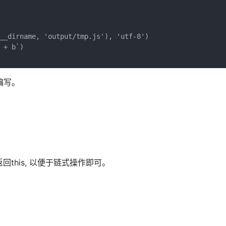
__dirname, 'output/tmp.js'), 'utf-8')

+ b`)

编写。
上，并返回this, 以便于链式操作即可。