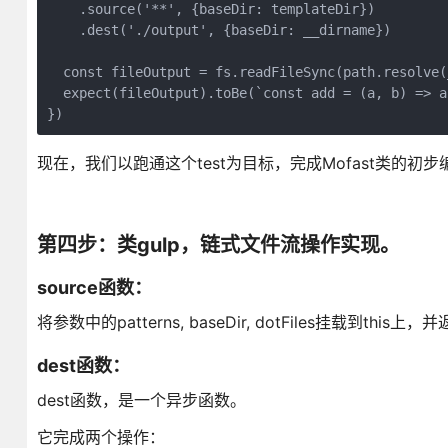
    .source('**', {baseDir: templateDir})

    .dest('./output', {baseDir: __dirname})

  const fileOutput = fs.readFileSync(path.resolve(
  expect(fileOutput).toBe(`const add = (a, b) => a 
})
现在，我们以跑通这个test为目标，完成Mofast类的初步
第四步：类gulp，链式文件流操作实现。
source函数：
将参数中的patterns, baseDir, dotFiles挂载到this
dest函数：
dest函数，是一个异步函数。
它完成两个操作：