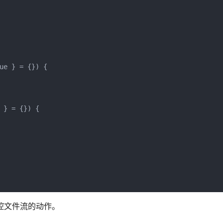
ue } = {}) {

} = {}) {

以监控文件流的动作。