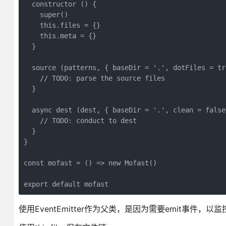
  constructor () {

    super()

    this.files = {}

    this.meta = {}

  }

  source (patterns, { baseDir = '.', dotFiles = tr
    // TODO: parse the source files

  }

  async dest (dest, { baseDir = '.', clean = false 
    // TODO: conduct to dest

  }

}

const mofast = () => new Mofast()

export default mofast
使用EventEmitter作为父类，是因为需要emit事件，