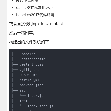
jest 测试环境
eslint 格式标准化环境
babel es2017代码环境
或者直接使用npx lunz mofast
然后一路回车。
构建出的文件系统如下
├── .babelrc

├── .editorconfig

├── .eslintrc.js

├── .gitignore

├── README.md

├── circle.yml

├── package.json

├── src

│   └── index.js

├── test

│   └── index.spec.js
