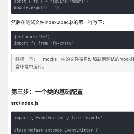
const { fs } = require('memfs')

module.exports = fs
然后在测试文件index.spec.js的第一行写下：
jest.mock('fs')

import fs from 'fs-extra'
解释一下： __mocks__中的文件将自动加载到测试的mock环
盒环境中运行。
第三步：一个类的基础配置
src/index.js
import { EventEmitter } from 'events'

class Mofast extends EventEmitter {
