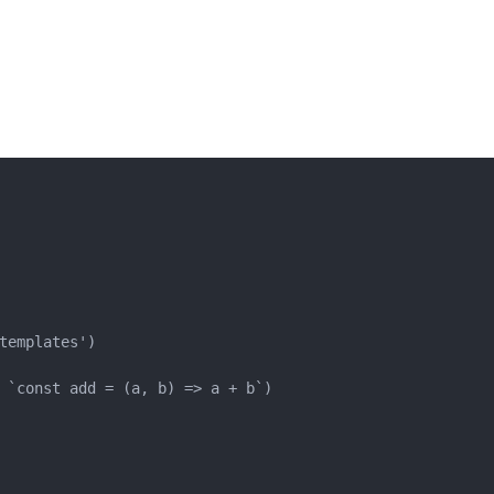
emplates')

 `const add = (a, b) => a + b`)
