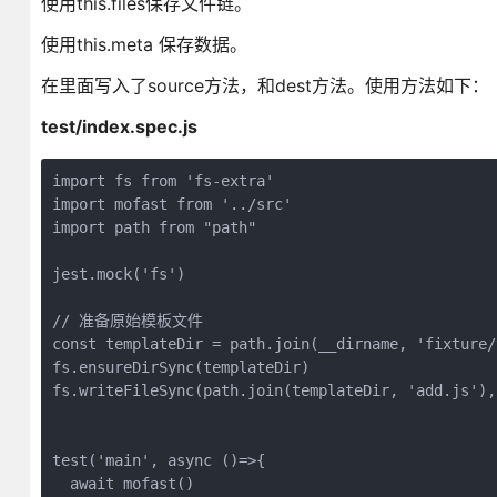
使用this.files保存文件链。
使用this.meta 保存数据。
在里面写入了source方法，和dest方法。使用方法如下：
test/index.spec.js
import fs from 'fs-extra'

import mofast from '../src'

import path from "path"

jest.mock('fs')

// 准备原始模板文件

const templateDir = path.join(__dirname, 'fixture/t
fs.ensureDirSync(templateDir)

fs.writeFileSync(path.join(templateDir, 'add.js'),
test('main', async ()=>{

  await mofast()
