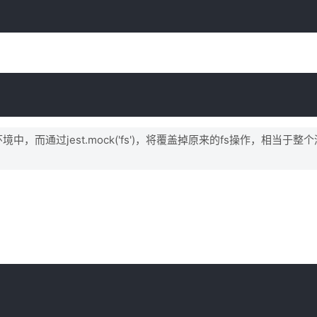
境中，而通过jest.mock('fs')，将覆盖掉原来的fs操作，相当于整