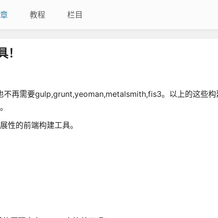
章
教程
栏目
具！
ulp,grunt,yeoman,metalsmith,fis3。以上的这
质。
延展性的前端构建工具。