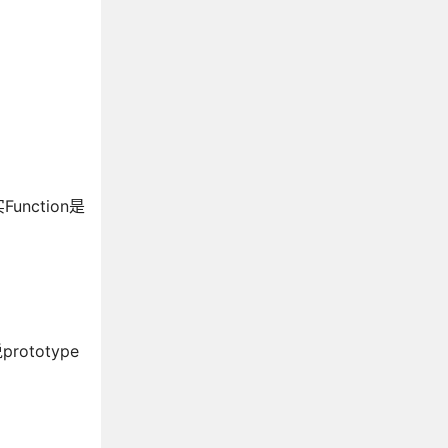
nction是
totype