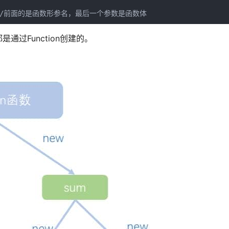
a + b");//前面的是函数形参名，最后一个参数是函数体
通过Function创建的。