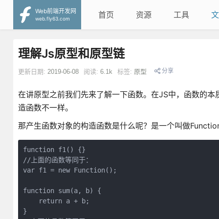
Web前端开发网
首页
资源
工具
文
web.fly63.com
理解Js原型和原型链
分享
更新日期:
2019-06-08
阅读:
6.1k
标签:
原型
在讲原型之前我们先来了解一下函数。在JS中，函数的本
造函数不一样。
那产生函数对象的构造函数是什么呢？是一个叫做Function
function f1() {}

//上面的函数等同于：

var f1 = new Function();

function sum(a, b) {

    return a + b;

}
