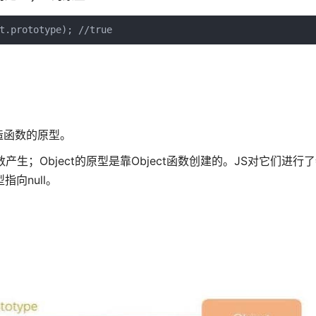
t.prototype); //true
造函数的原型。
数产生；Object的原型是靠Object函数创建的。JS对它们进行
指向null。