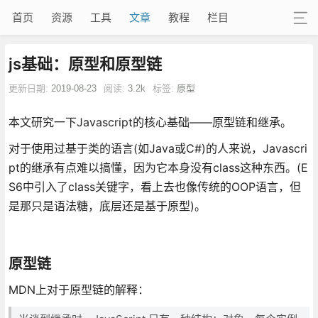
首页
资源
工具
文章
教程
栏目
js基础：原型和原型链
更新日期:
2019-08-23
阅读:
3.2k
标签:
原型
本文研究一下Javascript的核心基础——原型链和继承。
对于使用过基于类的语言(如Java或C#)的人来说，Javascri
pt的继承有点难以搞懂，因为它本身没有class这种东西。(E
S6中引入了class关键字，看上去也像传统的OOP语言，但
是那只是语法糖，底层还是基于原型)。
原型链
MDN上对于原型链的解释：