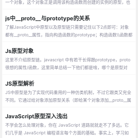
一个对象，这个对象正是调用该构造函数而创建的实例的原型，也
就是这个例子中的 cat 和dog 的原型。
js中__proto__与prototype的关系
了解JavaScript中原型以及原型链只需要记住以下2点即可：对象
都有__proto__属性，指向构造函数的prototype；构造函数\\函数都
有prototype属性，指向构造函数的原型
Js原型对象
这里不介绍原型链。javascript 中有若干长得跟prototype，proto
很想的属性/函数，这里简单总结一下他们都是啥，哪个是原型对
象，哪个不是。[[Prototype]]这个对象的一个内置槽，对程序员是
不可见
JS原型解析
JS中原型是为了实现代码重用的一种仿类机制，不过它跟类又完全
不同。它通过给对象添加原型关系（即给某个对象添加__proto__属
性）实现一个关联。把共有的方法和属性放到这个关联上即实现了J
S的继承。简单来说就是一种委托机制
JavaScript原型深入浅出
不学会怎么处理对象，你在 JavaScript 道路就就走不了多远。它
们几乎是 JavaScript 编程语言每个方面的基础。事实上，学习如