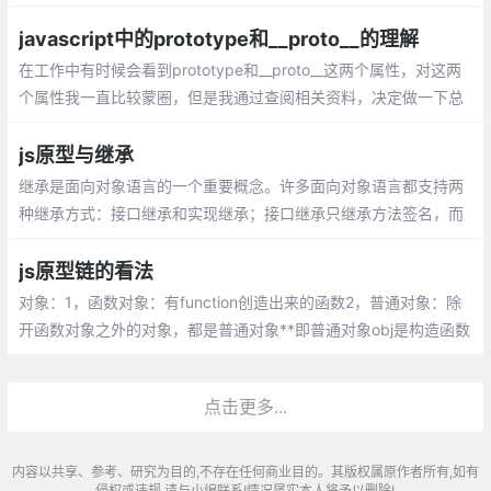
何创建对象可能是你刚开始学习的第一件事。
javascript中的prototype和__proto__的理解
在工作中有时候会看到prototype和__proto__这两个属性，对这两
个属性我一直比较蒙圈，但是我通过查阅相关资料，决定做一下总
结加深自己的理解
js原型与继承
继承是面向对象语言的一个重要概念。许多面向对象语言都支持两
种继承方式：接口继承和实现继承；接口继承只继承方法签名，而
实现继承则继承实际的方法。由于函数没有签名，所以ECMAScript
只支持实现继承，而实现继承主要是依靠原型链来实现的。
js原型链的看法
对象：1，函数对象：有function创造出来的函数2，普通对象：除
开函数对象之外的对象，都是普通对象**即普通对象obj是构造函数
Object的一个实例，因此：
点击更多...
内容以共享、参考、研究为目的,不存在任何商业目的。其版权属原作者所有,如有
侵权或违规,请与小编联系!情况属实本人将予以删除!