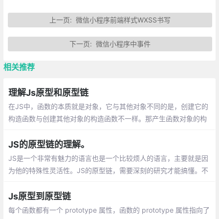
上一页:
微信小程序前端样式WXSS书写
下一页:
微信小程序中事件
相关推荐
理解Js原型和原型链
在JS中，函数的本质就是对象，它与其他对象不同的是，创建它的
构造函数与创建其他对象的构造函数不一样。那产生函数对象的构
造函数是什么呢？是一个叫做Function的特殊函数，通过new Func
tion 产生的对象就是一个函数。
JS的原型链的理解。
JS是一个非常有魅力的语言也是一个比较烦人的语言，主要就是因
为他的特殊性灵活性。JS的原型链，需要深刻的研究才能搞懂。不
要纠结细节吧。实在不行就按这个死背住，慢慢就理解了。总之吧
就是一句话万物皆对象。
Js原型到原型链
每个函数都有一个 prototype 属性，函数的 prototype 属性指向了