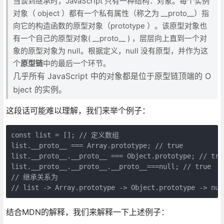
当谈到继承时，JavaScript 只有一种结构：对象。每个实例
对象（ object ）都有一个私有属性（称之为 __proto__）指
向它的构造函数的原型对象（prototype ）。该原型对象也
有一个自己的原型对象( __proto__ ) ，层层向上直到一个对
象的原型对象为 null。根据定义，null 没有原型，并作为这
个
原型链
中的最后一个环节。
几乎所有 JavaScript 中的对象都是位于原型链顶端的 O
bject 的实例。
这段话可能难以理解，我们来举个例子：
const list = []; // 定义数组

list.__proto__ === Array.prototype; // true

list.__proto__.__proto__ === Object.prototype; // true
list.__proto__.__proto__.__proto__===null; // true

// 继承关系为

// list -> Array.prototype -> Object.prototype -> nul
结合MDN的解释，我们来解释一下上述例子：