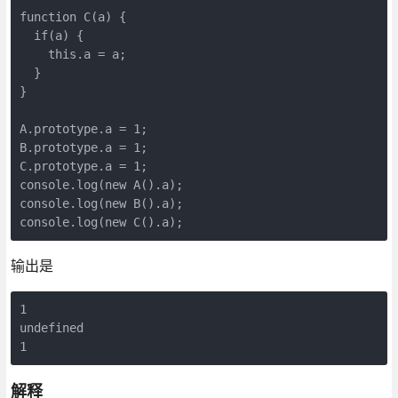
function C(a) {

  if(a) {

    this.a = a;

  }

}

A.prototype.a = 1;

B.prototype.a = 1;

C.prototype.a = 1;

console.log(new A().a);

console.log(new B().a);

console.log(new C().a);
输出是
1

undefined

1
解释