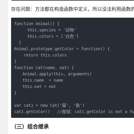
存在问题：方法都在构造函数中定义，所以没法利用函数
function Animal() {

  　　this.species = '动物'

  　　this.colors = ['白色']

  }

Animal.prototype.getColor = function() {

    return this.colors

}

function Cat(name, eat) {

　　Animal.apply(this, arguments)

　　this.name  = name

　　this.eat = eat

}

var cat1 = new Cat('猫', '鱼')

cat1.getColor()   //报错：cat1.getColor is not a fu
（三）组合继承