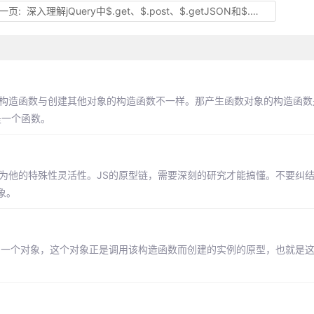
一页:
深入理解jQuery中$.get、$.post、$.getJSON和$.ajax的用法
的构造函数与创建其他对象的构造函数不一样。那产生函数对象的构造函数
就是一个函数。
为他的特殊性灵活性。JS的原型链，需要深刻的研究才能搞懂。不要纠
象。
 属性指向了一个对象，这个对象正是调用该构造函数而创建的实例的原型，也就是这