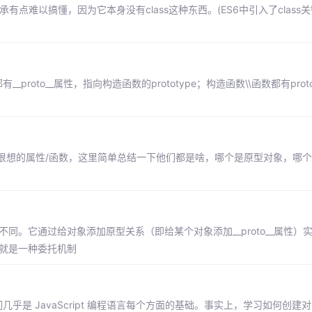
的继承有点难以搞懂，因为它本身没有class这种东西。(ES6中引入了clas
proto__属性，指向构造函数的prototype；构造函数\\函数都有prot
，proto很想的属性/函数，这里简单总结一下他们都是啥，哪个是原型对象，哪个不是
同。它通过给对象添加原型关系（即给某个对象添加__proto__属性）
说就是一种委托机制
它们几乎是 JavaScript 编程语言每个方面的基础。事实上，学习如何创