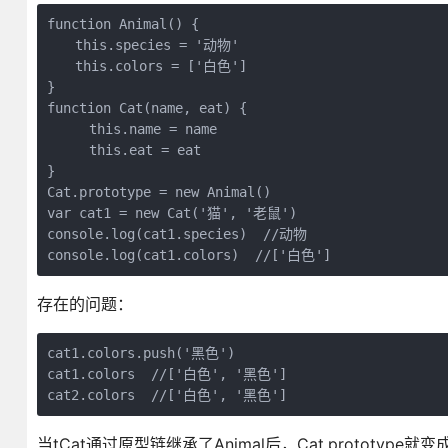
function Animal() {

　　this.species = '动物'

　　this.colors = ['白色']

}

function Cat(name, eat) {

　　　this.name = name

　　　this.eat = eat

}

Cat.prototype = new Animal()

var cat1 = new Cat('猫', '老鼠')

console.log(cat1.species)  //动物

console.log(cat1.colors)  //['白色']
存在的问题：
cat1.colors.push('黑色')

cat1.colors  //['白色', '黑色']

cat2.colors  //['白色', '黑色']
当tCat通过原型链继承了Animal后，Cat.prototyp