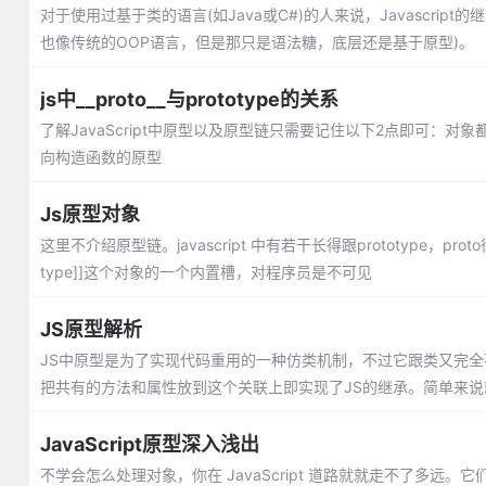
对于使用过基于类的语言(如Java或C#)的人来说，Javascript
也像传统的OOP语言，但是那只是语法糖，底层还是基于原型)。
js中__proto__与prototype的关系
了解JavaScript中原型以及原型链只需要记住以下2点即可：对象都有__
向构造函数的原型
Js原型对象
这里不介绍原型链。javascript 中有若干长得跟prototype
type]]这个对象的一个内置槽，对程序员是不可见
JS原型解析
JS中原型是为了实现代码重用的一种仿类机制，不过它跟类又完全不
把共有的方法和属性放到这个关联上即实现了JS的继承。简单来
JavaScript原型深入浅出
不学会怎么处理对象，你在 JavaScript 道路就就走不了多远。