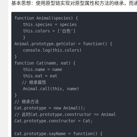
基本思想：使用原型链实现对原型属性和方法的继承，而
function Animal(species) {

　　this.species = species

　　this.colors = ['白色']

　　}

Animal.prototype.getColor = function() {

　　console.log(this.colors)

}

function Cat(name, eat) {

　　this.name = name

　　this.eat = eat

   // 继承属性

　　Animal.call(this, name)

}

// 继承方法

Cat.prototype = new Animal();

// 此时Cat.prototype.constructor => Animal

Cat.prototype.constructor = Cat;

Cat.prototype.sayName = function() {
