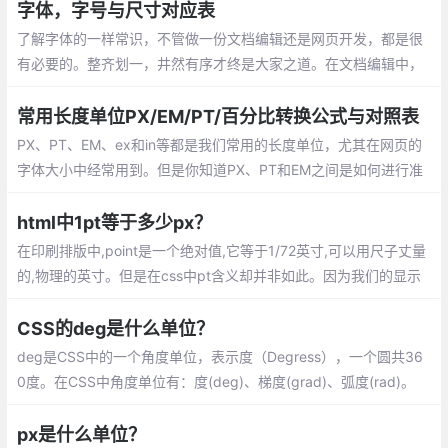
字体，字号与尺寸对应表
了解字体的一样常识，不管做一份文档编辑还是网页开发，都是很
有必要的。整齐划一，井然有序才终是大家之道。在文档编辑中，
我们常用的是宋体，小四号字，新罗马字体，字母和数字用的是Ari
al字体,段落首行缩进2个字体，采用多倍行距中的1.25倍行距。
常用长度单位PX/EM/PT/百分比转换公式与对照表
PX、PT、EM、ex和in等都是我们常用的长度单位，尤其在网页的
字体大小中经常用到。但是你知道PX、PT和EM之间是如何进行准
换的吗？这里为大家找到了一个px、pt、em和percent大小转换的
一个表格
html中1pt等于多少px？
在印刷排版中,point是一个绝对值,它等于1/72英寸,可以用尺子丈量
的,物理的英寸。但是在css中pt含义却并非如此。因为我们的显示
器被分割为了一个个的像素，单个像素只能有一种颜色，要在屏幕
上显示
CSS的deg是什么单位？
deg是CSS中的一个角度单位，表示度（Degress），一个圆共36
0度。在CSS中角度单位有：度(deg)、梯度(grad)、弧度(rad)。
px是什么单位？