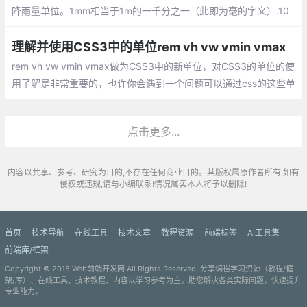
降雨量单位。1mm相当于1m的一千分之一（此即为毫的字义）.10
毫米相当于1厘米，100毫米相当于1分米，1000毫米相当于1米。
理解并使用CSS3中的单位rem vh vw vmin vmax
rem vh vw vmin vmax做为CSS3中的新单位，对CSS3的单位的使
用了解是非常重要的，也许你会遇到一个问题可以通过css的这些单
位得到解决，同时对于rem,vh和vw,百分比等都是我们做自适应网
站常用的方法。
点击更多...
内容以共享、参考、研究为目的,不存在任何商业目的。其版权属原作者所有,如有
侵权或违规,请与小编联系!情况属实本人将予以删除!
首页
技术导航
在线工具
技术文章
教程资源
前端标签
AI工具集
前端库/框架