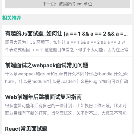
下一页:
被误解的 em 单位
相关推荐
有趣的Js面试题_如何让 (a == 1 && a == 2 && a == 3) 返回 true
题目大意为：JS 环境下，如何让 a == 1 && a == 2 && a == 3 这
个表达式返回 true ？这道题目乍看之下似乎不太可能，因为在正常
情况下，一个变量的值如果没有手动修改，在一个表达式中是不会
变化的。
前端面试之webpack面试常见问题
什么是webpack和grunt和gulp有什么不同?什么是bundle,什么是c
hunk，什么是module?什么是Loader?什么是Plugin?如何可以自动
生成webpack配置？webpack-dev-server和http服务器如nginx
有什么区别?
Web前端年后跳槽面试复习指南
很多童鞋可能年后有自己的一些计划，比如换份工作环境，比如对
职业目标有了新的打算。当然面试这一关不得不过，大概又不可能
系统性的复习，这里罗列一些 重点 面试的知识点和文章，
React常见面试题