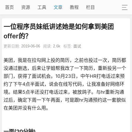
首页
资源
工具
文章
教程
栏目
一位程序员妹纸讲述她是如何拿到美团
offer的？
更新日期:
2019-06-06
阅读:
2.6k
标签:
面试
美团，我是在拉勾网上投的简历，之前也投过一次，简历都
没通过删选，后来让学姐帮我改了一下简历，重新投另一个
部门，获得了面试机会。10月23日，中午HR打电话过来预
约了下午4点半面试，说会在线写代码，让我准备好网络环
境。结果5点半还没打电话过来，被放鸽子。与hr重新沟通
过后，确定下周一下午再面，可是跟hr沟通预约这一套貌似
在美团并没有什么用。
一面(20分钟)