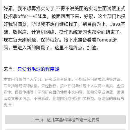
好累，我不想再找实习了,不得不说美团的实习生面试跟正式
校招拿offer一样隆重，被面四面下来，好累，这个部门也挺
好我很满意，所以我不想再继续找了。到目前为止，Java基
础、数据库、计算机网络、操作系统复习也都全面结束了。
现在每天刷刷题，保持就好。接下来准备看看Tomcat源
码，要进入新的阶段了，这里不是终点，加油。
来自：
只爱羽毛球的程序媛
本文内容仅供个人学习、研究或参考使用，不构成任何形式的决策建议、
专业指导或法律依据。未经授权，禁止任何单位或个人以商业售卖、虚假
宣传、侵权传播等非学习研究目的使用本文内容。如需分享或转载，请保
留原文来源信息，不得篡改、删减内容或侵犯相关权益。感谢您的理解与
支持！
上一页:
这几本基础编程书籍一定要看