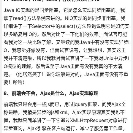
Java IO实现的是同步阻塞，它是怎么实现同步阻塞的。我
拿了read()方法举例来讲的。NIO实现的是同步非阻塞，我
详细讲了一下Selector中的select()方法轮询说明它是如何实
现多路复用IO的。然后对比了一下他们的效率。面试官可能
看我对这一块比较了解，又继续问我Java中有没有实现异步I
O，我感觉好像没有，但面试官说有，让我想想，其实这里
我并不清楚啦，所以我就对面试官讲了一下我对Unix中异步I
O模型的理解，然后说至于Java里面有没有我真的不太清
楚。（他居然笑了！说你理解是对的，Java里面有没有不重
要！哈哈）
8、前端会不会，Ajax是什么，Ajax实现原理
前端我只是会用一些js而已，用过jquery框架，问我Ajax全
称是啥，我猜是异步的js和xml。Ajax实现原理其实我也不
懂，我就只简单讲了一下它通过XMLHttpRequest对象进行
异步查询，Ajax引擎在客户端运行，减少了服务器工作量。