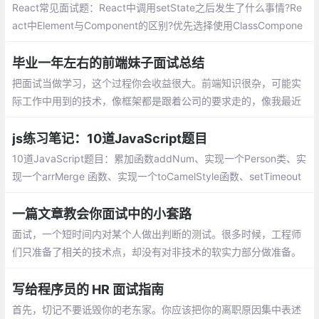
React常见面试题：React中调用setState之后发生了什么事情?Re
act中Element与Component的区别?优先选择使用ClassCompone
nt而不是FunctionalComponent?React中的refs属性的作用是什
么?React中keys的作用是什么?
毕业一年左右的前端妹子面试总结
把面试当做学习，这个过程你会收益很大。
前端知识很杂，可能实际工作中用到的技
术，像框架都是跟着公司的要求走的，像我
最近也在看React啦，Vue和React都对比着
js练习笔记：10道JavaScript题目
再学习
10道JavaScript题目：累加函数addNum、实现一个Person类、实
现一个arrMerge 函数、实现一个toCamelStyle函数、setTimeout
实现重复调用、实现一个bind函数、实现一个Utils模块、输出一个
对象自身的属性
一篇文章教会你面试中的小套路
面试，一个短时间内对某个人做出判断的测试。很多时候，工程师
们只准备了相关的技术点，却没有对非技术的软实力部分做准备。
而软实力的考察，不仅贯穿整个面试流程中，更在BOSS面和HR面
中尤为关键。鉴于当前业界也没有特别契合的攻略文档，仅有有几
写给程序员的 HR 面试指南
篇文章还是HR写的，特有此文
首先，切记不要诋毁你的老东家。你应该把你的离职原因集中表述