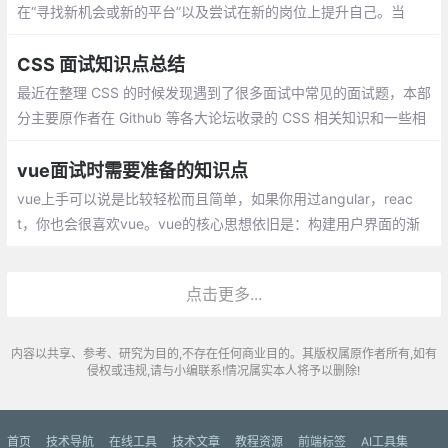
在“寻找新机会或新的平台”以及尝试在新的岗位上提升自己。当
然，这样的回答对于一般职位的应聘者来说不会造成减分
CSS 面试知识点总结
最近在整理 CSS 的时候发现遇到了很多面试中常见的面试题，本部
分主要原作者在 Github 等各大论坛收录的 CSS 相关知识和一些相
关面试题时所做的笔记，分享这份总结给大家，对大家对 CSS 的可
以来一次全方位的检漏和排查
vue面试时需要准备的知识点
vue上手可以说是比较轻松而且简单，如果
你用过angular，react，你也会很喜欢vu
e。vue的核心思想依旧是：构建用户界面的
渐进式框架，关注视图的变化。这也是为什
点击更多...
么新建的文件是结构是template script styl
e
内容以共享、参考、研究为目的,不存在任何商业目的。其版权属原作者所有,如有
侵权或违规,请与小编联系!情况属实本人将予以删除!
首页
技术导航
在线工具
技术文章
教程资源
前端标签
AI工具集