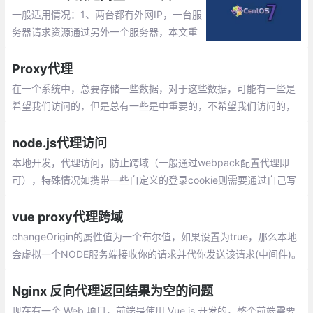
方访问都非常快，那么又没有什么办法使其
一般适用情况：1、两台都有外网IP，一台服
对大陆访问良好呢？
务器请求资源通过另外一个服务器，本文重
点讲第一种。2、两台服务器，其中一台服
务器只有内网IP，另外一台服务器有公网和
Proxy代理
内网IP。
在一个系统中，总要存储一些数据，对于这些数据，可能有一些是
希望我们访问的，但是总有一些是中重要的，不希望我们访问的，
希望保护起来，因此ES6新增了代理，在目标对象前架设个拦截层
node.js代理访问
本地开发，代理访问，防止跨域（一般通过webpack配置代理即
可），特殊情况如携带一些自定义的登录cookie则需要通过自己写
node，作为一种server中间层，单线程异步可以缓解服务器压力
vue proxy代理跨域
changeOrigin的属性值为一个布尔值，如果设置为true，那么本地
会虚拟一个NODE服务端接收你的请求并代你发送该请求(中间件)。
[本质上是本地开了一个服务器dev-server，所有的请求都通过这里
转发出去。]
Nginx 反向代理返回结果为空的问题
现在有一个 Web 项目，前端是使用 Vue.js 开发的，整个前端需要