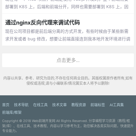
部署到 K8S 上，后端和前端分开，同样也需要部署到 K8S 上，因
此二者需要打包为 Docker 镜像。对前端来说，打包 Docker 就遇
到了一个问题：跨域访问问题。
通过nginx反向代理来调试代码
现在公司项目都是前后端分离的方式开发，有些时候由于某些新需
求开发或者 bug 修改，想要让前端直接连到我本地开发环境进行调
试，而前端代码我并没有，只能通过前端部署的测试环境进行测试
点击更多...
内容以共享、参考、研究为目的,不存在任何商业目的。其版权属原作者所有,如有
侵权或违规,请与小编联系!情况属实本人将予以删除!
首页
技术导航
在线工具
技术文章
教程资源
前端标签
AI工具集
前端库/框架