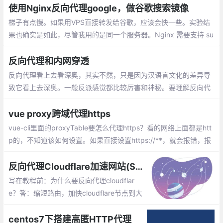
使用Nginx反向代理google，做谷歌搜索镜像
梯子有点慢。如果用VPS直接转发给谷歌，应该会快一些。实验结
果也确实是如此，尽管我用的是同一个服务器。Nginx 需要支持 su
b_module ，也就是编译时有 --with-http_sub_module 。
反向代理和内网穿透
反向代理看上去看深奥，其实不然，只是因为汉语言文化的差异导
致它看上去深奥。一般反派感觉都比较厉害和神秘。要理解反向代
理，我们就不得不说一下正向代理。正向代理代理的对象是客户
端；反向代理代理的对象是服务端
vue proxy跨域代理https
vue-cli里面的proxyTable要怎么代理https？看的网络上面都是htt
p的，不知道该如何设置。如果直接设置https://**，就会报错，报
的是未定义的错误
反向代理Cloudflare加速网站(SNIproxy)
写在教程前：为什么要反向代理cloudflar
e？答：缩短路由，加快cloudflare节点到大
陆用户的速度，用过cloudflare的用户应该
知道，这家CDN的速度在除了大陆以外的地
centos7下搭建高匿HTTP代理