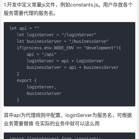
1.开发中定义常量js文件，例如constants.js。用户存放各个
服务需要代理的服务名。
 let api = ""

    let loginServer = "/loginServer"

    let businessServer = "/businessServe"

    if(process.env.NODE_ENV == "development"){

        api = "/api"

        loginServer = api + LoginServer

        businessServer = api + businessServer

    }

    export {

        loginServer,

        businessServer

    }
其中api为代理规则中配置，loginServer为服务名，可根据
业务需要替换 在实际的业务中就可以这么用
 import {loginServer} from 'constants'
