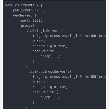
modules.exports = {

    publicPath:"/" ,

    devServer: {

        port: 8080,

        proxy:{

          '/api/loginServer':{

              target:process.env.loginServerURL?proce
              ws:true,

              changeOrigin:true,

              pathRewrite:{

                  '^/api':'/'

              }

          },

           '/api/businessServer':{

              target:process.env.loginServerURL?proce
              ws:true,

              changeOrigin:true,

              pathRewrite:{

                  '^/api':'/'

              }

          }
