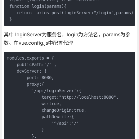
 function login(params){

    return  axios.post(loginServer+"/login",params)

 }
其中 loginServer为服务名，login为方法名，params为参
数。在vue.config.js中配置代理
modules.exports = {

    publicPath:"/" ,

    devServer: {

        port: 8080,

        proxy:{

          '/api/loginServer':{

              target:"http://localhost:8080",

              ws:true,

              changeOrigin:true,

              pathRewrite:{

                  '^/api':'/'

              }

          },
