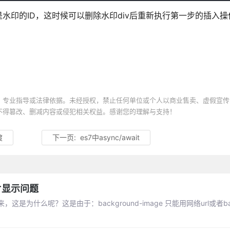
水印的ID，这时候可以删除水印div后重新执行第一步的插入
、专业指导或法律依据。未经授权，禁止任何单位或个人以商业售卖、虚假宣传
不得篡改、删减内容或侵犯相关权益。感谢您的理解与支持！
渡
下一页:
es7中async/await
片显示问题
什么呢？这是由于：background-image 只能用网络url或者ba