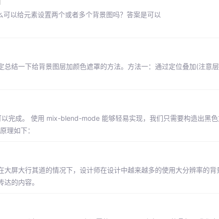
图
景图：那么可以给元素设置两个或者多个背景图吗？答案是可以
定总结一下给背景图层加颜色遮罩的方法。方法一：通过定位叠加(注意层
成。 使用 mix-blend-mode 能够轻易实现，我们只需要构造出黑
简单原理如下：
现在大屏大行其道的情况下，设计师在设计中越来越多的使用大分辨率的背
传达的内容。