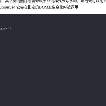
具之类的删除或者修改节点的样式去除水印，这时候可以用到 Mut
nObserver 它会在指定的DOM发生变化时被调用
ark')
