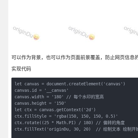
可以作为背景，也可以作为页面前景覆盖，防止网页信息
实现代码
let canvas = document.createElement('canvas')

canvas.id = '__canvas'

canvas.width = '180' // 每个水印的宽高

canvas.height = '150'

let ctx = canvas.getContext('2d')

ctx.fillStyle = 'rgba(150, 150, 150, 0.5)'

ctx.rotate((25 * Math.PI) / 180) // 偏转的角度

ctx.fillText('originDu, 30, 20)  // 绘制文本 绘制开