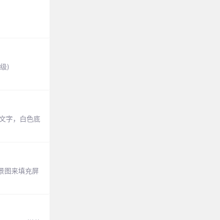
级)
色文字，白色底
景图来填充屏