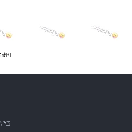
的截图
始位置
