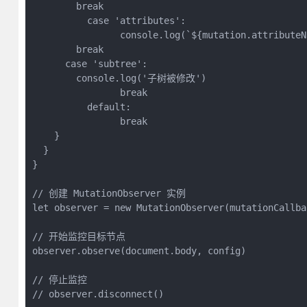
        break

	  case 'attributes':

		console.log(`${mutation.attributeName}属性修改了`)

        break

      case 'subtree':

        console.log('子树被修改')

		break

	  default:

		break

    }

  }

}

// 创建 MutationObserver 实例

let observer = new MutationObserver(mutationCallbac
// 开始监控目标节点

observer.observe(document.body, config)

// 停止监控

// observer.disconnect()