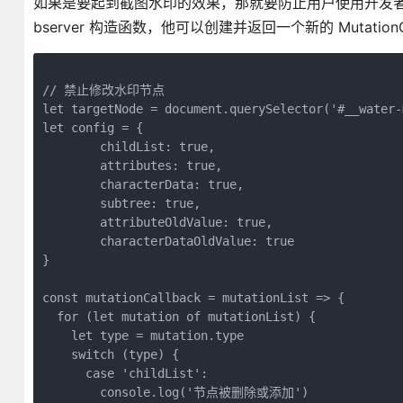
如果是要起到截图水印的效果，那就要防止用户使用开发者工
bserver 构造函数，他可以创建并返回一个新的 Mutatio
// 禁止修改水印节点

let targetNode = document.querySelector('#__water-m
let config = {

	childList: true,

	attributes: true,

	characterData: true,

	subtree: true,

	attributeOldValue: true,

	characterDataOldValue: true

}

const mutationCallback = mutationList => {

  for (let mutation of mutationList) {

    let type = mutation.type

    switch (type) {

      case 'childList':

        console.log('节点被删除或添加')
