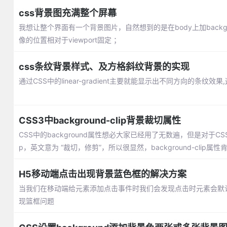
css背景图充满整个屏幕
我想让整个界面有一个背景图片，自然想到的是在body上加back
像的位置相对于viewport固定 ；
css条纹背景样式、及方格斜纹背景的实现
通过CSS中的linear-gradient主要就能显示出不同方向的条
CSS3中background-clip背景裁切属性
CSS中的background属性想必大家已经用了无数遍，但是对于CSS
p，英文意为 “裁切，修剪”，所以很显然，background-clip
H5移动端点击出现背景蓝色框的解决方案
当我们在移动端给元素添加点击事件时我们会发现点击时元素会默
现篮框问题