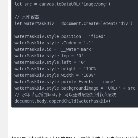
let src = canvas.toDataURL('image/png')

// 水印容器

let waterMaskDiv = document.createElement('div')

waterMaskDiv.style.position = 'fixed'

waterMaskDiv.style.zIndex = '-1'

waterMaskDiv.id = '__water-mark'

waterMaskDiv.style.top = '0'

waterMaskDiv.style.left = '0'

waterMaskDiv.style.height = '100%'

waterMaskDiv.style.width = '100%'

waterMaskDiv.style.pointerEvents = 'none'

waterMaskDiv.style.backgroundImage = 'URL(' + src +
// 水印节点插到body下 可以通过层级控制节点层次

document.body.appendChild(waterMaskDiv)