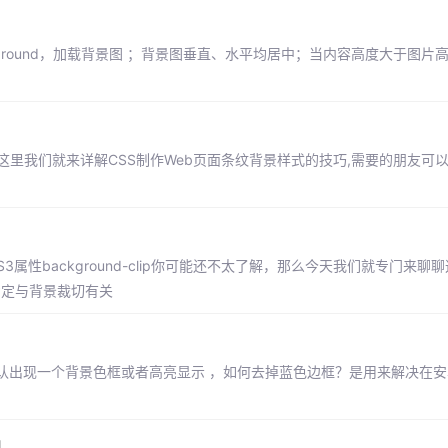
ground，加载背景图 ；背景图垂直、水平均居中；当内容高度大于图片
纹效果,这里我们就来详解CSS制作Web页面条纹背景样式的技巧,需要的朋友可
3属性background-clip你可能还不太了解，那么今天我们就专门来聊聊这
属性肯定与背景裁切有关
认出现一个背景色框或者高亮显示 ，如何去掉蓝色边框？是用来解决在安