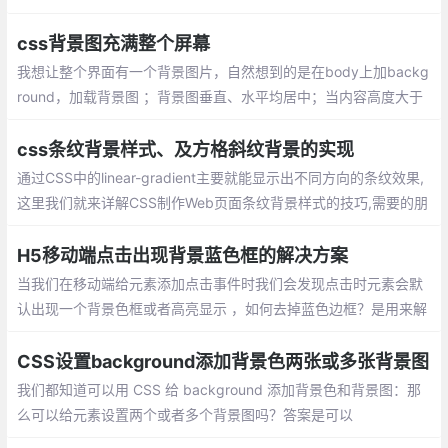
或者base64图片编码 ， 本地图片只能用 image标签src属性才
行。
css背景图充满整个屏幕
我想让整个界面有一个背景图片，自然想到的是在body上加backg
round，加载背景图 ；背景图垂直、水平均居中；当内容高度大于
图片高度时，背景图像的位置相对于viewport固定 ；
css条纹背景样式、及方格斜纹背景的实现
通过CSS中的linear-gradient主要就能显示出不同方向的条纹效果,
这里我们就来详解CSS制作Web页面条纹背景样式的技巧,需要的朋
友可以参考下
H5移动端点击出现背景蓝色框的解决方案
当我们在移动端给元素添加点击事件时我们会发现点击时元素会默
认出现一个背景色框或者高亮显示 ，如何去掉蓝色边框？是用来解
决在安卓上的点击出现篮框问题
CSS设置background添加背景色两张或多张背景图
我们都知道可以用 CSS 给 background 添加背景色和背景图：那
么可以给元素设置两个或者多个背景图吗？答案是可以