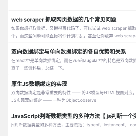
web scraper 抓取网页数据的几个常见问题
如果你想抓取数据，又懒得写代码了，可以试试 web scraper 抓
个，而这些问题可能直接将你计划打乱，甚至让你放弃 web scrape
双向数据绑定与单向数据绑定的各自优势和关系
在react中是单向数据绑定，而在vue和augular中的特色
查了一些资料后，总结一下。
原生JS数据绑定的实现
双向数据绑定是非常重要的特性 —— 将JS模型与HTML视图
JS实现双向绑定 —— 一种为Object.observe
JavaScript判断数据类型的多种方法【 js判断一
js判断数据类型的多种方法，主要包括：typeof、instanceof、 const