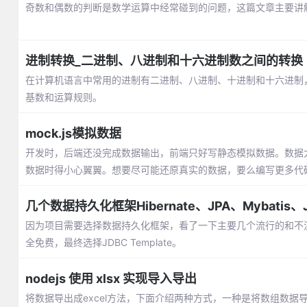
奇数和偶数的判断是数学运算中经常碰到的问题，这篇文章主要讲解通过
进制转换_二进制、八进制和十六进制数之间的转换
在计算机语言中常用的进制有二进制、八进制、十进制和十六进制
基数和运算规则。
mock.js模拟数据
开发时，后端还没完成数据输出，前端只好写静态模拟数据。数据太
数据时得小心翼翼。想要尽可能还原真实的数据，要么编写更多代
几个数据持久化框架Hibernate、JPA、Mybatis、J
因为项目需要选择数据持久化框架，看了一下主要几个流行的和不
全免费，最终选择JDBC Template。
nodejs 使用 xlsx 实现导入导出
将数据导出成excel方法，下面介绍两种方式，一种是将数组数据导出成