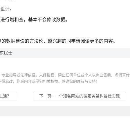
而设计。
对进行增和查，基本不会修改数据。
整的数据建设的方法论，感兴趣的同学请阅读更多的内容。
：木东居士
、专业指导或法律依据。未经授权，禁止任何单位或个人以商业售卖、虚假宣传
不得篡改、删减内容或侵犯相关权益。感谢您的理解与支持！
生活？
下一页:
一个知名网站的微服务架构最佳实现