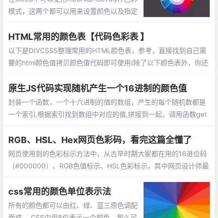
模式，这两个都可以用来设置颜色以及指定
透明度。RGBA无法直观看出是什么颜色。
并且如果想要对颜色进行调整也无法简单做
HTML常用的颜色表【代码色彩表 】
到
以下是DIVCSS5整理常用的HTML颜色表，参考，直接找到自己需
要的html颜色值拷贝颜色值代码即可使用(除了以下颜色表外，你还
可以使用PS软件获取颜色值：http://www.divcss5.com/html/h63
5.shtml)。
原生JS代码实现随机产生一个16进制的颜色值
封装一个函数，一个十六进制的值的数组，产生的每个随机数都是
一个索引,根据索引找到数组中对应的值,拼接到一起，调用函数get
Color()就能随机获取一个16进制的颜色值
RGB、HSL、Hex网页色彩码，看完这篇全懂了
网页使用到的色彩标示方法中，从古早时期大家都在用的16进位码
（#000000）、RGB色值标示、HSL色彩标示，其中网页设计师最
常使用的16进位色码标示法，而16进位码又是如何计算色彩的呢？
css常用的颜色单位表示法
所有的颜色都可以由红、绿、蓝三原色调配
而成。 CSS中用8位表示一个颜色，那么可