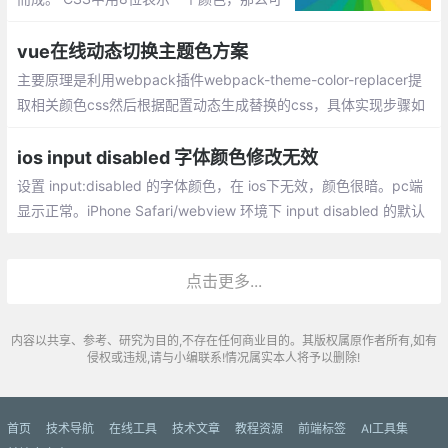
以有28即256种颜色，所以总共可以表示25
6*256*256种颜色。CSS纵有多种颜色表
vue在线动态切换主题色方案
示： 十六进制表示法、rgb表示法、hsl色相
主要原理是利用webpack插件webpack-theme-color-replacer提
表示法、hsla色相表示法
取相关颜色css然后根据配置动态生成替换的css，具体实现步骤如
下：
ios input disabled 字体颜色修改无效
设置 input:disabled 的字体颜色，在 ios下无效，颜色很暗。pc端
显示正常。iPhone Safari/webview 环境下 input disabled 的默认
样式会有默认样式opacity以及隐藏样式-webkit-text-fill-color
点击更多...
内容以共享、参考、研究为目的,不存在任何商业目的。其版权属原作者所有,如有
侵权或违规,请与小编联系!情况属实本人将予以删除!
首页
技术导航
在线工具
技术文章
教程资源
前端标签
AI工具集