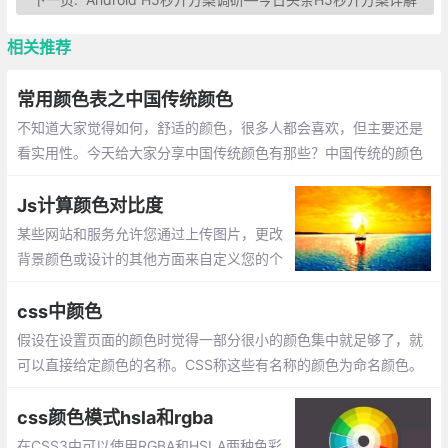
相关推荐
常用颜色表之中国传统颜色
不知道大家觉得如何，舒适的颜色，很多人都会喜欢，但主要还是
看实用性。今天给大家分享中国传统颜色有那些？中国传统的颜色
之美，美如其名：蔚蓝、竹青、绯红、月白、石青、紫檀、霜色、
黛绿、胭脂、藕荷、豆绿、宝蓝、秋香、玄色、牙色、黄栌、靛
Js计算颜色对比度
蓝、明黄、朱砂、石绿
某些网站和服务允许您通过上传图片，更改
背景颜色或设计的其他方面来自定义您的个
人资料。作为客户，此个性化将Web应用程
序转换为您存储数据的小窝。
css中颜色
假设在设置页面的颜色时觉得一部分很小的颜色集中就足够了，就
可以直接给定颜色的名称。CSS称这些有名称的颜色为命名颜色。
命名颜色的关键字有限，css定义了17个标准色：浅绿色，黑色，
蓝色
css颜色模式hsla和rgba
在CSS3中可以使用RGBA和HSLA两种色彩