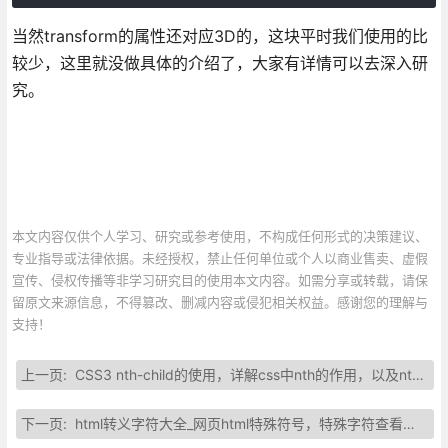
当然transform的属性还对应3D的，这块平时我们使用的比
较少，这里就没做具体的介绍了，大家有详情可以去深入研
究。
本文内容仅供个人学习、研究或参考使用，不构成任何形式的决策建议、
专业指导或法律依据。未经授权，禁止任何单位或个人以商业售卖、虚假
宣传、侵权传播等非学习研究目的使用本文内容。如需分享或转载，请保
留原文来源信息，不得篡改、删减内容或侵犯相关权益。感谢您的理解与
支持！
上一页:
CSS3 nth-child的使用，详解css中nth的作用，以及nth-child的兼容写法
下一页:
html转义字符大全_网页html特殊符号，特殊字符查看对照表（整理）