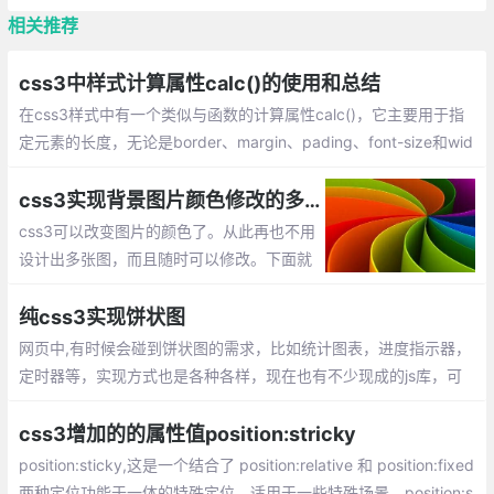
相关推荐
css3中样式计算属性calc()的使用和总结
在css3样式中有一个类似与函数的计算属性calc()，它主要用于指
定元素的长度，无论是border、margin、pading、font-size和wid
th等属性都可以使用calc来设置动态值。
css3实现背景图片颜色修改的多种方式
css3可以改变图片的颜色了。从此再也不用
设计出多张图，而且随时可以修改。下面就
简单介绍下css3中是如何做到改变背景图片
的颜色效果的。
纯css3实现饼状图
网页中,有时候会碰到饼状图的需求，比如统计图表，进度指示器，
定时器等，实现方式也是各种各样，现在也有不少现成的js库，可
以直接拿来使用，方便很多。这里笔者为大家演示一种纯css实现饼
状图效果的方法。
css3增加的的属性值position:stricky
position:sticky,这是一个结合了 position:relative 和 position:fixed
两种定位功能于一体的特殊定位，适用于一些特殊场景。position:s