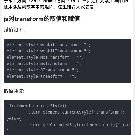
于水平方向（X轴）和垂直方向（Y轴）重新定位元素,此属性值
使用涉及到数学中的矩阵。这里推荐大家去看
js对transform的取值和赋值
赋值如下：
element.style.webkitTransform = "";

element.style.webkitTransform = "";

element.style.MozTransform = "";

element.style.msTransform = "";

element.style.OTransform = "";

element.style.transform = "";
取值通过:
if(element.currentStyle){

	return element.currentStyle['transform'];

}else{

	return getComputedStyle(element,null)['transform'];

}