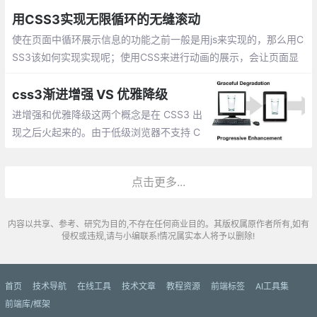
果。
用CSS3实现无限循环的无缝滚动
使在页面中循环展示信息的功能之前一般是用js来实现的，那么用C
SS3该如何实现实现呢；使用CSS来进行动画的展示，会让页面显
得更加流畅。如果能用CSS实现，可以尝试尽量用CSS实现下
css3渐进增强 VS 优雅降级
进增强和优雅降级这两个概念是在 CSS3 出
现之后火起来的。由于低级浏览器不支持 C
SS3，但是 CSS3 特效太优秀不忍放弃，所
以在高级浏览器中使用CSS3，而在低级浏
点击更多...
览器只保证最基本的功能。
内容以共享、参考、研究为目的,不存在任何商业目的。其版权属原作者所有,如有
侵权或违规,请与小编联系!情况属实本人将予以删除!
首页
技术导航
在线工具
技术文章
教程资源
前端标签
AI工具集
前端库/框架