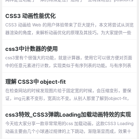
ticky 的生效是有一定的限制的
CSS3 动画性能优化
CSS3 动画给 Web 的用户体验带来了巨大提升，本文将尝试从浏览
器渲染的角度，来解析动画优化的原理及其技巧。为大家提供一些
动画性能优化的参考。
css3中计数器的使用
css3里有个很强大的功能，就是计算器，使用它可以很方便对页面
中的任意元素进行计数，实现类似于有序列表的功能。与有序列表
相比，突出特性在于可以对任意元素计数，同时实现个性化计数。
理解 CSS3中 object-fit
在检查网站的时候发现图片给于固定宽的时候，会压缩变形，要保
证，img元素不变形，宽高比不变。从别人那里了解到object-fit，
以前从未用过，所以就总结给自己看看，理解一下。
css3特效_CSS3弹跳Loading加载动画特效的实现
今天给大家分享一款非常常用的css 加载动画，这款CSS3 Loading
动画主要由几个小球通过规律的上下跳动，渐隐渐显而成，效果十
分不错。尤其在移动端中使用，基本代替了图片来实现加载的效