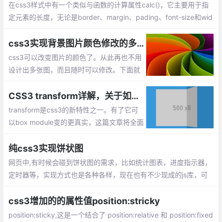
在css3样式中有一个类似与函数的计算属性calc()，它主要用于指
定元素的长度，无论是border、margin、pading、font-size和wid
th等属性都可以使用calc来设置动态值。
css3实现背景图片颜色修改的多种方式
css3可以改变图片的颜色了。从此再也不用
设计出多张图，而且随时可以修改。下面就
简单介绍下css3中是如何做到改变背景图片
的颜色效果的。
CSS3 transform详解，关于如何使用transform
transform是css3的新特性之一。有了它可
以box module变的更真实，这篇文章将全面
介绍关于transform的使用。
纯css3实现饼状图
网页中,有时候会碰到饼状图的需求，比如统计图表，进度指示器，
定时器等，实现方式也是各种各样，现在也有不少现成的js库，可
以直接拿来使用，方便很多。这里笔者为大家演示一种纯css实现饼
状图效果的方法。
css3增加的的属性值position:stricky
position:sticky,这是一个结合了 position:relative 和 position:fixed