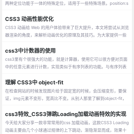
两种定位功能于一体的特殊定位，适用于一些特殊场景。position:s
ticky 的生效是有一定的限制的
CSS3 动画性能优化
CSS3 动画给 Web 的用户体验带来了巨大提升，本文将尝试从浏览
器渲染的角度，来解析动画优化的原理及其技巧。为大家提供一些
动画性能优化的参考。
css3中计数器的使用
css3里有个很强大的功能，就是计算器，使用它可以很方便对页面
中的任意元素进行计数，实现类似于有序列表的功能。与有序列表
相比，突出特性在于可以对任意元素计数，同时实现个性化计数。
理解 CSS3中 object-fit
在检查网站的时候发现图片给于固定宽的时候，会压缩变形，要保
证，img元素不变形，宽高比不变。从别人那里了解到object-fit，
以前从未用过，所以就总结给自己看看，理解一下。
css3特效_CSS3弹跳Loading加载动画特效的实现
今天给大家分享一款非常常用的css 加载动画，这款CSS3 Loading
动画主要由几个小球通过规律的上下跳动，渐隐渐显而成，效果十