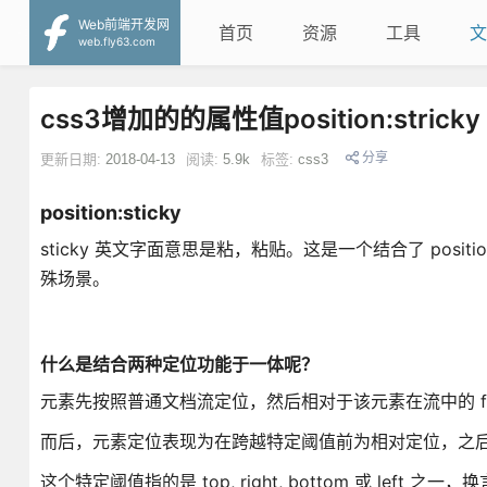
Web前端开发网
首页
资源
工具
文
web.fly63.com
css3增加的的属性值position:stricky
分享
更新日期:
2018-04-13
阅读:
5.9k
标签:
css3
position:sticky
sticky 英文字面意思是粘，粘贴。这是一个结合了 position
殊场景。
什么是结合两种定位功能于一体呢？
元素先按照普通文档流定位，然后相对于该元素在流中的 flow r
而后，元素定位表现为在跨越特定阈值前为相对定位，之
这个特定阈值指的是 top, right, bottom 或 left 之一