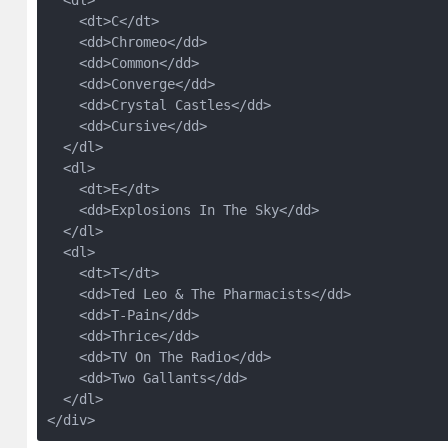
  <dl>

    <dt>C</dt>

    <dd>Chromeo</dd>

    <dd>Common</dd>

    <dd>Converge</dd>

    <dd>Crystal Castles</dd>

    <dd>Cursive</dd>

  </dl>

  <dl>

    <dt>E</dt>

    <dd>Explosions In The Sky</dd>

  </dl>

  <dl>

    <dt>T</dt>

    <dd>Ted Leo & The Pharmacists</dd>

    <dd>T-Pain</dd>

    <dd>Thrice</dd>

    <dd>TV On The Radio</dd>

    <dd>Two Gallants</dd>

  </dl>

</div>