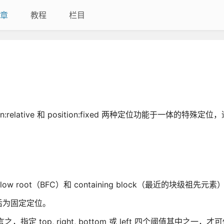
章
教程
栏目
:relative 和 position:fixed 两种定位功能于一体的特殊定
oot（BFC）和 containing block（最近的块级祖先元素
后为固定定位。
，换言之，指定 top, right, bottom 或 left 四个阈值其中之一