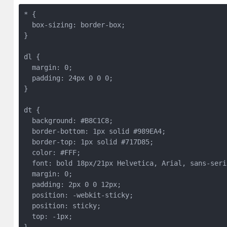
* {

  box-sizing: border-box;

}

dl {

  margin: 0;

  padding: 24px 0 0 0;

}

dt {

  background: #B8C1C8;

  border-bottom: 1px solid #989EA4;

  border-top: 1px solid #717D85;

  color: #FFF;

  font: bold 18px/21px Helvetica, Arial, sans-serif
  margin: 0;

  padding: 2px 0 0 12px;

  position: -webkit-sticky;

  position: sticky;

  top: -1px;
