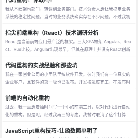
代码重构！你敢吗？
我从基础架构部门，转调到业务部门。技术负责人想让我搞定业务
系统的稳定性问题。当时的业务系统确实存在不少问题，不过我初
来乍到，对整体系统不熟悉，就想在熟悉一段时间后再动手。
指尖前端重构（React）技术调研分析
React是当前前端应用最广泛的框架。三大SPA框架 Angular、Rea
ct、Vue比较。Angular出现最早，但其在原理上并没有React创新
的性能优化，且自身相对来说显得笨重。Vue出现最晚，其核心原
理学习了React
代码重构的实战经验和那些坑
我在一家创业公司的小团队里搞软件开发。彼时我们有一位真实的
企业客户，且软件的第一版也已发布。开发按进度完工，在发布时
我欣喜若狂
前端的自动化重构
过去，我一直想着抽时间写一个小的前端工具，以对代码进行自动
化的重构。但是呢，经过我再三的考虑，我暂时取消了这个打算
—— 主要是没时间
JavaScript重构技巧-让函数简单明了