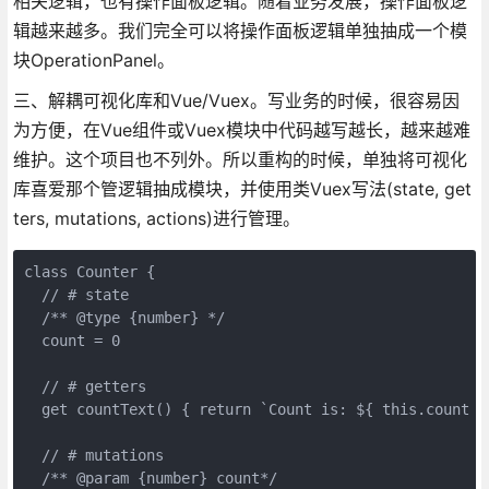
相关逻辑，也有操作面板逻辑。随着业务发展，操作面板逻
辑越来越多。我们完全可以将操作面板逻辑单独抽成一个模
块OperationPanel。
三、解耦可视化库和Vue/Vuex。写业务的时候，很容易因
为方便，在Vue组件或Vuex模块中代码越写越长，越来越难
维护。这个项目也不列外。所以重构的时候，单独将可视化
库喜爱那个管逻辑抽成模块，并使用类Vuex写法(state, get
ters, mutations, actions)进行管理。
class Counter {

  // # state  

  /** @type {number} */

  count = 0

  // # getters

  get countText() { return `Count is: ${ this.count }`
  // # mutations

  /** @param {number} count*/
