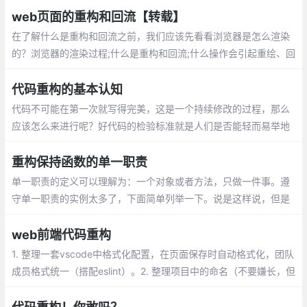
请求次数：CSS Sprites, JS、CSS源码压
web页面的重构和回流【转载】
缩、图片大小控制合适
在了解什么是重构和回流之前，我们应该先看看浏览器是怎么渲染
的？浏览器的渲染过程;什么是重构和回流;什么操作会引起重绘、回
流;浏览器对回流的优化;如何减少回流、重绘
代码重构的基本认知
代码不可能在第一次就写得完美，这是一个持续修改的过程，那么
应该怎么来进行呢？好代码的检验标准就是人们是否能轻而易举地
修改它。
重构保持函数的单一职责
单一职责的定义可以理解为：一个对象或者方法，只做一件事。遵
守单一职责的实例太多了，下面简单列举一下。说是这样说，但是
大家看着可能会有点懵，看不出来遵守单一原则有什么好处，下面
看一个实例。
web前端代码重构
1. 整理一套vscode中格式化配置，在页面保存时自动格式化，团队
成员格式统一（搭配eslint）。2. 整理项目中的命名（不要嫌长，但
也不能过于冗长，尽量能让人一眼看明白）