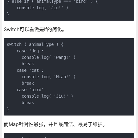
} else if ( animalType === 'bird' ) {

    console.log( 'Jiu!' )

}
Switch可以看做是If的简化。
switch ( animalType ) {

    case 'dog':

      console.log( 'Wang!' )

      break

    case 'cat':

      console.log( 'Miao!' )

      break

    case 'bird':

      console.log( 'Jiu!' )

      break

}
而Map针对性最强，并且最简洁、最易于维护。