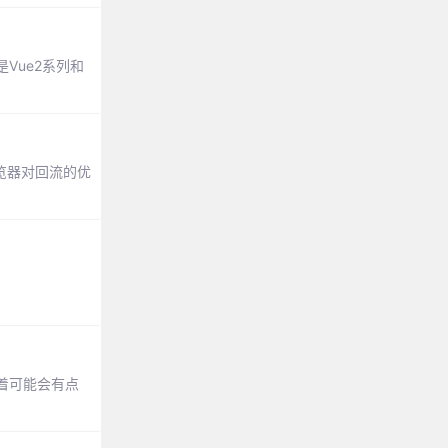
Vue2系列和
览器对回流的优
。
着可能会有点