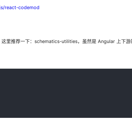
tjs/react-codemod
：schematics-utilities，虽然是 Angular 上