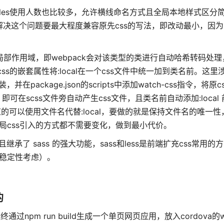
s-modules使用人数也比较多，允许横线命名方式且全局本地样式区分
解决这个问题要最大程度兼容原先css的写法，即改动最小，因为
之后类会变成局部作用域，即webpack会对该类型的类进行自动哈希转码
css的嵌套属性将:local在一个css文件中统一加到类名前。这
，并在package.json的scripts中添加watch-css指令，将原
命令，即可在scss文件旁自动产生css文件，且类名前自动添加:loca
应的可以使用文件名代替:local，要做的就是保持文件名的唯一
局css引入的方式都不需要变化，做到最小代价。
，并且继承了 sass 的强大功能，sass和less是前端扩充css常用
（稳定性考虑）。
的
，最终通过npm run build生成一个单页网页应用，放入cordova