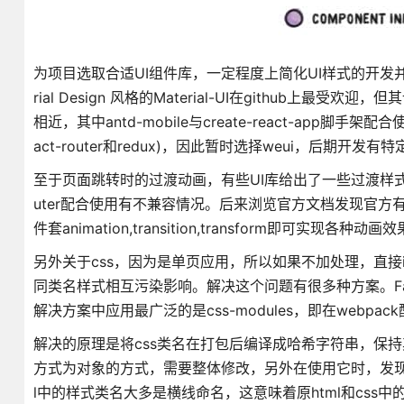
为项目选取合适UI组件库，一定程度上简化UI样式的开发并
rial Design 风格的Material-UI在github上最受
相近，其中antd-mobile与create-react-ap
act-router和redux)，因此暂时选择weui，后期开
至于页面跳转时的过渡动画，有些UI库给出了一些过渡样式，比
uter配合使用有不兼容情况。后来浏览官方文档发现官方有动画库rea
件套animation,transition,transform即可
另外关于css，因为是单页应用，所以如果不加处理，直接im
同类名样式相互污染影响。解决这个问题有很多种方案。Face
解决方案中应用最广泛的是css-modules，即在webpac
解决的原理是将css类名在打包后编译成哈希字符串，保
方式为对象的方式，需要整体修改，另外在使用它时，发现
l中的样式类名大多是横线命名，这意味着原html和cs