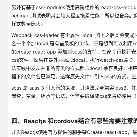
另外有基于css-modules使用高阶组件的react-cs
nchmark测试表明其会较大程度拖累性能，所以也舍弃。
样式数量庞大。
Webpack css-loader 有个属性 :local 加上
名一个个加:local 是有些呆板的工作，于是想到可以利用s
架create-react-app 添加对scss的支持，在命令行执行安装
css文件，然后在最外层添加:local，执行watch-css
法实践中发现并非所有类的样式都与:local 兼容良好，相
程下的文件名已满足。这样原先文件中引入css的方式，全
scss 是 sass 3 引入新的语法，其语法完全兼容 css3
嵌套，变量，继承等语法，但需要编译成css来最终使用
四、Reactjs 和cordova结合有哪些需要注意
开发Reactjs使用官方提供的脚手架Create-react-app