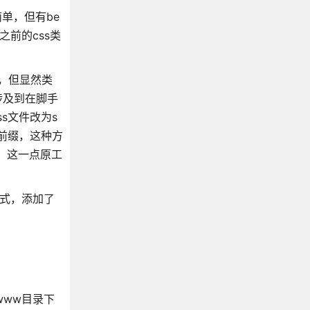
简单，但有be
之前的css类
处理，但显然类
里涉及到在脚手
css文件改为s
l 前缀，这种方
性，这一点原工
的方式，添加了
的www目录下