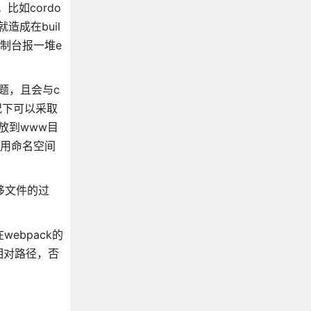
比如cordo
造成在buil
控制台报一堆e
问题，且会与c
情况下可以采取
包放到www目
使用命名空间
转移文件的过
ebpack的
"改为相对路径，否