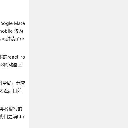
le Mate
obile 较为
a(封装了re
eact-ro
ss3的动画三
用到全局，造成
性太差。目前
类名编写的
们之前htm