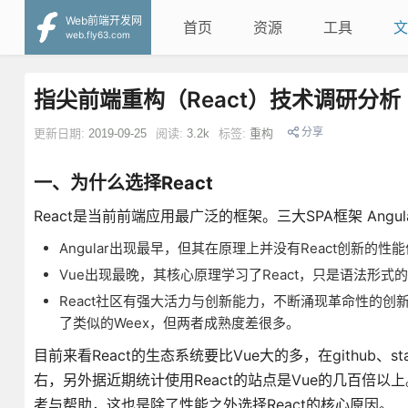
Web前端开发网
首页
资源
工具
文
web.fly63.com
指尖前端重构（React）技术调研分析
分享
更新日期:
2019-09-25
阅读:
3.2k
标签:
重构
一、为什么选择React
React是当前前端应用最广泛的框架。三大SPA框架 Angula
Angular出现最早，但其在原理上并没有React创新的
Vue出现最晚，其核心原理学习了React，只是语法形式的
React社区有强大活力与创新能力，不断涌现革命性的创新产
了类似的Weex，但两者成熟度差很多。
目前来看React的生态系统要比Vue大的多，在github、s
右，另外据近期统计使用React的站点是Vue的几百倍
考与帮助，这也是除了性能之外选择React的核心原因。