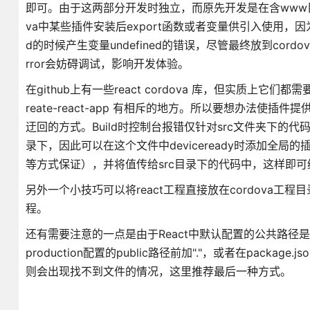
即可。由于这两部分开发时独立，而原先开发是在含www目录
va中某些插件安装后export函数或者变量供引入使用，因为一
d的时候产生变量undefined的错误，尽管最终放到cor
rror会妨碍调试，影响开发体验。
在github上有一些react cordova 库，但实质上它们
reate-react-app 有相斥的地方。所以要想办法使插
迂回的方式。Build时控制台报错仅针对src文件夹下的代码，
录下，因此可以在这个文件中deviceready时添加全局
等方式保证），并将值传给src目录下的代码中，这样即可绕
另外一个小技巧可以将react工程直接放在cordova工
程。
还有需要注意的一点是由于React中默认配置的公共路径是绝对
production配置的public路径前加"."，或者在package.js
则会出现找不到文件的情况，这里推荐最后一种方式。