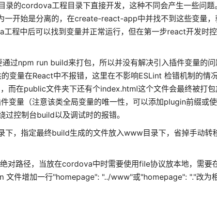
的cordova工程目录下直接开发，这种不同会产生一些问题。
开始是分离的，在create-react-app中并找不到这些变量，就
dova工程中后可以找到变量并正常运行，但在第一步react开发时
都需要通过npm run build来打包，所以并没有解决引入插件变量的
件提供的变量在React中不报错，这里在不影响ESLint 检错机制的
而在public文件夹下还有个index.html这个文件会最终被打
的插件变量（注意该类全局变量的唯一性，可以添加plugin前缀或
过控制台build以及调试时的报错。
程目录下，指定最终build生成的文件放入www目录下，省掉手动
路径，当放在cordova中时需要使用file协议放本地，需要在w
on 文件增加一行"homepage": "../www"或"homepage": ".