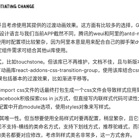
且考虑使用其提供的过渡动画效果。这方面有比较多的选择，Goog
欢迎，但其设计语言与我们当前APP截然不同，腾讯的weui和阿里的antd-m
p脚手架配合使用时配置项比较繁杂，因为阿里本意是用来配合自己的脚手架dv
发有特定组件需求可结合其他ui库使用。
如touchstone。但该库已不再维护，文档不佳，且与新版本的r
ct-addons-css-transition-group，使用该库结合c
实现各种动画效果包括基本的过渡效果，比如渐进平移等。
port css文件的话最终打包生成一个css文件会导致样式应
book积极探索css in js方式，但直接写内联样式代码可读
k配置中开启module选项，使用styles对象来写样式。
持其唯一性。但当想要使用全局样式时要再配置，稍显繁杂，且它
不支持-横线的类命名方式，支持下划线方式，推荐驼峰式，而我
s中的类名都要对应修改，考虑到样式类名非常多，这一方式舍弃。