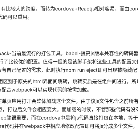
比较大的跨度，而转为cordova+Reactjs相对容易，而由cordo
js代码可以重用。
bpack-当前最流行的打包工具，babel-提高js版本兼容性的转码器
进行了比较优的配置。值得一提的是该脚手架将这些工具的配置文
己配置的需求，此时执行npm run eject即可出现被隐藏
单页应用区别于原先的html界面间跳转，跳转实质是在组件间进行，
er配合webpack可以实现代码的按需加载。
，在单页应用打开会整体加载这个文件，由于该js文件包含之前所有
点，打包后文件会相应变大。而加载的时候，不管那些代码有没
端很重要，而在cordova中是将js代码直接打包在本地，等
nsure代码并在webpack中相应地修改配置即可将js分成多个文