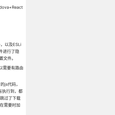
va+React
，以及ESLi
件进行了隐
配置文件。
所以需要有路由
的js代码，
有执行到，都
于跳过了下载
件，在需要时加