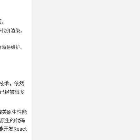
题。
最小代价渲染，
清晰易维护。
va技术，依然
，已经被很多
e，媲美原生性能
涉及原生的代码
开发React