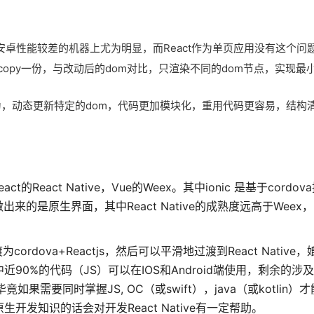
安卓性能较差的机器上尤为明显，而React作为单页应用没有这个问
om copy一份，与改动后的dom对比，只渲染不同的dom节点，实现
行为，动态更新特定的dom，代码更加模块化，重用代码更容易，结构
的React Native，Vue的Weex。其中ionic 是基于cordo
的是原生界面，其中React Native的成熟度远高于Weex
cordova+Reactjs，然后可以平滑地过渡到React Nativ
中近90%的代码（JS）可以在IOS和Android端使用，剩余的
需要同时掌握JS, OC（或swift），java（或kotlin）才能
开发知识的话会对开发React Native有一定帮助。