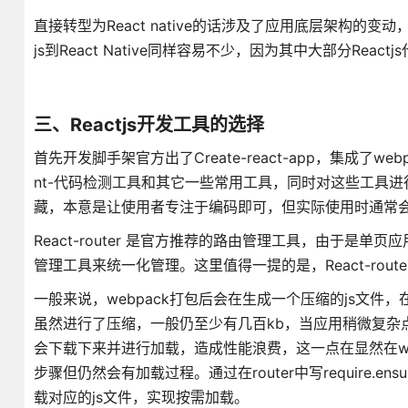
直接转型为React native的话涉及了应用底层架构的变动，有
js到React Native同样容易不少，因为其中大部分React
三、Reactjs开发工具的选择
首先开发脚手架官方出了Create-react-app，集成了we
nt-代码检测工具和其它一些常用工具，同时对这些工具
藏，本意是让使用者专注于编码即可，但实际使用时通常会有自
React-router 是官方推荐的路由管理工具，由于是
管理工具来统一化管理。这里值得一提的是，React-rout
一般来说，webpack打包后会在生成一个压缩的js文件
虽然进行了压缩，一般仍至少有几百kb，当应用稍微复杂
会下载下来并进行加载，造成性能浪费，这一点在显然在web
步骤但仍然会有加载过程。通过在router中写require.e
载对应的js文件，实现按需加载。