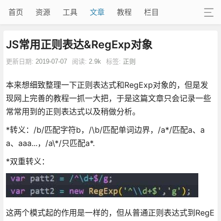
首页
资源
工具
文章
教程
栏目
JS常用正则表达&RegExp对象
更新日期:
2019-07-07
阅读:
2.9k
标签:
正则
本来想细致整理一下正则表达式和RegExp对象的，但是发
现网上完善的教程一抓一大把，于是这篇文章只会记录一些
常常用到的正则表达式以及稍做分析。
*转义：/b/匹配字符b，/\b/匹配单词边界，/a*/匹配a、a
a、aaa...，/a\*/只匹配a*.
*双重转义：
这两个模式起的作用是一样的，但从普通正则表达式到RegE