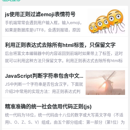
js使用正则过滤emoji表情符号
手机端常常会遇到用户输入框，输入emoji，
如果是数据库是UTF8，会遇到报错，原因
是：UTF-8编码有可能是两个、三个、四个
字节。Emoji表情是4个字节，而Mysql的utf
利用正则表达式去除所有html标签，只保留文字
8编码最多3个字节，所以数据插不进去。
后台将富文本编辑器中的内容返回到前端时如果带上了标签，这时
就可以利用这种方法只保留文字。利用正则表达式去除所有html标
签，只保留文字
JavaScript判断字符串包含中文字符的方法总结
JS中判断一个字符串是否包含汉字，下面就
介绍2中常用的实现方法：用正则表达式判
断、用 Unicode 字符范围判断。
精准准确的统一社会信用代码正则(js)
统一代码为18位，统一代码由十八位的数字或大写英文字母（不适
用I、O、Z、S、V）组成，由五个部分组成：第一部分（第1位）为
登记管理部门代码，9表示工商部门；(数字或大写英文字母)