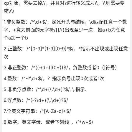
xp对象，需要去掉//，并且对\进行转义成为\\，\\则需要变
成\\\\
1.非负整数：/^\d+$/，定死开头与结尾，\d匹配任意一个数
字，+意为前面的元字符/[]/()出现至少一次，如a+b为任意
个a加一个b
2.正整数：/^[0-9]*[1-9][0-9]*$/，*指示不出现或出现任意
次
3.非正整数：/^((-\d+)|(0+))$/，负整数或者0（|符号）
4.整数：/^-?\d+$/，？指示负号出现0次或者1次
5.非负浮点数：/^\d+(\.\d+)?$/, \.指示.
6.浮点数：/^(-?\d+)(\.\d+)?$/
7.全英文字符串：/^[A-Za-z]+$/
8.数字、英文字母、或者下划线_，/^\w+$/