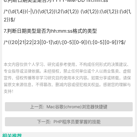
/^(\d{1,4})(-|\/)(\d{1,2})\2(\d{1,2}) (\d{1,2}):(\d{1,2}):(\d{1,
2})$/
7.判断日期类型是否为hh:mm:ss格式的类型
/^((20|21|22|23|[0-1]\d)\:[0-5][0-9])(\:[0-5][0-9])?$/
本文内容仅供个人学习、研究或参考使用，不构成任何形式的决策建议、
专业指导或法律依据。未经授权，禁止任何单位或个人以商业售卖、虚假
宣传、侵权传播等非学习研究目的使用本文内容。如需分享或转载，请保
留原文来源信息，不得篡改、删减内容或侵犯相关权益。感谢您的理解与
支持！
上一页:
Mac谷歌(chrome)浏览器快捷键
下一页:
PHP程序员要掌握的技能
相关推荐