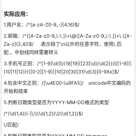
实际应用：
1.用户名：/^[a-zA-Z0-9_-]{4,16}$/
2.邮箱：/^([A-Za-z0-9_\-\.])+\@([A-Za-z0-9_\-\.])+\.([A-
Za-z]{2,4})$/ .表示除了\n以外的任意字符，使用\.匹
配.，中划线同样需要转义
3.手机号正则：/^[1-9]\d{5}(18|19|([23]\d))\d{2}((0[1-9])|
(10|11|12))(([0-2][1-9])|10|20|30|31)\d{3}[0-9Xx]$/
4.包含中文正则：/[\u4E00-\u9FA5]/ unicode中文编码的
开始和结束
5.判断日期类型是否为YYYY-MM-DD格式的类型
/^(\d{1,4})(-|\/)(\d{1,2})\2(\d{1,2})$/
\/匹配/
6.判断日期类型是否为YYYY-MM-DD hh:mm:ss