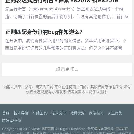
正则表达式后行断言 • 探索 ES2018 和 ES2019
先后行断言（Lookaround Assertion）是正则表达式中的一个构
造，明确了当前位置的前后字符序列，但没有其他副作用。当前 Ja
vaScript 唯一支持的 Lookaround Assertion 是 先行断言，其匹配
当前位置接下来的字符序列
正则匹配身份证有bug你知道么？
在开发中，我们需要验证用户的输入信息，多半采用正则验证，下
面就是身份证证号的几种常用的正则表达式：但是这些并不能管
用，是不是很气人？这是为什么呢？
点击更多...
内容以共享、参考、研究为目的,不存在任何商业目的。其版权属原作者所有,如有
侵权或违规,请与小编联系!情况属实本人将予以删除!
首页
技术导航
在线工具
技术文章
教程资源
前端标签
AI工具集
前端库/框架