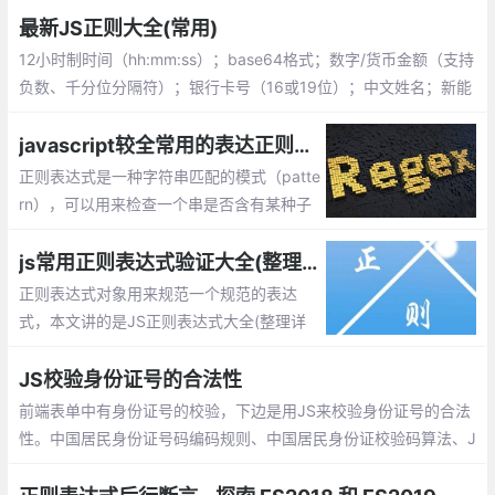
最新JS正则大全(常用)
12小时制时间（hh:mm:ss）；base64格式；数字/货币金额（支持
负数、千分位分隔符）；银行卡号（16或19位）；中文姓名；新能
源车牌号
javascript较全常用的表达正则验证,js中采用test()方法
正则表达式是一种字符串匹配的模式（patte
rn），可以用来检查一个串是否含有某种子
串、将匹配的子串替换或者从某个串中取出
符合某个条件的子串等。本文整理了JS较全
js常用正则表达式验证大全(整理详细且实用)
且实用正则表达式。
正则表达式对象用来规范一个规范的表达
式，本文讲的是JS正则表达式大全(整理详
细且实用),包括校验数字、字符、一些特殊
的需求等等
JS校验身份证号的合法性
前端表单中有身份证号的校验，下边是用JS来校验身份证号的合法
性。中国居民身份证号码编码规则、中国居民身份证校验码算法、J
S校验身份证合法性。