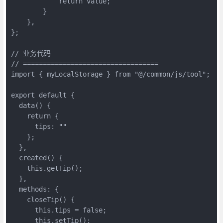
            return value;

        }

    },

};

// 业务代码

// ==================================

import { myLocalStorage } from "@/common/js/tool";

export default {

  data() {

    return {

      tips: ""

    };

  },

  created() {

    this.getTip();

  },

  methods: {

    closeTip() {

      this.tips = false;

      this.setTip();
