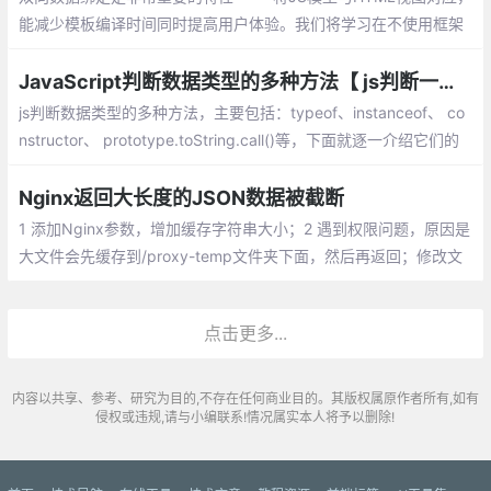
能减少模板编译时间同时提高用户体验。我们将学习在不使用框架
的情况下，使用原生JS实现双向绑定 —— 一种为Object.observe
JavaScript判断数据类型的多种方法【 js判断一个变量的类型】
js判断数据类型的多种方法，主要包括：typeof、instanceof、 co
nstructor、 prototype.toString.call()等，下面就逐一介绍它们的
异同。
Nginx返回大长度的JSON数据被截断
1 添加Nginx参数，增加缓存字符串大小；2 遇到权限问题，原因是
大文件会先缓存到/proxy-temp文件夹下面，然后再返回；修改文
件夹的权限为Nginx用户
点击更多...
内容以共享、参考、研究为目的,不存在任何商业目的。其版权属原作者所有,如有
侵权或违规,请与小编联系!情况属实本人将予以删除!