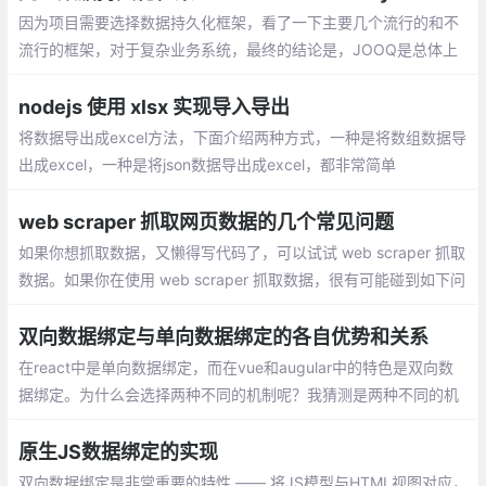
因为项目需要选择数据持久化框架，看了一下主要几个流行的和不
流行的框架，对于复杂业务系统，最终的结论是，JOOQ是总体上
最好的，可惜不是完全免费，最终选择JDBC Template。
nodejs 使用 xlsx 实现导入导出
将数据导出成excel方法，下面介绍两种方式，一种是将数组数据导
出成excel，一种是将json数据导出成excel，都非常简单
web scraper 抓取网页数据的几个常见问题
如果你想抓取数据，又懒得写代码了，可以试试 web scraper 抓取
数据。如果你在使用 web scraper 抓取数据，很有可能碰到如下问
题中的一个或者多个，而这些问题可能直接将你计划打乱，甚至让
你放弃 web scraper 。
双向数据绑定与单向数据绑定的各自优势和关系
在react中是单向数据绑定，而在vue和augular中的特色是双向数
据绑定。为什么会选择两种不同的机制呢？我猜测是两种不同的机
制有不同的适应场景，查了一些资料后，总结一下。
原生JS数据绑定的实现
双向数据绑定是非常重要的特性 —— 将JS模型与HTML视图对应，