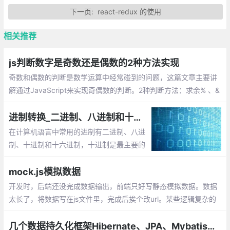
下一页:
react-redux 的使用
相关推荐
js判断数字是奇数还是偶数的2种方法实现
奇数和偶数的判断是数学运算中经常碰到的问题，这篇文章主要讲
解通过JavaScript来实现奇偶数的判断。2种判断方法：求余% 、&
1
进制转换_二进制、八进制和十六进制数之间的转换
在计算机语言中常用的进制有二进制、八进
制、十进制和十六进制，十进制是最主要的
表达形式。对于进制，有两个基本的概念：
基数和运算规则。
mock.js模拟数据
开发时，后端还没完成数据输出，前端只好写静态模拟数据。数据
太长了，将数据写在js文件里，完成后挨个改url。某些逻辑复杂的
代码，加入或去除模拟数据时得小心翼翼。想要尽可能还原真实的
数据，要么编写更多代码，要么手动修改模拟数据
几个数据持久化框架Hibernate、JPA、Mybatis、JOOQ和JDBC Template的比较