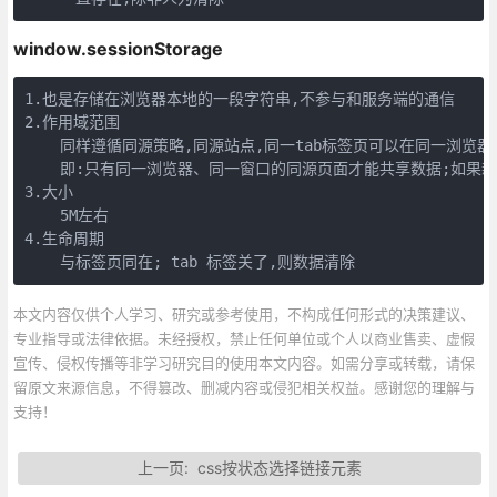
window.sessionStorage
1.也是存储在浏览器本地的一段字符串,不参与和服务端的通信

2.作用域范围

    同样遵循同源策略,同源站点,同一tab标签页可以在同一浏览器
    即:只有同一浏览器、同一窗口的同源页面才能共享数据;如果新开
3.大小

    5M左右

4.生命周期

    与标签页同在; tab 标签关了,则数据清除
本文内容仅供个人学习、研究或参考使用，不构成任何形式的决策建议、
专业指导或法律依据。未经授权，禁止任何单位或个人以商业售卖、虚假
宣传、侵权传播等非学习研究目的使用本文内容。如需分享或转载，请保
留原文来源信息，不得篡改、删减内容或侵犯相关权益。感谢您的理解与
支持！
上一页:
css按状态选择链接元素