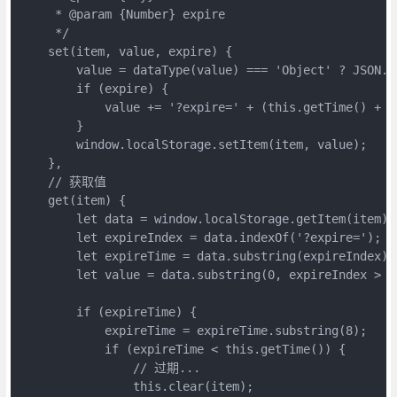
     * @param {Number} expire

     */

    set(item, value, expire) {

        value = dataType(value) === 'Object' ? JSON.s
        if (expire) {

            value += '?expire=' + (this.getTime() + ex
        }

        window.localStorage.setItem(item, value);

    },

    // 获取值

    get(item) {

        let data = window.localStorage.getItem(item) |
        let expireIndex = data.indexOf('?expire=');

        let expireTime = data.substring(expireIndex);

        let value = data.substring(0, expireIndex > 0
        if (expireTime) {

            expireTime = expireTime.substring(8);

            if (expireTime < this.getTime()) {

                // 过期...

                this.clear(item);
