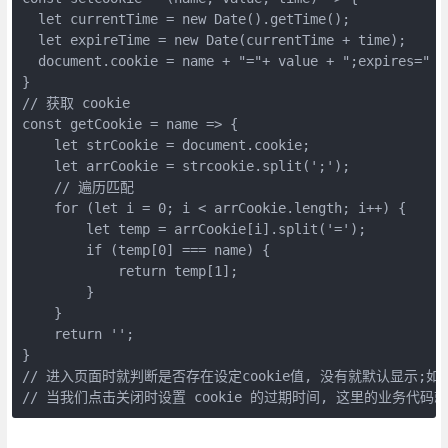
  let currentTime = new Date().getTime();

  let expireTime = new Date(currentTime + time);

  document.cookie = name + "="+ value + ";expires=" +
}

// 获取 cookie

const getCookie = name => {

    let strCookie = document.cookie; 

    let arrCookie = strcookie.split(';'); 

    // 遍历匹配

    for (let i = 0; i < arrCookie.length; i++) {

        let temp = arrCookie[i].split('=');

        if (temp[0] === name) {

            return temp[1];

        }

    }

    return '';

}

// 进入页面时就判断是否存在设定cookie值, 没有就默认显示;如
// 当我们点击关闭时设置 cookie 的过期时间, 这里的业务代码