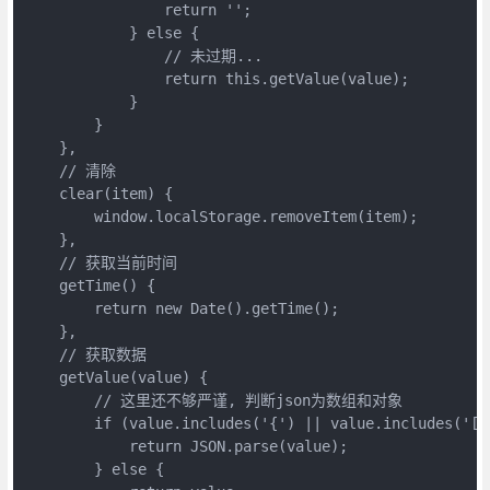
                return '';

            } else {

                // 未过期...

                return this.getValue(value);

            }

        }

    },

    // 清除

    clear(item) {

        window.localStorage.removeItem(item);

    },

    // 获取当前时间

    getTime() {

        return new Date().getTime();

    },

    // 获取数据

    getValue(value) {

        // 这里还不够严谨, 判断json为数组和对象

        if (value.includes('{') || value.includes('[')
            return JSON.parse(value);

        } else {
